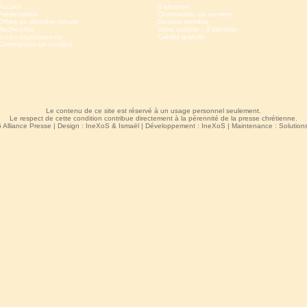
Accueil
S'abonner
Présentation
Commander un numéro
Offres de dernière minute
Devenir membre
Rechercher
Votre compte - S'identifer
Accès organisateurs
Crédits gratuits
Commander un numéro
Le contenu de ce site est réservé à un usage personnel seulement.
Le respect de cette condition contribue directement à la pérennité de la presse chrétienne.
 Alliance Presse | Design :
IneXoS
&
Ismaël
| Développement :
IneXoS
| Maintenance :
Solutio