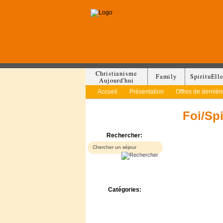
Christianisme
Family
SpirituEll
Aujourd'hui
Accueil
Présentation
Offres de dernièr
Foi/Spi
Rechercher:
Catégories:
Bed & Breakfast
Camp/Colonie
Camping