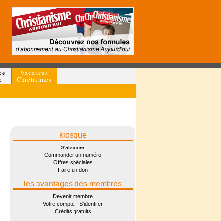
ce
Vacances
e
Chrétiennes
kiosque
S'abonner
Commander un numéro
Offres spéciales
Faire un don
les avantages des membres
Devenir membre
Votre compte - S'identifer
Crédits gratuits