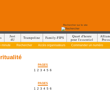
Just
Quart d'heure
Allian
es
Trampoline
Family-FIPS
4U
pour l'essentiel
Press
e minute
Rechercher
Accès organisateurs
Commander un numéro
ritualité
PAGES
1
2
3
4
5
6
PAGES
1
2
3
4
5
6