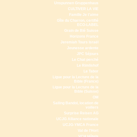
Unspunnen Gruppenhaus
CULTIVER LA VIE
Famille Je t'aime
Gîte du Charron, certifié
ECO-LABEL
Grain de Blé Suisse
Horizons France
Jeremiah Tours Israël
Jeunesse ardente
JPC Séjours
Le Chat perché
Le Rimlishof
Le Tabor
Ligue pour la Lecture de la
Bible (France)
Ligue pour la Lecture de la
Bible (Suisse)
OM
Sailing Bandol, location de
voiliers
Surprise Reisen AG
UCJG Alliance nationale
UCJG-YMCA France
Val de l'Hort
VCH Hôtels