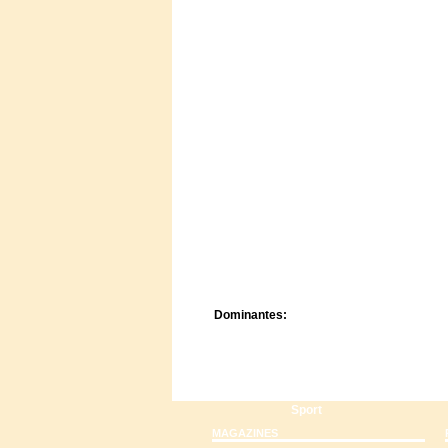
Centre de camps
Formation
Hôtel
Location
Mission
Musée
Randonnée
Rencontres
Retraite spirituelle
Séjour linguistique
Séjour solo
Séminaires
Voyage
Week-end
Dominantes:
Arts
Foi/Spiritualité
Nature
Scoutisme
Sport
MAGAZINES