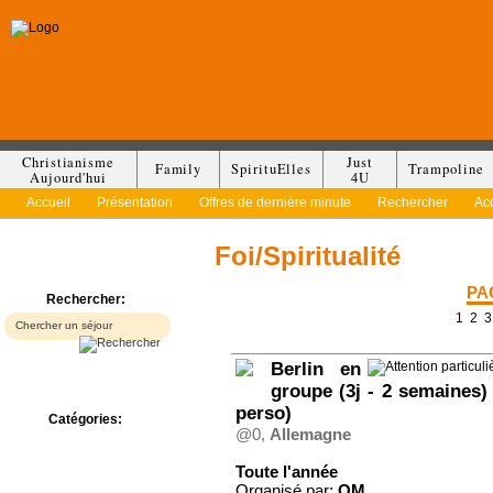
Christianisme
Just
Family
SpirituElles
Trampoline
Aujourd'hui
4U
Accueil
Présentation
Offres de dernière minute
Rechercher
Ac
Foi/Spiritualité
PA
Rechercher:
1
2
3
Berlin en
groupe (3j - 2 semaines)
perso)
Catégories:
@0,
Allemagne
Bed & Breakfast
Camp/Colonie
Toute l'année
Camping
Organisé par:
OM