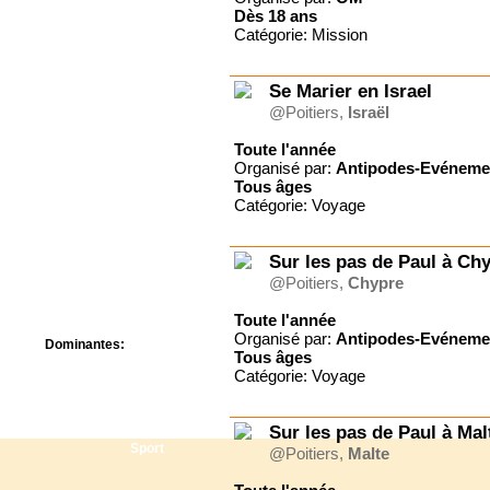
Centre de camps
Dès
18 ans
Formation
Catégorie: Mission
Hôtel
Location
Se Marier en Israel
Mission
@Poitiers,
Israël
Musée
Randonnée
Toute l'année
Rencontres
Organisé par:
Antipodes-Evéneme
Retraite spirituelle
Tous
âges
Séjour linguistique
Catégorie: Voyage
Séjour solo
Séminaires
Voyage
Sur les pas de Paul à Ch
Week-end
@Poitiers,
Chypre
Toute l'année
Organisé par:
Antipodes-Evéneme
Dominantes:
Tous
âges
Arts
Catégorie: Voyage
Foi/Spiritualité
Nature
Scoutisme
Sur les pas de Paul à Mal
Sport
@Poitiers,
Malte