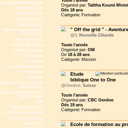
Toute l'année
Unspunnen Gruppenhaus
Organisé par:
Talitha Koumi Minis
CULTIVER LA VIE
Dès
18 ans
Famille Je t'aime
Catégorie: Formation
Forum Emmaüs
GBEU (Suisse)
" Off the grid " - Aventur
Gîte du Charron, certifié
ECO-LABEL
@0,
Nouvelle-Zélande
Gite Le Brusquet
Toute l'année
Grain de Blé Suisse
Organisé par:
OM
Jeunesse ardente
De
18 à
28 ans
JPC Séjours
Catégorie: Mission
La Grange
Latin Link Switzerland
Le Rimlishof
Etude
Le Tabor
biblique One to One
Ligue pour la Lecture de la
@Genève,
Suisse
Bible (France)
Ligue pour la Lecture de la
Toute l'année
Bible (Suisse)
Organisé par:
CBC Genève
OM
Dès
19 ans
Surprise Reisen AG
Catégorie: Formation
UCJG Alliance nationale
UCJG-YMCA France
Val de l'Hort
Ecole de formation au pr