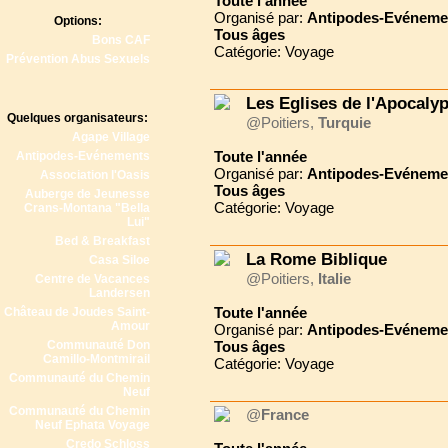
Toute l'année
Organisé par:
Antipodes-Evéneme
Options:
Tous
âges
Bons CAF
Catégorie: Voyage
Prévention Abus Sexuels
Les Eglises de l'Apocaly
Quelques organisateurs:
@Poitiers,
Turquie
Agape Village
Toute l'année
Antipodes-Evénements
Organisé par:
Antipodes-Evéneme
Association l'Oasis
Tous
âges
Auberge de Jeunesse
Catégorie: Voyage
Crans-Montana "Bella
Lui"
Bed & Breakfast
La Rome Biblique
Casa Siloe
@Poitiers,
Italie
Centre de Vacances
Landersen
Toute l'année
Château de Joudes Saint-
Amour
Organisé par:
Antipodes-Evéneme
Communauté Don
Tous
âges
Camillo-Montmirail
Catégorie: Voyage
Communauté du Chemin
Neuf
Communauté du Chemin
@
France
Neuf Ephata Voyage
Credo Schloss