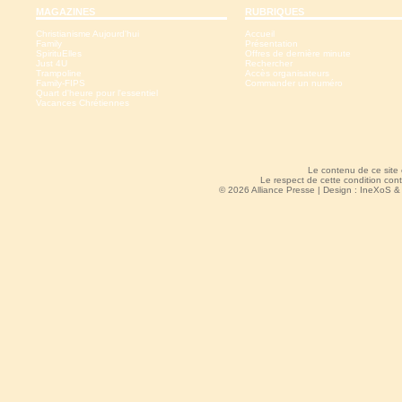
MAGAZINES
RUBRIQUES
Christianisme Aujourd'hui
Accueil
Family
Présentation
SpirituElles
Offres de dernière minute
Just 4U
Rechercher
Trampoline
Accès organisateurs
Family-FIPS
Commander un numéro
Quart d'heure pour l'essentiel
Vacances Chrétiennes
Le contenu de ce site
Le respect de cette condition cont
© 2026 Alliance Presse | Design :
IneXoS