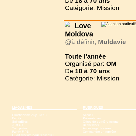
De
18 à
70 ans
Catégorie: Mission
Love
Moldova
@à définir,
Moldavie
Toute l'année
Organisé par:
OM
De
18 à
70 ans
Catégorie: Mission
MAGAZINES
RUBRIQUES
Christianisme Aujourd'hui
Accueil
Family
Présentation
SpirituElles
Offres de dernière minute
Just 4U
Rechercher
Trampoline
Accès organisateurs
Family-FIPS
Commander un numéro
Quart d'heure pour l'essentiel