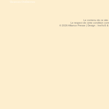
Vacances Chrétiennes
Le contenu de ce site
Le respect de cette condition cont
© 2026 Alliance Presse | Design :
IneXoS