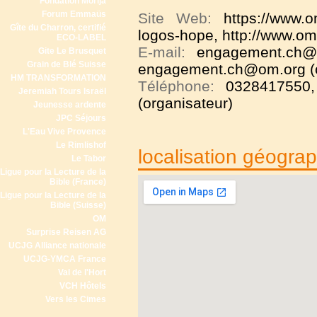
Fondation Morija
Forum Emmaüs
Site Web:
https://www.
Gîte du Charron, certifié
logos-hope
,
http://www.om
ECO-LABEL
E-mail:
engagement.ch@o
Gite Le Brusquet
Grain de Blé Suisse
engagement.ch@om.org (o
HM TRANSFORMATION
Téléphone:
0328417550
Jeremiah Tours Israël
(organisateur)
Jeunesse ardente
JPC Séjours
L'Eau Vive Provence
Le Rimlishof
localisation géogra
Le Tabor
Ligue pour la Lecture de la
Bible (France)
Ligue pour la Lecture de la
Bible (Suisse)
OM
Surprise Reisen AG
UCJG Alliance nationale
UCJG-YMCA France
Val de l'Hort
VCH Hôtels
Vers les Cimes