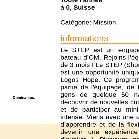
Centre de camps
à
0
,
Suisse
Formation
Hôtel
Location
Catégorie: Mission
Mission
Musée
informations
Randonnée
Rencontres
Le STEP est un engage
Retraite spirituelle
Séjour linguistique
bateau d’OM. Rejoins l’é
Séjour solo
de 3 mois ! Le STEP (Sho
Séminaires
est une opportunité uniqu
Voyage
Logos Hope. Ce program
Week-end
partie de l'équipage, de 
gens de quelque 50 nati
Dominantes:
découvrir de nouvelles cu
Arts
et de participer au min
Foi/Spiritualité
Nature
intense. Viens avec une at
Scoutisme
d’apprendre et de la flex
Sport
devenir une expérienc