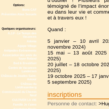
d’oublier ! Plusieurs 
témoigné de l’impact éno
Options:
Bons CAF
eu dans leur vie et comme
Prévention Abus Sexuels
et à travers eux !
Quand :
Quelques organisateurs:
A.J.F - Le Temps des
Vacances
5 janvier – 10 avril 202
Adonia
novembre 2024)
Agape Village
Antipodes-Evénements
15 mai – 13 août 2025 (d
Association des amis du
2025)
foyer Roland
Bed & Breakfast
20 juillet – 18 octobre 202
Centre de Vacances
2025)
Landersen
19 octobre 2025 – 17 janvi
Château de Joudes Saint-
Amour
5 septembre 2025)
Château du
Liebfrauenberg
Communauté du Chemin
inscriptions
Neuf
CULTIVER LA VIE
Personne de contact:
>Hu
Famille Je t'aime