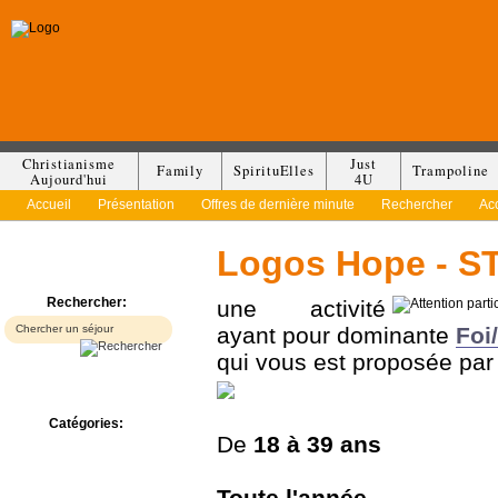
Christianisme
Just
Family
SpirituElles
Trampoline
Aujourd'hui
4U
Accueil
Présentation
Offres de dernière minute
Rechercher
Ac
Logos Hope - S
Rechercher:
une activité
ayant pour dominante
Foi/
qui vous est proposée pa
Catégories:
De
18 à
39 ans
Bed & Breakfast
Camp/Colonie
Camping
Toute l'année