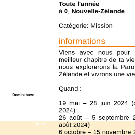
Toute l'année
Centre de camps
Formation
à
0
,
Nouvelle-Zélande
Hôtel
Location
Catégorie: Mission
Mission
Musée
Randonnée
informations
Rencontres
Retraite spirituelle
Viens avec nous pour c
Séjour linguistique
meilleur chapitre de ta vi
Séjour solo
nous explorerons la Paro
Séminaires
Voyage
Zélande et vivrons une vi
Week-end
Quand :
Dominantes:
Arts
19 mai – 28 juin 2024 (dé
Foi/Spiritualité
2024)
Nature
26 août – 5 septembre 20
Scoutisme
août 2024)
Sport
6 octobre – 15 novembre 20