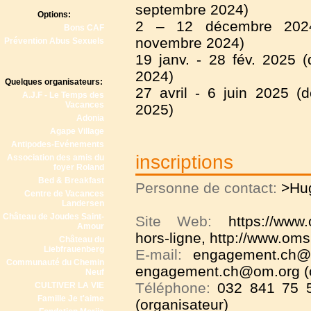
septembre 2024)
Options:
2 – 12 décembre 2024 (
Bons CAF
novembre 2024)
Prévention Abus Sexuels
19 janv. - 28 fév. 2025 (d
2024)
Quelques organisateurs:
27 avril - 6 juin 2025 (d
A.J.F - Le Temps des
Vacances
2025)
Adonia
Agape Village
Antipodes-Evénements
inscriptions
Association des amis du
foyer Roland
Bed & Breakfast
Personne de contact:
>Hu
Centre de Vacances
Landersen
Château de Joudes Saint-
Site Web:
https://www.
Amour
hors-ligne
,
http://www.oms
Château du
Liebfrauenberg
E-mail:
engagement.ch@o
Communauté du Chemin
engagement.ch@om.org (o
Neuf
Téléphone:
032 841 75 5
CULTIVER LA VIE
Famille Je t'aime
(organisateur)