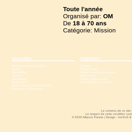
Toute l'année
Organisé par:
OM
De
18 à
70 ans
Catégorie: Mission
MAGAZINES
RUBRIQUES
Christianisme Aujourd'hui
Accueil
Family
Présentation
SpirituElles
Offres de dernière minute
Just 4U
Rechercher
Trampoline
Accès organisateurs
Family-FIPS
Commander un numéro
Quart d'heure pour l'essentiel
Vacances Chrétiennes
Le contenu de ce site
Le respect de cette condition cont
© 2026 Alliance Presse | Design :
IneXoS