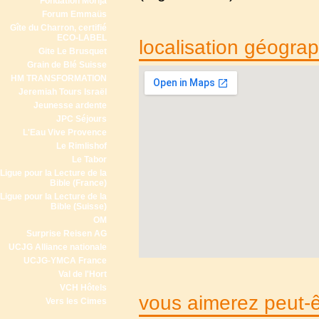
Fondation Morija
Forum Emmaüs
Gîte du Charron, certifié
ECO-LABEL
localisation géogra
Gite Le Brusquet
Grain de Blé Suisse
HM TRANSFORMATION
Jeremiah Tours Israël
Jeunesse ardente
JPC Séjours
L'Eau Vive Provence
Le Rimlishof
Le Tabor
Ligue pour la Lecture de la
Bible (France)
Ligue pour la Lecture de la
Bible (Suisse)
OM
Surprise Reisen AG
UCJG Alliance nationale
UCJG-YMCA France
Val de l'Hort
VCH Hôtels
vous aimerez peut-êt
Vers les Cimes