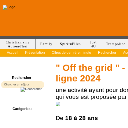
Christianisme
Just
Family
SpirituElles
Trampoline
Aujourd'hui
4U
Accueil
Présentation
Offres de dernière minute
Rechercher
Ac
" Off the grid " 
ligne 2024
Rechercher:
une activité ayant pour d
qui vous est proposée pa
Catégories:
Bed & Breakfast
De
18 à
28 ans
Camp/Colonie
Camping