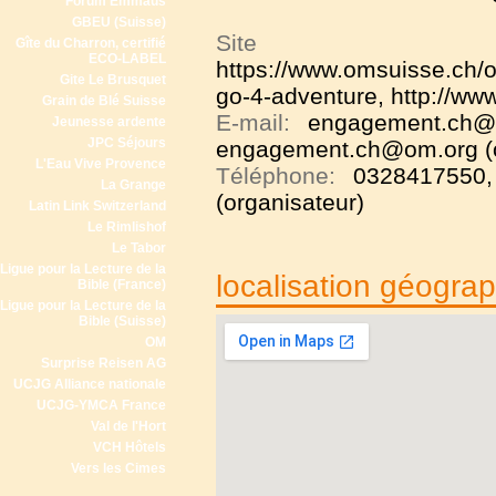
Forum Emmaüs
GBEU (Suisse)
Site
Gîte du Charron, certifié
ECO-LABEL
https://www.omsuisse.ch/o
Gite Le Brusquet
go-4-adventure
,
http://ww
Grain de Blé Suisse
E-mail:
engagement.ch@o
Jeunesse ardente
JPC Séjours
engagement.ch@om.org (o
L'Eau Vive Provence
Téléphone:
0328417550
La Grange
(organisateur)
Latin Link Switzerland
Le Rimlishof
Le Tabor
Ligue pour la Lecture de la
localisation géogra
Bible (France)
Ligue pour la Lecture de la
Bible (Suisse)
OM
Surprise Reisen AG
UCJG Alliance nationale
UCJG-YMCA France
Val de l'Hort
VCH Hôtels
Vers les Cimes