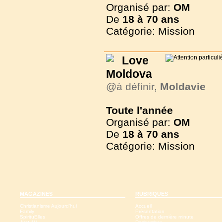
Organisé par:
OM
De
18 à
70 ans
Catégorie: Mission
Love
Moldova
@à définir,
Moldavie
Toute l'année
Organisé par:
OM
De
18 à
70 ans
Catégorie: Mission
MAGAZINES
RUBRIQUES
Christianisme Aujourd'hui
Accueil
Family
Présentation
SpirituElles
Offres de dernière minute