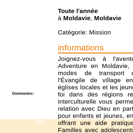
Centre de camps
Formation
Toute l'année
Hôtel
à
Moldavie
,
Moldavie
Location
Mission
Musée
Catégorie: Mission
Randonnée
Rencontres
informations
Retraite spirituelle
Séjour linguistique
Joignez-vous à l'aven
Séjour solo
Adventure en Moldavie, 
Séminaires
Voyage
modes de transport di
Week-end
l'Évangile de village en
églises locales et les jeu
foi dans des régions re
Dominantes:
Arts
interculturelle vous perm
Foi/Spiritualité
relation avec Dieu en pa
Nature
pour enfants et jeunes, en
Scoutisme
offrant une aide pratiqu
Sport
Familles avec adolescen