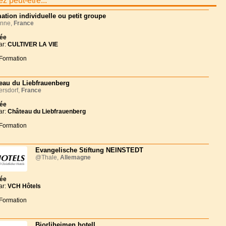
z peut-être...
ation individuelle ou petit groupe
nne,
France
née
ar:
CULTIVER LA VIE
 Formation
eau du Liebfrauenberg
rsdorf,
France
née
ar:
Château du Liebfrauenberg
 Formation
Evangelische Stiftung NEINSTEDT
@Thale,
Allemagne
née
ar:
VCH Hôtels
 Formation
Bjorliheimen hotell