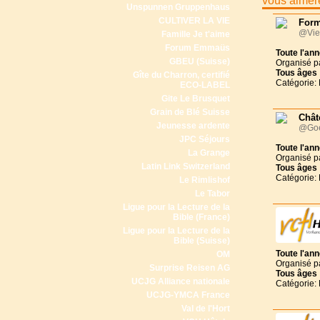
vous aimere
Unspunnen Gruppenhaus
CULTIVER LA VIE
Form
@Vie
Famille Je t'aime
Forum Emmaüs
Toute l'an
GBEU (Suisse)
Organisé p
Tous
âges
Gîte du Charron, certifié
Catégorie:
ECO-LABEL
Gite Le Brusquet
Grain de Blé Suisse
Chât
Jeunesse ardente
@Goe
JPC Séjours
Toute l'an
La Grange
Organisé p
Latin Link Switzerland
Tous
âges
Catégorie:
Le Rimlishof
Le Tabor
Ligue pour la Lecture de la
Bible (France)
Ligue pour la Lecture de la
Bible (Suisse)
Toute l'an
OM
Organisé p
Surprise Reisen AG
Tous
âges
UCJG Alliance nationale
Catégorie:
UCJG-YMCA France
Val de l'Hort