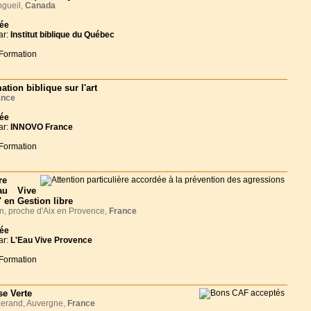
gueil,
Canada
née
ar:
Institut biblique du Québec
 Formation
ation biblique sur l'art
ance
née
ar:
INNOVO France
 Formation
re
au Vive
 en Gestion libre
, proche d'Aix en Provence,
France
née
ar:
L'Eau Vive Provence
 Formation
se Verte
erand, Auvergne,
France