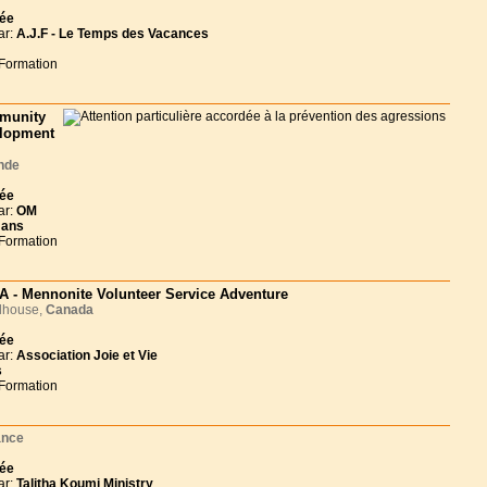
née
ar:
A.J.F - Le Temps des Vacances
 Formation
munity
lopment
nde
née
ar:
OM
 ans
 Formation
 - Mennonite Volunteer Service Adventure
house,
Canada
née
ar:
Association Joie et Vie
s
 Formation
ance
née
ar:
Talitha Koumi Ministry