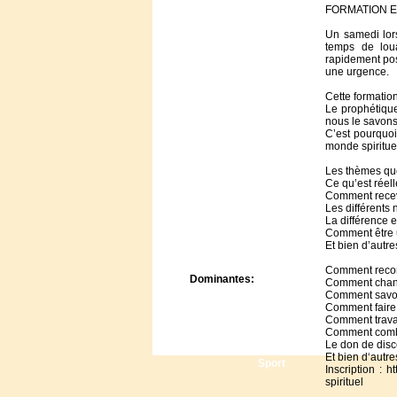
Centre de camps
FORMATION E
Formation
Un samedi lor
Hôtel
temps de lou
Location
rapidement pos
une urgence.
Mission
Musée
Cette formatio
Randonnée
Le prophétique
nous le savons
Rencontres
C’est pourquoi
Retraite spirituelle
monde spiritue
Séjour linguistique
Les thèmes qu
Séjour solo
Ce qu’est réel
Séminaires
Comment recevo
Les différents
Voyage
La différence e
Week-end
Comment être 
Et bien d’autr
Comment reconn
Dominantes:
Comment chang
Comment savoir
Arts
Comment faire 
Foi/Spiritualité
Comment travai
Nature
Comment comba
Le don de dis
Scoutisme
Et bien d‘autr
Sport
Inscription : 
spirituel