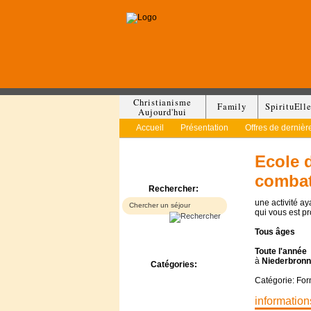
Christianisme
Family
SpirituEll
Aujourd'hui
Accueil
Présentation
Offres de dernièr
Ecole 
combat
Rechercher:
une activité a
qui vous est p
Tous
âges
Toute l'année
à
Niederbronn
Catégories:
Bed & Breakfast
Catégorie: For
Camp/Colonie
information
Camping