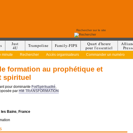
Just
Quart d'heure
Allian
es
Trampoline
Family-FIPS
4U
pour l'essentiel
Press
e minute
Rechercher
Accès organisateurs
Commander un numéro
de formation au prophétique et
 spirituel
yant pour dominante
Foi/Spiritualité
,
roposée par
HM TRANSFORMATION
 les Bains
,
France
mation
s