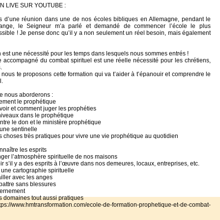
N LIVE SUR YOUTUBE :
s d’une réunion dans une de nos écoles bibliques en Allemagne, pendant le
ange, le Seigneur m’a parlé et demandé de commencer l’école le plus
sible ! Je pense donc qu’il y a non seulement un réel besoin, mais également
n est une nécessité pour les temps dans lesquels nous sommes entrés !
 accompagné du combat spirituel est une réelle nécessité pour les chrétiens,
.
 nous te proposons cette formation qui va t’aider à t’épanouir et comprendre le
l.
e nous aborderons :
lement le prophétique
ir et comment juger les prophéties
 niveaux dans le prophétique
ntre le don et le ministère prophétique
une sentinelle
es choses très pratiques pour vivre une vie prophétique au quotidien
aître les esprits
er l’atmosphère spirituelle de nos maisons
 s’il y a des esprits à l’œuvre dans nos demeures, locaux, entreprises, etc.
une cartographie spirituelle
ller avec les anges
ttre sans blessures
cernement
es domaines tout aussi pratiques
https://www.hmtransformation.com/ecole-de-formation-prophetique-et-de-combat-