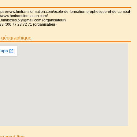
tps://www.hmtransformation.com/ecole-de-formation-prophetique-et-de-combat-
://www.hmtransformation.com/
.ministries.tk@gmail.com (organisateur)
33 (0)6 77 23 72 71 (organisateur)
n géographique