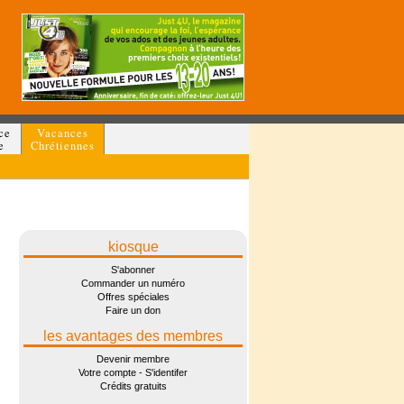
ce
Vacances
e
Chrétiennes
kiosque
S'abonner
Commander un numéro
Offres spéciales
Faire un don
les avantages des membres
Devenir membre
Votre compte - S'identifer
Crédits gratuits