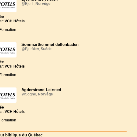
@Bjorli,
Norvège
née
ar:
VCH Hôtels
 Formation
Sommarthemmet dellenbaden
@Bjuräker,
Suède
née
ar:
VCH Hôtels
 Formation
Agderstrand Leirsted
@Sogne,
Norvège
née
ar:
VCH Hôtels
 Formation
itut biblique du Québec