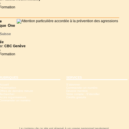
s
 Formation
e
ique One
Suisse
née
ar:
CBC Genève
s
 Formation
RUBRIQUES
SERVICES
Accueil
S'abonner
Présentation
Commander un numéro
Offres de dernière minute
Devenir membre
Rechercher
Votre compte - S'identifer
Accès organisateurs
Crédits gratuits
Commander un numéro
Le contenu de ce site est réservé à un usage personnel seulement.