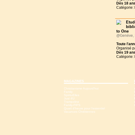
Dès
18 an
Catégorie:
Etud
bibl
to One
@Genève,
Toute l'an
Organisé p
Dès
19 an
Catégorie:
MAGAZINES
Christianisme Aujourd'hui
Family
SpirituElles
Just 4U
Trampoline
Family-FIPS
Quart d'heure pour l'essentiel
Vacances Chrétiennes