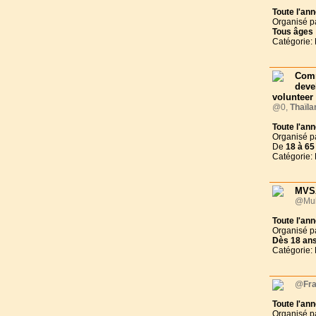
Toute l'an
Organisé p
Tous
âges
Catégorie:
Com
deve
volunteer
@0,
Thaïla
Toute l'an
Organisé p
De
18 à
65
Catégorie:
MVSA
@Mul
Toute l'an
Organisé p
Dès
18 an
Catégorie:
@
Fr
Toute l'an
Organisé p