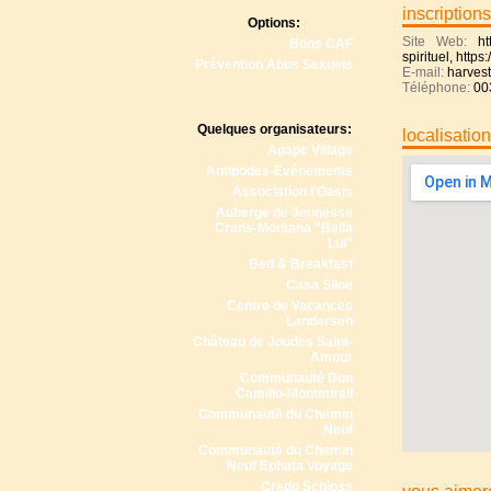
inscriptions
Options:
Site Web:
ht
Bons CAF
spirituel
,
https
Prévention Abus Sexuels
E-mail:
harvest
Téléphone:
00
Quelques organisateurs:
localisatio
Agape Village
Antipodes-Evénements
Association l'Oasis
Auberge de Jeunesse
Crans-Montana "Bella
Lui"
Bed & Breakfast
Casa Siloe
Centre de Vacances
Landersen
Château de Joudes Saint-
Amour
Communauté Don
Camillo-Montmirail
Communauté du Chemin
Neuf
Communauté du Chemin
Neuf Ephata Voyage
Credo Schloss