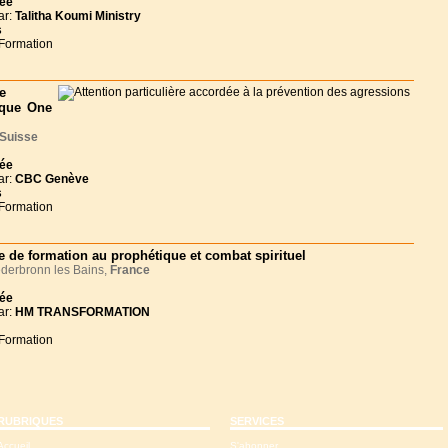
née
ar:
Talitha Koumi Ministry
s
 Formation
e
ique One
Suisse
née
ar:
CBC Genève
s
 Formation
e de formation au prophétique et combat spirituel
derbronn les Bains,
France
née
ar:
HM TRANSFORMATION
 Formation
RUBRIQUES
SERVICES
Accueil
S'abonner