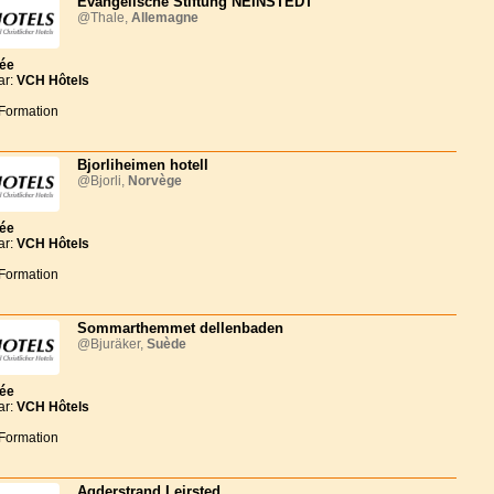
Evangelische Stiftung NEINSTEDT
@Thale,
Allemagne
née
ar:
VCH Hôtels
 Formation
Bjorliheimen hotell
@Bjorli,
Norvège
née
ar:
VCH Hôtels
 Formation
Sommarthemmet dellenbaden
@Bjuräker,
Suède
née
ar:
VCH Hôtels
 Formation
Agderstrand Leirsted