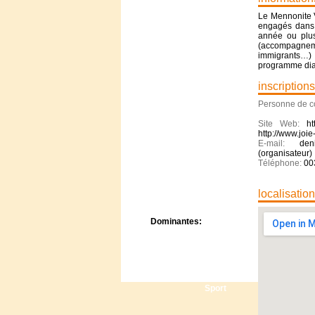
Centre de camps
Le Mennonite V
Formation
engagés dans 
Hôtel
année ou plus
(accompagnem
Location
immigrants…) 
Mission
programme dia
Musée
inscriptions
Randonnée
Rencontres
Personne de c
Retraite spirituelle
Site Web:
ht
Séjour linguistique
http://www.joie
Séjour solo
E-mail:
den
Séminaires
(organisateur)
Téléphone:
00
Voyage
Week-end
localisatio
Dominantes:
Arts
Foi/Spiritualité
Nature
Scoutisme
Sport