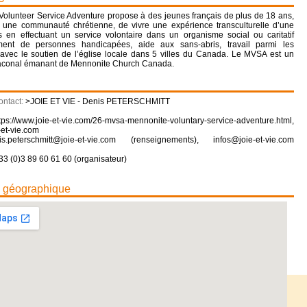
olunteer Service Adventure propose à des jeunes français de plus de 18 ans,
une communauté chrétienne, de vivre une expérience transculturelle d’une
 en effectuant un service volontaire dans un organisme social ou caritatif
ent de personnes handicapées, aide aux sans-abris, travail parmi les
avec le soutien de l’église locale dans 5 villes du Canada. Le MVSA est un
conal émanant de Mennonite Church Canada.
ontact:
>JOIE ET VIE - Denis PETERSCHMITT
tps://www.joie-et-vie.com/26-mvsa-mennonite-voluntary-service-adventure.html
,
-et-vie.com
is.peterschmitt@joie-et-vie.com (renseignements), infos@joie-et-vie.com
33 (0)3 89 60 61 60 (organisateur)
n géographique