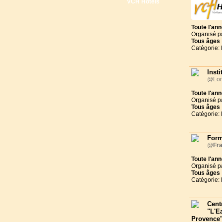
VCH Hôtels
Toute l'an
Organisé p
Tous
âges
Catégorie:
Inst
@Lon
Toute l'an
Organisé p
Tous
âges
Catégorie:
Form
@
Fr
Toute l'an
Organisé p
Tous
âges
Catégorie:
Cent
"L'E
Provence"