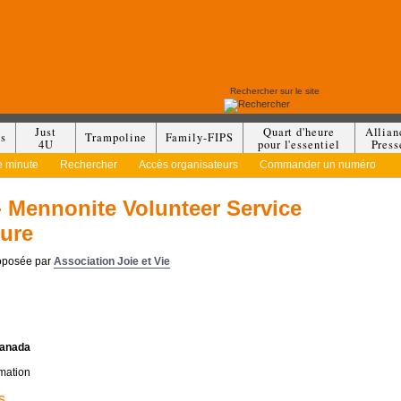
Just
Quart d'heure
Allian
es
Trampoline
Family-FIPS
4U
pour l'essentiel
Press
e minute
Rechercher
Accès organisateurs
Commander un numéro
 Mennonite Volunteer Service
ure
roposée par
Association Joie et Vie
anada
mation
s