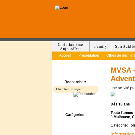
Christianisme
Family
SpirituEll
Aujourd'hui
Accueil
Présentation
Offres de dernièr
MVSA -
Advent
Rechercher:
une activité p
Dès
18 ans
Toute l'année
Catégories:
à
Mulhouse
,
C
Bed & Breakfast
Catégorie: For
Camp/Colonie
Camping
information