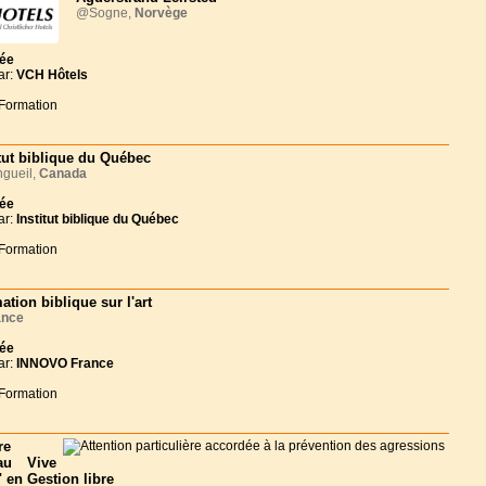
@Sogne,
Norvège
née
ar:
VCH Hôtels
 Formation
itut biblique du Québec
gueil,
Canada
née
ar:
Institut biblique du Québec
 Formation
ation biblique sur l'art
ance
née
ar:
INNOVO France
 Formation
re
au Vive
 en Gestion libre