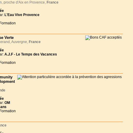
, proche d'Aix en Provence,
France
née
ar:
L'Eau Vive Provence
 Formation
se Verte
erand, Auvergne,
France
née
ar:
A.J.F - Le Temps des Vacances
 Formation
munity
lopment
nde
née
ar:
OM
 ans
 Formation
ance