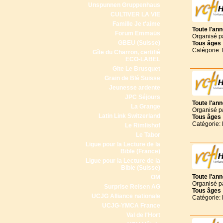
Unspunnen Gruppenhaus
CULTIVER LA VIE
Famille Je t'aime
Toute l'an
Forum Emmaüs
Organisé p
GBEU (Suisse)
Tous
âges
Catégorie:
Gîte du Charron, certifié
ECO-LABEL
Gite Le Brusquet
Grain de Blé Suisse
Jeunesse ardente
JPC Séjours
Toute l'an
La Grange
Organisé p
Latin Link Switzerland
Tous
âges
Catégorie:
Le Rimlishof
Le Tabor
Ligue pour la Lecture de la
Bible (France)
Ligue pour la Lecture de la
Bible (Suisse)
Toute l'an
OM
Organisé p
Surprise Reisen AG
Tous
âges
UCJG Alliance nationale
Catégorie:
UCJG-YMCA France
Val de l'Hort