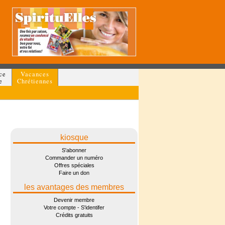
ce
Vacances
e
Chrétiennes
kiosque
S'abonner
Commander un numéro
Offres spéciales
Faire un don
les avantages des membres
Devenir membre
Votre compte - S'identifer
Crédits gratuits