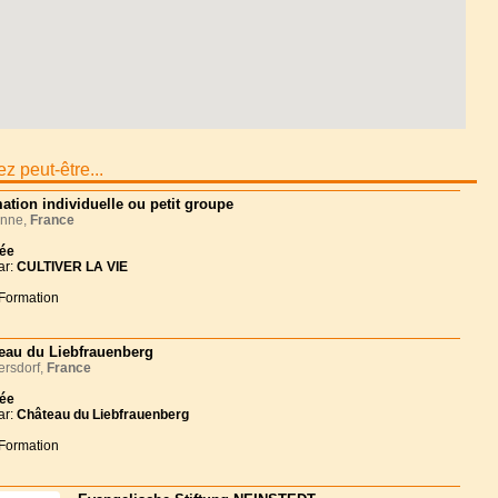
z peut-être...
ation individuelle ou petit groupe
nne,
France
née
ar:
CULTIVER LA VIE
 Formation
eau du Liebfrauenberg
rsdorf,
France
née
ar:
Château du Liebfrauenberg
 Formation