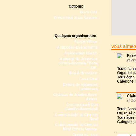
Options:
Bons CAF
Prévention Abus Sexuels
Quelques organisateurs:
Agape Village
vous aimere
Antipodes-Evénements
Association l'Oasis
Form
Auberge de Jeunesse
@Vie
Crans-Montana "Bella
Lui"
Toute l'an
Organisé p
Bed & Breakfast
Tous
âges
Casa Siloe
Catégorie:
Centre de Vacances
Landersen
Château de Joudes Saint-
Chât
Amour
@Goe
Communauté Don
Camillo-Montmirail
Toute l'an
Organisé p
Communauté du Chemin
Tous
âges
Neuf
Catégorie:
Communauté du Chemin
Neuf Ephata Voyage
Credo Schloss