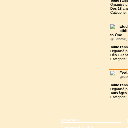
Toute l'an
Organisé p
Dès
18 an
Catégorie:
Etud
bibl
to One
@Genève,
Toute l'an
Organisé p
Dès
19 an
Catégorie:
Ecol
@Nie
Toute l'an
Organisé p
Tous
âges
Catégorie:
MAGAZINES
Christianisme Aujourd'hui