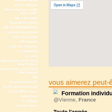
Fondation Morija
Forum Emmaüs
Gîte du Charron, certifié
ECO-LABEL
Gite Le Brusquet
Grain de Blé Suisse
HM TRANSFORMATION
Jeremiah Tours Israël
Jeunesse ardente
JPC Séjours
L'Eau Vive Provence
Le Rimlishof
Le Tabor
Ligue pour la Lecture de la
Bible (France)
Ligue pour la Lecture de la
Bible (Suisse)
OM
vous aimerez peut-êt
Surprise Reisen AG
UCJG Alliance nationale
UCJG-YMCA France
Formation individu
Val de l'Hort
@Vienne,
France
VCH Hôtels
Vers les Cimes
Toute l'année