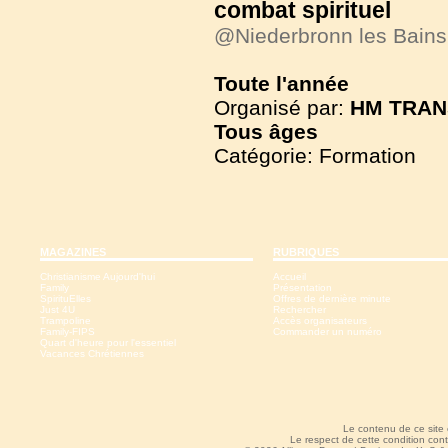
combat spirituel
@Niederbronn les Bain
Toute l'année
Organisé par:
HM TRAN
Tous
âges
Catégorie: Formation
MAGAZINES
RUBRIQUES
Christianisme Aujourd'hui
Accueil
Family
Présentation
SpirituElles
Offres de dernière minute
Just 4U
Rechercher
Trampoline
Accès organisateurs
Family-FIPS
Commander un numéro
Quart d'heure pour l'essentiel
Vacances Chrétiennes
Le contenu de ce site
Le respect de cette condition cont