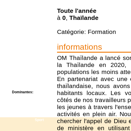
Centre de camps
Formation
Toute l'année
Hôtel
à
0
,
Thaïlande
Location
Mission
Musée
Catégorie: Formation
Randonnée
Rencontres
informations
Retraite spirituelle
Séjour linguistique
OM Thaïlande a lancé son
Séjour solo
la Thaïlande en 2020, v
Séminaires
Voyage
populations les moins atte
Week-end
En partenariat avec une 
thaïlandaise, nous avons
habitants locaux. Les vol
Dominantes:
Arts
côtés de nos travailleurs p
Foi/Spiritualité
les jeunes à travers l'ens
Nature
activités en plein air. 
Scoutisme
chercher l'appel de Dieu 
Sport
de ministère en utilisan