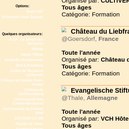
Organisé par:
CULTIVER
Options:
Tous
âges
Bons CAF
Catégorie: Formation
Prévention Abus Sexuels
Château du Liebf
Quelques organisateurs:
@Goersdorf,
France
A.J.F - Le Temps des
Vacances
Adonia
Toute l'année
Agape Village
Organisé par:
Château 
Antipodes-Evénements
Tous
âges
Bed & Breakfast
Centre de Vacances
Catégorie: Formation
Landersen
Château de Joudes Saint-
Amour
Evangelische Sti
Château du
Liebfrauenberg
@Thale,
Allemagne
Communauté Don
Camillo-Montmirail
Communauté du Chemin
Toute l'année
Neuf
Organisé par:
VCH Hôte
CULTIVER LA VIE
Famille Je t'aime
Tous
âges