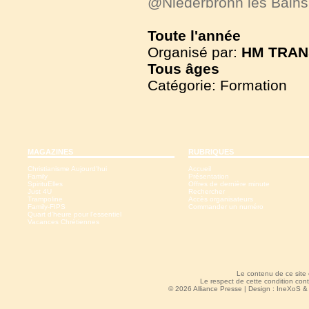
@Niederbronn les Bain
Toute l'année
Organisé par:
HM TRAN
Tous
âges
Catégorie: Formation
MAGAZINES
RUBRIQUES
Christianisme Aujourd'hui
Accueil
Family
Présentation
SpirituElles
Offres de dernière minute
Just 4U
Rechercher
Trampoline
Accès organisateurs
Family-FIPS
Commander un numéro
Quart d'heure pour l'essentiel
Vacances Chrétiennes
Le contenu de ce site
Le respect de cette condition cont
© 2026 Alliance Presse | Design :
IneXoS