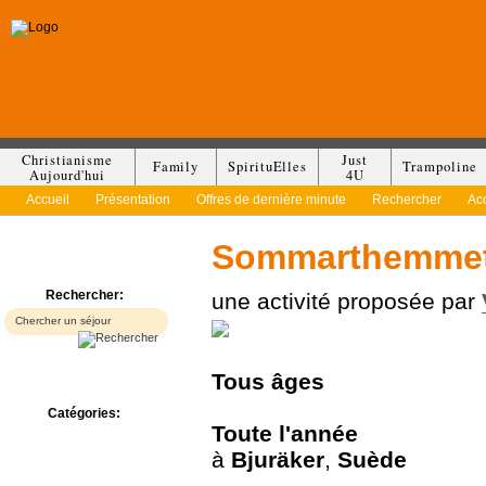
Christianisme
Just
Family
SpirituElles
Trampoline
Aujourd'hui
4U
Accueil
Présentation
Offres de dernière minute
Rechercher
Ac
Sommarthemmet
Rechercher:
une activité proposée par
Tous
âges
Catégories:
Toute l'année
Bed & Breakfast
Camp/Colonie
à
Bjuräker
,
Suède
Camping