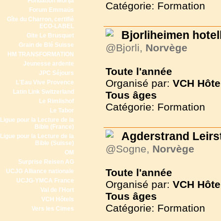
Fondation Morija
Catégorie: Formation
Forum Emmaüs
Gîte du Charron, certifié
ECO-LABEL
Bjorliheimen hotel
Gite Le Brusquet
Grain de Blé Suisse
@Bjorli,
Norvège
HM TRANSFORMATION
Jeunesse ardente
Toute l'année
JPC Séjours
Organisé par:
VCH Hôte
L'Eau Vive Provence
Latin Link Switzerland
Tous
âges
Le Rimlishof
Catégorie: Formation
Le Tabor
Ligue pour la Lecture de la
Bible (France)
Agderstrand Leirs
Ligue pour la Lecture de la
Bible (Suisse)
@Sogne,
Norvège
OM
Surprise Reisen AG
Toute l'année
UCJG Alliance nationale
UCJG-YMCA France
Organisé par:
VCH Hôte
Val de l'Hort
Tous
âges
VCH Hôtels
Catégorie: Formation
Vers les Cimes