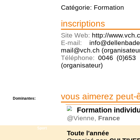
Centre de camps
Catégorie: Formation
Formation
Hôtel
Location
inscriptions
Mission
Musée
Site Web:
http://www.vch.c
Randonnée
E-mail:
info@dellenbade
Rencontres
mail@vch.ch (organisateu
Retraite spirituelle
Séjour linguistique
Téléphone:
0046 (0)653
Séjour solo
(organisateur)
Séminaires
Voyage
Week-end
vous aimerez peut-êt
Dominantes:
Arts
Formation individu
Foi/Spiritualité
Nature
@Vienne,
France
Scoutisme
Sport
Toute l'année