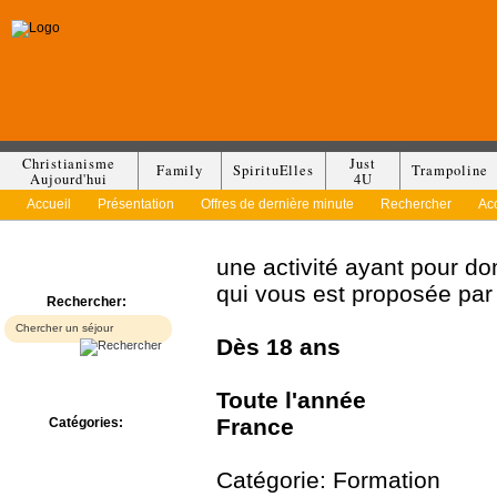
Christianisme
Just
Family
SpirituElles
Trampoline
Aujourd'hui
4U
Accueil
Présentation
Offres de dernière minute
Rechercher
Ac
une activité ayant pour d
qui vous est proposée pa
Rechercher:
Dès
18 ans
Toute l'année
France
Catégories:
Bed & Breakfast
Camp/Colonie
Catégorie: Formation
Camping