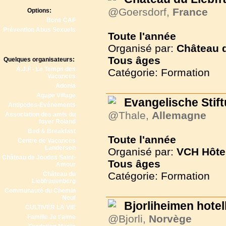
@Goersdorf,
France
Options:
Bons CAF
Prévention Abus Sexuels
Toute l'année
Organisé par:
Château 
Tous
âges
Quelques organisateurs:
A.J.F - Le Temps des
Catégorie: Formation
Vacances
Adonia
Agape Village
Evangelische Sti
Antipodes-Evénements
@Thale,
Allemagne
Association des amis du
foyer Roland
Bed & Breakfast
Toute l'année
Centre de Vacances
Landersen
Organisé par:
VCH Hôte
Château de Joudes Saint-
Tous
âges
Amour
Catégorie: Formation
Château du
Liebfrauenberg
Communauté du Chemin
Neuf
Bjorliheimen hotel
CULTIVER LA VIE
@Bjorli,
Norvège
Famille Je t'aime