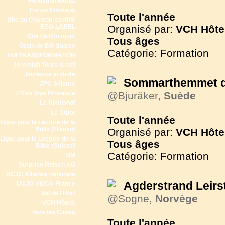
Fondation Morija
Forum Emmaüs
Toute l'année
Gîte du Charron, certifié
ECO-LABEL
Organisé par:
VCH Hôte
Gite Le Brusquet
Tous
âges
Grain de Blé Suisse
Catégorie: Formation
HM TRANSFORMATION
Jeremiah Tours Israël
Jeunesse ardente
Sommarthemmet d
JPC Séjours
L'Eau Vive Provence
@Bjuräker,
Suède
Le Rimlishof
Le Tabor
Toute l'année
Ligue pour la Lecture de la
Bible (France)
Organisé par:
VCH Hôte
Ligue pour la Lecture de la
Tous
âges
Bible (Suisse)
Catégorie: Formation
OM
Surprise Reisen AG
UCJG Alliance nationale
Agderstrand Leirs
UCJG-YMCA France
Val de l'Hort
@Sogne,
Norvège
VCH Hôtels
Vers les Cimes
Toute l'année