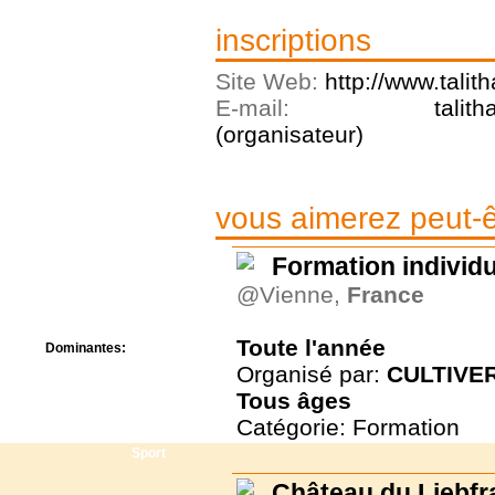
Centre de camps
Formation
inscriptions
Hôtel
Location
Site Web:
http://www.talit
Mission
E-mail:
talit
Musée
(organisateur)
Randonnée
Rencontres
Retraite spirituelle
Séjour linguistique
vous aimerez peut-êt
Séjour solo
Séminaires
Formation individu
Voyage
Week-end
@Vienne,
France
Toute l'année
Dominantes:
Arts
Organisé par:
CULTIVER
Foi/Spiritualité
Tous
âges
Nature
Catégorie: Formation
Scoutisme
Sport
Château du Liebf