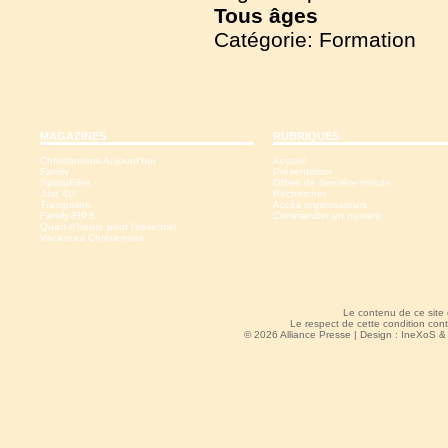
Tous
âges
Catégorie: Formation
MAGAZINES
RUBRIQUES
Christianisme Aujourd'hui
Accueil
Family
Présentation
SpirituElles
Offres de dernière minute
Just 4U
Rechercher
Trampoline
Accès organisateurs
Family-FIPS
Commander un numéro
Quart d'heure pour l'essentiel
Vacances Chrétiennes
Le contenu de ce site
Le respect de cette condition cont
© 2026 Alliance Presse | Design :
IneXoS