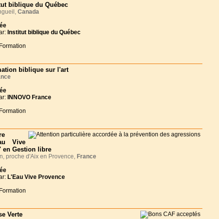
itut biblique du Québec
gueil,
Canada
née
ar:
Institut biblique du Québec
 Formation
ation biblique sur l'art
ance
née
ar:
INNOVO France
 Formation
re
au Vive
 en Gestion libre
, proche d'Aix en Provence,
France
née
ar:
L'Eau Vive Provence
 Formation
se Verte