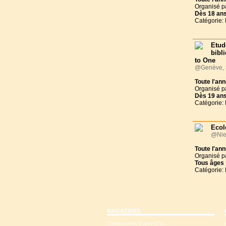
Organisé p
Dès
18 an
Catégorie:
Etud
bibl
to One
@Genève,
Toute l'an
Organisé p
Dès
19 an
Catégorie:
Ecol
@Nie
Toute l'an
Organisé p
Tous
âges
Catégorie:
MAGAZINES
Christianisme Aujourd'hui