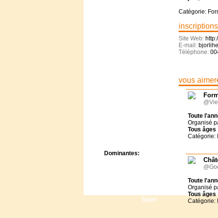
Centre de camps
Catégorie: For
Formation
Hôtel
inscriptions
Location
Site Web:
http
Mission
E-mail:
bjorli
Musée
Téléphone:
00
Randonnée
Rencontres
Retraite spirituelle
vous aimere
Séjour linguistique
Form
Séjour solo
@Vie
Séminaires
Voyage
Toute l'an
Organisé p
Week-end
Tous
âges
Catégorie:
Dominantes:
Chât
Arts
@Goe
Foi/Spiritualité
Toute l'an
Nature
Organisé p
Scoutisme
Tous
âges
Sport
Catégorie: