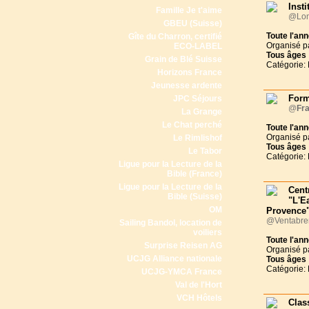
Inst
Famille Je t'aime
@Lon
GBEU (Suisse)
Toute l'an
Gîte du Charron, certifié
Organisé p
ECO-LABEL
Tous
âges
Grain de Blé Suisse
Catégorie:
Horizons France
Jeunesse ardente
Form
JPC Séjours
@
Fr
La Grange
Le Chat perché
Toute l'an
Organisé p
Le Rimlishof
Tous
âges
Le Tabor
Catégorie:
Ligue pour la Lecture de la
Bible (France)
Ligue pour la Lecture de la
Cent
Bible (Suisse)
"L'E
OM
Provence"
@Ventabren
Sailing Bandol, location de
voiliers
Toute l'an
Surprise Reisen AG
Organisé p
UCJG Alliance nationale
Tous
âges
Catégorie:
UCJG-YMCA France
Val de l'Hort
VCH Hôtels
Clas