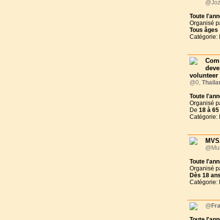
@Joz
Toute l'an
Organisé p
Tous
âges
Catégorie:
Com
deve
volunteer
@0,
Thaïla
Toute l'an
Organisé p
De
18 à
65
Catégorie:
MVSA
@Mul
Toute l'an
Organisé p
Dès
18 an
Catégorie:
@
Fr
Toute l'an