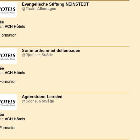
Evangelische Stiftung NEINSTEDT
@Thale,
Allemagne
née
ar:
VCH Hôtels
 Formation
Sommarthemmet dellenbaden
@Bjuräker,
Suède
née
ar:
VCH Hôtels
 Formation
Agderstrand Leirsted
@Sogne,
Norvège
née
ar:
VCH Hôtels
 Formation