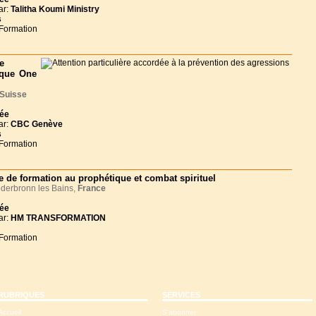
ar:
Talitha Koumi Ministry
s
 Formation
e
ique One
Suisse
née
ar:
CBC Genève
s
 Formation
e de formation au prophétique et combat spirituel
derbronn les Bains,
France
née
ar:
HM TRANSFORMATION
 Formation
RUBRIQUES
SERVICES
Accueil
S'abonner