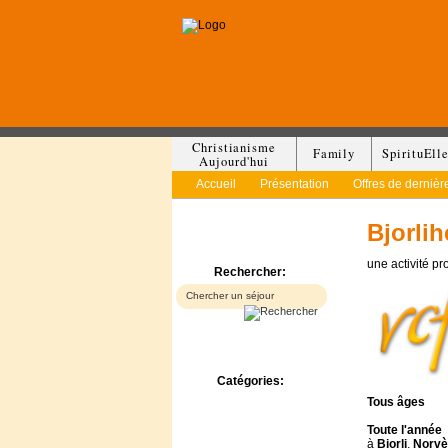
Christianisme
Family
SpirituEll
Aujourd'hui
Accueil
Présentation
Offres de dernièr
Bjorlih
une activité p
Rechercher:
Catégories:
Bed & Breakfast
Tous
âges
Camp/Colonie
Toute l'année
Camping
à
Bjorli
,
Norvè