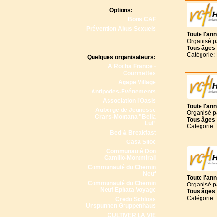
Options:
Bons CAF
Prévention Abus Sexuels
Toute l'an
Organisé p
Tous
âges
Catégorie:
Quelques organisateurs:
A Rocha France -
Courmettes
Agape Village
Antipodes-Evénements
Association l'Oasis
Toute l'an
Auberge de Jeunesse
Organisé p
Crans-Montana "Bella
Tous
âges
Lui"
Catégorie:
Bed & Breakfast
Casa Siloe
Communauté Don
Camillo-Montmirail
Communauté du Chemin
Neuf
Toute l'an
Communauté du Chemin
Organisé p
Neuf Ephata Voyage
Tous
âges
Catégorie:
Credo Schloss
Unspunnen Gruppenhaus
CULTIVER LA VIE