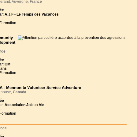
erand, Auvergne,
France
née
ar:
A.J.F - Le Temps des Vacances
 Formation
munity
lopment
nde
née
ar:
OM
 ans
 Formation
 - Mennonite Volunteer Service Adventure
house,
Canada
née
ar:
Association Joie et Vie
s
 Formation
ance
née