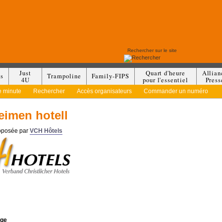
Just
Quart d'heure
Allian
es
Trampoline
Family-FIPS
4U
pour l'essentiel
Press
e minute
Rechercher
Accès organisateurs
Commander un numéro
eimen hotell
roposée par
VCH Hôtels
ge