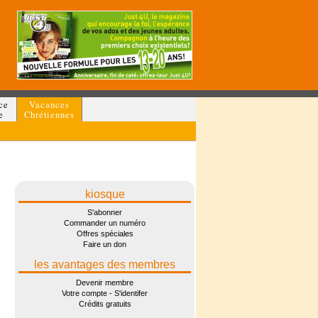
ce
Vacances
e
Chrétiennes
kiosque
S'abonner
Commander un numéro
Offres spéciales
Faire un don
les avantages des membres
Devenir membre
Votre compte - S'identifer
Crédits gratuits