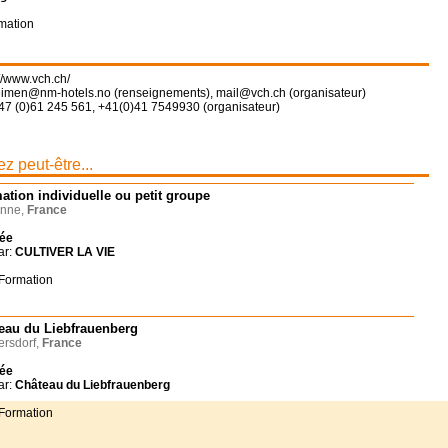
mation
://www.vch.ch/
heimen@nm-hotels.no (renseignements), mail@vch.ch (organisateur)
47 (0)61 245 561, +41(0)41 7549930 (organisateur)
z peut-être...
ation individuelle ou petit groupe
nne,
France
née
ar:
CULTIVER LA VIE
 Formation
eau du Liebfrauenberg
rsdorf,
France
née
ar:
Château du Liebfrauenberg
 Formation