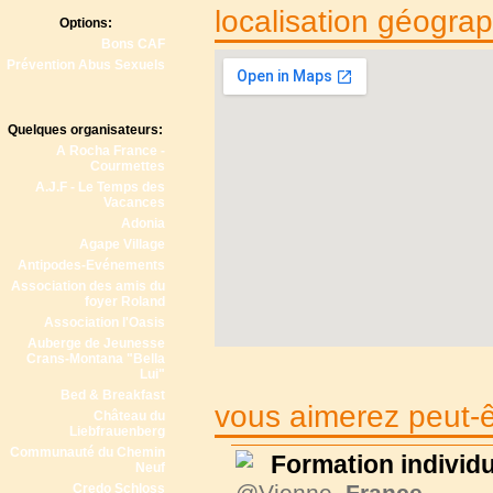
localisation géogra
Options:
Bons CAF
Prévention Abus Sexuels
Quelques organisateurs:
A Rocha France -
Courmettes
A.J.F - Le Temps des
Vacances
Adonia
Agape Village
Antipodes-Evénements
Association des amis du
foyer Roland
Association l'Oasis
Auberge de Jeunesse
Crans-Montana "Bella
Lui"
Bed & Breakfast
vous aimerez peut-êt
Château du
Liebfrauenberg
Communauté du Chemin
Formation individu
Neuf
@Vienne,
France
Credo Schloss