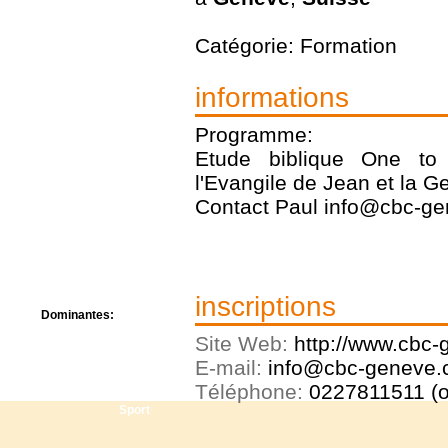
Centre de camps
Formation
Catégorie: Formation
Hôtel
Location
Mission
informations
Musée
Randonnée
Programme:
Rencontres
Etude biblique One to
Retraite spirituelle
l'Evangile de Jean et la G
Séjour linguistique
Séjour solo
Contact Paul info@cbc-ge
Séminaires
Voyage
Week-end
inscriptions
Dominantes:
Arts
Site Web:
http://www.cbc-
Foi/Spiritualité
E-mail:
info@cbc-geneve.c
Nature
Téléphone:
0227811511 (o
Scoutisme
Sport