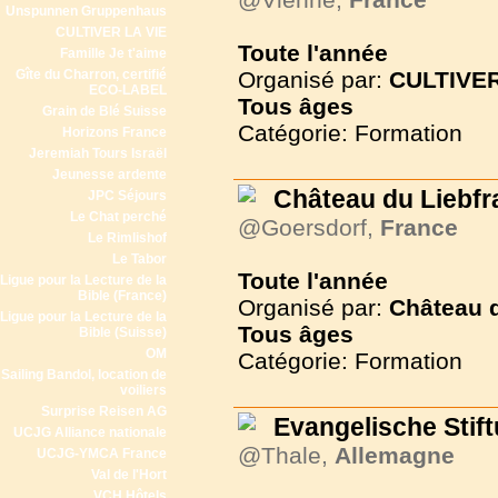
Unspunnen Gruppenhaus
CULTIVER LA VIE
Toute l'année
Famille Je t'aime
Gîte du Charron, certifié
Organisé par:
CULTIVER
ECO-LABEL
Tous
âges
Grain de Blé Suisse
Catégorie: Formation
Horizons France
Jeremiah Tours Israël
Jeunesse ardente
Château du Liebf
JPC Séjours
Le Chat perché
@Goersdorf,
France
Le Rimlishof
Le Tabor
Toute l'année
Ligue pour la Lecture de la
Bible (France)
Organisé par:
Château 
Ligue pour la Lecture de la
Tous
âges
Bible (Suisse)
OM
Catégorie: Formation
Sailing Bandol, location de
voiliers
Surprise Reisen AG
Evangelische Sti
UCJG Alliance nationale
@Thale,
Allemagne
UCJG-YMCA France
Val de l'Hort
VCH Hôtels