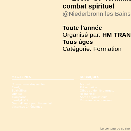
combat spirituel
@Niederbronn les Bain
Toute l'année
Organisé par:
HM TRAN
Tous
âges
Catégorie: Formation
MAGAZINES
RUBRIQUES
Christianisme Aujourd'hui
Accueil
Family
Présentation
SpirituElles
Offres de dernière minute
Just 4U
Rechercher
Trampoline
Accès organisateurs
Family-FIPS
Commander un numéro
Quart d'heure pour l'essentiel
Vacances Chrétiennes
Le contenu de ce site