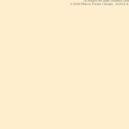
Le respect de cette condition cont
© 2026 Alliance Presse | Design :
IneXoS