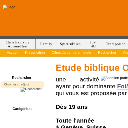
Christianisme
Just
Family
SpirituElles
Trampoline
Aujourd'hui
4U
Accueil
Présentation
Offres de dernière minute
Rechercher
Ac
Etude biblique 
Rechercher:
une activité
ayant pour dominante
Foi/
qui vous est proposée pa
Dès
19 ans
Catégories:
Bed & Breakfast
Toute l'année
Camp/Colonie
Camping
à
Genève
,
Suisse