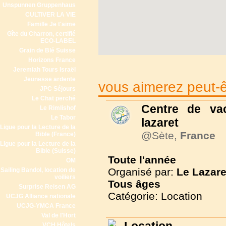
Unspunnen Gruppenhaus
CULTIVER LA VIE
Famille Je t'aime
Gîte du Charron, certifié
ECO-LABEL
Grain de Blé Suisse
Horizons France
Jeremiah Tours Israël
Jeunesse ardente
vous aimerez peut-êt
JPC Séjours
Le Chat perché
Centre de va
Le Rimlishof
Le Tabor
lazaret
Ligue pour la Lecture de la
@Sète,
France
Bible (France)
Ligue pour la Lecture de la
Bible (Suisse)
Toute l'année
OM
Organisé par:
Le Lazare
Sailing Bandol, location de
voiliers
Tous
âges
Surprise Reisen AG
Catégorie: Location
UCJG Alliance nationale
UCJG-YMCA France
Val de l'Hort
VCH Hôtels