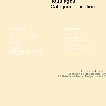
Tous
âges
Catégorie: Location
MAGAZINES
RUBRIQUES
Christianisme Aujourd'hui
Accueil
Family
Présentation
SpirituElles
Offres de dernière minute
Just 4U
Rechercher
Trampoline
Accès organisateurs
Family-FIPS
Commander un numéro
Quart d'heure pour l'essentiel
Vacances Chrétiennes
Le contenu de ce site
Le respect de cette condition cont
© 2026 Alliance Presse | Design :
IneXoS