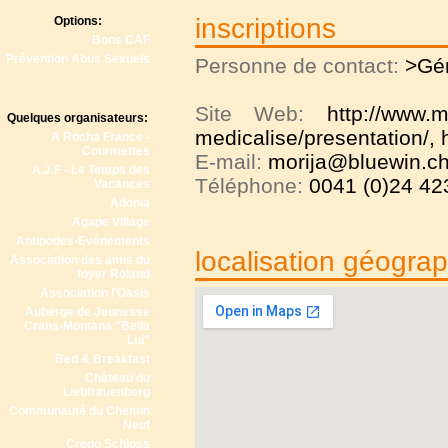
inscriptions
Options:
Bons CAF
Prévention Abus Sexuels
Personne de contact:
>Gé
Site Web:
http://www.m
Quelques organisateurs:
medicalise/presentation/
,
A Rocha France -
Courmettes
E-mail:
morija@bluewin.ch
A.J.F - Le Temps des
Téléphone:
0041 (0)24 423
Vacances
Adonia
Agape Village
Antipodes-Evénements
localisation géogra
Association des amis du
foyer Roland
Association l'Oasis
Auberge de Jeunesse
Crans-Montana "Bella
Lui"
Bed & Breakfast
Château du
Liebfrauenberg
Communauté du Chemin
Neuf
Credo Schloss