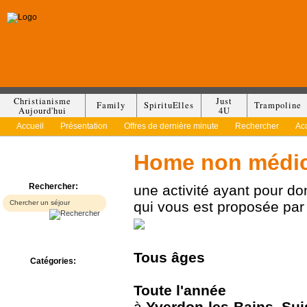
Christianisme
Just
Family
SpirituElles
Trampoline
Aujourd'hui
4U
Accueil
Présentation
Offres de dernière minute
Rechercher
Ac
Home non médic
Rechercher:
une activité ayant pour d
qui vous est proposée pa
Tous
âges
Catégories:
Bed & Breakfast
Camp/Colonie
Toute l'année
Camping
à
Yverdon-les-Bains
,
Sui