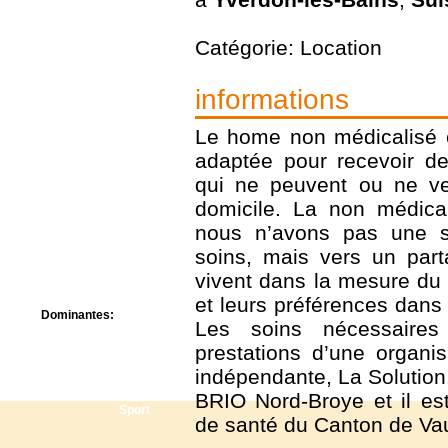
Centre de camps
Formation
Catégorie: Location
Hôtel
Location
Mission
informations
Musée
Randonnée
Le home non médicalisé e
Rencontres
adaptée pour recevoir de
Retraite spirituelle
Séjour linguistique
qui ne peuvent ou ne ve
Séjour solo
domicile. La non médica
Séminaires
nous n’avons pas une st
Voyage
soins, mais vers un part
Week-end
vivent dans la mesure du 
et leurs préférences dans 
Dominantes:
Les soins nécessaires
Arts
prestations d’une organi
Foi/Spiritualité
Nature
indépendante, La Solution
Scoutisme
BRIO Nord-Broye et il es
Sport
de santé du Canton de Va