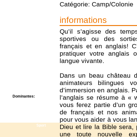
Centre de camps
Catégorie: Camp/Colonie
Formation
Hôtel
informations
Location
Mission
Qu’il s’agisse des temp
Musée
sportives ou des sorti
Randonnée
Rencontres
français et en anglais! C
Retraite spirituelle
pratiquer votre anglais 
Séjour linguistique
langue vivante.
Séjour solo
Séminaires
Voyage
Dans un beau château d
Week-end
animateurs bilingues v
d’immersion en anglais. P
l’anglais se résume à «
Dominantes:
Arts
vous ferez partie d’un gr
Foi/Spiritualité
de français et nos anima
Nature
pour vous aider à vous la
Scoutisme
Sport
Dieu et lire la Bible sera,
une toute nouvelle exp