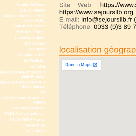
Site Web:
https://www.
Famille Je t'aime
GBEU (Suisse)
https://www.sejoursllb.org
Gîte du Charron, certifié
E-mail:
info@sejoursllb.fr 
ECO-LABEL
Téléphone:
0033 (0)3 89 7
Grain de Blé Suisse
Horizons France
Jeunesse ardente
JPC Séjours
localisation géogra
La Grange
Le Chat perché
Le Rimlishof
Le Tabor
Ligue pour la Lecture de la
Bible (France)
Ligue pour la Lecture de la
Bible (Suisse)
OM
Sailing Bandol, location de
voiliers
Surprise Reisen AG
UCJG Alliance nationale
UCJG-YMCA France
Val de l'Hort
VCH Hôtels