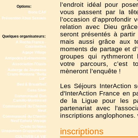
l’endroit idéal pour pose
Options:
vous passent par la têt
Bons CAF
l’occasion d’approfondir 
Prévention Abus Sexuels
relation avec Dieu grâ
seront présentés à partir
Quelques organisateurs:
mais aussi grâce aux 
A Rocha France -
Courmettes
moments de partage et d’é
Agape Village
groupes qui rythmeront 
Antipodes-Evénements
votre parcours, c’est
Association l'Oasis
mèneront l’enquête !
Auberge de Jeunesse
Crans-Montana "Bella
Lui"
Bed & Breakfast
Les Séjours InterAction s
Casa Siloe
d'InterAction France en p
Communauté Don
de la Ligue pour les pa
Camillo-Montmirail
Communauté du Chemin
partenariat avec l'assoc
Neuf
inscriptions anglophones.
Communauté du Chemin
Neuf Ephata Voyage
Credo Schloss
inscriptions
Unspunnen Gruppenhaus
CULTIVER LA VIE