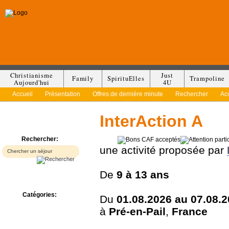
Christianisme
Just
Family
SpirituElles
Trampoline
Aujourd'hui
4U
Accueil
Présentation
Offres de dernière minute
Rechercher
Ac
InterAction A
Rechercher:
une activité proposée par
De
9 à
13 ans
Catégories:
Du
01.08.2026 au 07.08.
Bed & Breakfast
à
Pré-en-Pail
,
France
Camp/Colonie
Camping