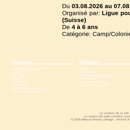
Du
03.08.2026 au 07.08
Organisé par:
Ligue pou
(Suisse)
De
4 à
6 ans
Catégorie: Camp/Coloni
MAGAZINES
RUBRIQUES
Christianisme Aujourd'hui
Accueil
Family
Présentation
SpirituElles
Offres de dernière minute
Just 4U
Rechercher
Trampoline
Accès organisateurs
Family-FIPS
Commander un numéro
Quart d'heure pour l'essentiel
Vacances Chrétiennes
Le contenu de ce site
Le respect de cette condition cont
© 2026 Alliance Presse | Design :
IneXoS