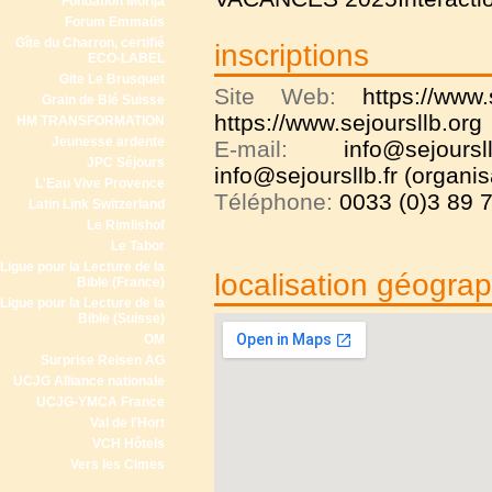
Fondation Morija
Forum Emmaüs
Gîte du Charron, certifié
inscriptions
ECO-LABEL
Gite Le Brusquet
Site Web:
https://www.
Grain de Blé Suisse
https://www.sejoursllb.org
HM TRANSFORMATION
Jeunesse ardente
E-mail:
info@sejours
JPC Séjours
info@sejoursllb.fr (organis
L'Eau Vive Provence
Téléphone:
0033 (0)3 89 7
Latin Link Switzerland
Le Rimlishof
Le Tabor
Ligue pour la Lecture de la
localisation géogra
Bible (France)
Ligue pour la Lecture de la
Bible (Suisse)
OM
Surprise Reisen AG
UCJG Alliance nationale
UCJG-YMCA France
Val de l'Hort
VCH Hôtels
Vers les Cimes