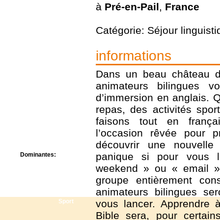
Centre de camps
à
Pré-en-Pail
,
France
Formation
Hôtel
Catégorie: Séjour linguist
Location
Mission
Musée
informations
Randonnée
Rencontres
Dans un beau château d
Retraite spirituelle
animateurs bilingues v
Séjour linguistique
d’immersion en anglais. Q
Séjour solo
Séminaires
repas, des activités spor
Voyage
faisons tout en frança
Week-end
l’occasion rêvée pour p
découvrir une nouvelle
panique si pour vous 
Dominantes:
Arts
weekend » ou « email » 
Foi/Spiritualité
groupe entièrement cons
Nature
animateurs bilingues se
Scoutisme
Sport
vous lancer. Apprendre à
Bible sera, pour certain