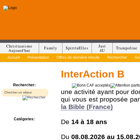
Christianisme
Just
Family
SpirituElles
Trampoline
Aujourd'hui
4U
Accueil
Présentation
Offres de dernière minute
Rechercher
Ac
InterAction B
Rechercher:
une activité ayant pour d
qui vous est proposée pa
la Bible (France)
Catégories:
De
14 à
18 ans
Bed & Breakfast
Camp/Colonie
Du
08.08.2026 au 15.08.
Camping