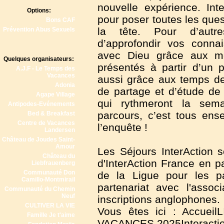
nouvelle expérience. Inte
Options:
pour poser toutes les que
Bons CAF
la tête. Pour d’autr
Prévention Abus Sexuels
d’approfondir vos connai
avec Dieu grâce aux m
Quelques organisateurs:
présentés à partir d’un 
A.J.F - Le Temps des
Vacances
aussi grâce aux temps d
Adonia
de partage et d’étude de 
Agape Village
qui rythmeront la sema
Antipodes-Evénements
parcours, c’est tous en
Bed & Breakfast
Centre de Vacances
l’enquête !
Landersen
Château de Joudes Saint-
Amour
Les Séjours InterAction s
Château du
d'InterAction France en p
Liebfrauenberg
Communauté Don
de la Ligue pour les pa
Camillo-Montmirail
partenariat avec l'assoc
Communauté du Chemin
Neuf
inscriptions anglophones.
CULTIVER LA VIE
Vous êtes ici : Accue
Famille Je t'aime
VACANCES 2025Interacti