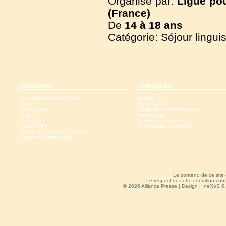
Organisé par:
Ligue pou
(France)
De
14 à
18 ans
Catégorie: Séjour lingui
MAGAZINES
RUBRIQUES
Christianisme Aujourd'hui
Accueil
Family
Présentation
SpirituElles
Offres de dernière minute
Just 4U
Rechercher
Trampoline
Accès organisateurs
Family-FIPS
Commander un numéro
Quart d'heure pour l'essentiel
Vacances Chrétiennes
Le contenu de ce site
Le respect de cette condition cont
© 2026 Alliance Presse | Design :
IneXoS