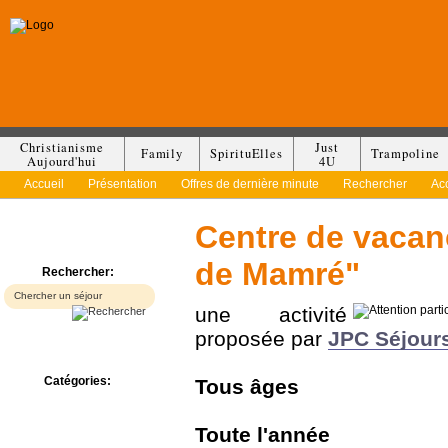
Christianisme
Just
Family
SpirituElles
Trampoline
Aujourd'hui
4U
Accueil
Présentation
Offres de dernière minute
Rechercher
Ac
Centre de vaca
de Mamré"
Rechercher:
une activité
proposée par
JPC Séjour
Catégories:
Tous
âges
Bed & Breakfast
Camp/Colonie
Toute l'année
Camping