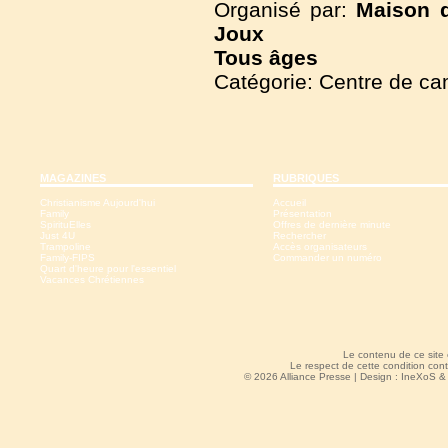
Organisé par:
Maison d
Joux
Tous
âges
Catégorie: Centre de c
MAGAZINES
RUBRIQUES
Christianisme Aujourd'hui
Accueil
Family
Présentation
SpirituElles
Offres de dernière minute
Just 4U
Rechercher
Trampoline
Accès organisateurs
Family-FIPS
Commander un numéro
Quart d'heure pour l'essentiel
Vacances Chrétiennes
Le contenu de ce site
Le respect de cette condition cont
© 2026 Alliance Presse | Design :
IneXoS