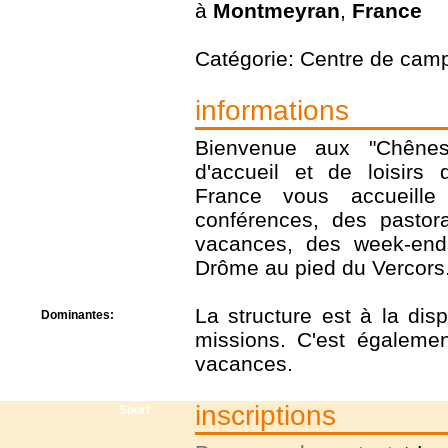
à
Montmeyran
,
France
Centre de camps
Formation
Hôtel
Catégorie: Centre de cam
Location
Mission
informations
Musée
Randonnée
Rencontres
Bienvenue aux "Chêne
Retraite spirituelle
d'accueil et de loisirs
Séjour linguistique
France vous accueill
Séjour solo
conférences, des pastor
Séminaires
Voyage
vacances, des week-ends
Week-end
Drôme au pied du Vercors
La structure est à la dis
Dominantes:
Arts
missions. C'est égaleme
Foi/Spiritualité
vacances.
Nature
Scoutisme
inscriptions
Sport