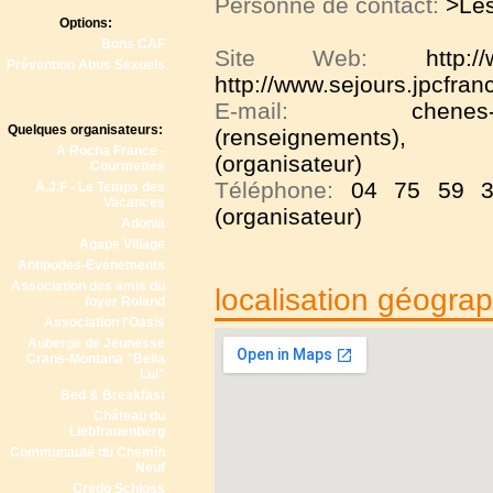
Personne de contact:
>Le
Options:
Bons CAF
Site Web:
http:
Prévention Abus Sexuels
http://www.sejours.jpcfra
E-mail:
chenes
Quelques organisateurs:
(renseignements), s
A Rocha France -
(organisateur)
Courmettes
Téléphone:
04 75 59 3
A.J.F - Le Temps des
Vacances
(organisateur)
Adonia
Agape Village
Antipodes-Evénements
Association des amis du
localisation géogra
foyer Roland
Association l'Oasis
Auberge de Jeunesse
Crans-Montana "Bella
Lui"
Bed & Breakfast
Château du
Liebfrauenberg
Communauté du Chemin
Neuf
Credo Schloss