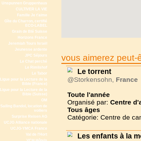
Unspunnen Gruppenhaus
CULTIVER LA VIE
Famille Je t'aime
Gîte du Charron, certifié
ECO-LABEL
Grain de Blé Suisse
Horizons France
Jeremiah Tours Israël
Jeunesse ardente
vous aimerez peut-êt
JPC Séjours
Le Chat perché
Le Rimlishof
Le torrent
Le Tabor
@Storkensohn,
France
Ligue pour la Lecture de la
Bible (France)
Ligue pour la Lecture de la
Toute l'année
Bible (Suisse)
OM
Organisé par:
Centre d'
Sailing Bandol, location de
Tous
âges
voiliers
Catégorie: Centre de c
Surprise Reisen AG
UCJG Alliance nationale
UCJG-YMCA France
Les enfants à la 
Val de l'Hort
VCH Hôtels