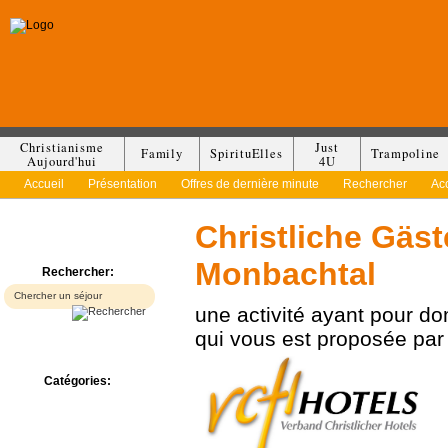
Christianisme
Just
Family
SpirituElles
Trampoline
Aujourd'hui
4U
Accueil
Présentation
Offres de dernière minute
Rechercher
Ac
Christliche Gäs
Monbachtal
Rechercher:
une activité ayant pour d
qui vous est proposée pa
Catégories:
Bed & Breakfast
Camp/Colonie
Camping