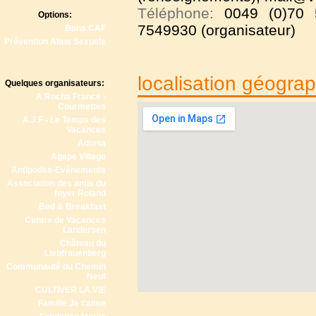
Téléphone:
0049 (0)70 
Options:
7549930 (organisateur)
Bons CAF
Prévention Abus Sexuels
localisation géogra
Quelques organisateurs:
A Rocha France -
Courmettes
A.J.F - Le Temps des
Vacances
Adonia
Agape Village
Antipodes-Evénements
Association des amis du
foyer Roland
Bed & Breakfast
Centre de Vacances
Landersen
Château du
Liebfrauenberg
Communauté du Chemin
Neuf
CULTIVER LA VIE
Famille Je t'aime