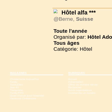
Hôtel alfa ***
@Berne,
Suisse
Toute l'année
Organisé par:
Hôtel Ado
Tous
âges
Catégorie: Hôtel
MAGAZINES
RUBRIQUES
Christianisme Aujourd'hui
Accueil
Family
Présentation
SpirituElles
Offres de dernière minute
Just 4U
Rechercher
Trampoline
Accès organisateurs
Family-FIPS
Commander un numéro
Quart d'heure pour l'essentiel
Vacances Chrétiennes