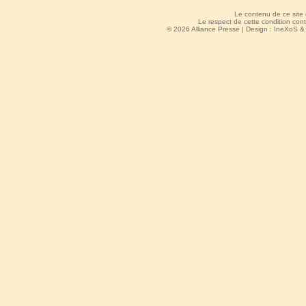
Le contenu de ce site
Le respect de cette condition cont
© 2026 Alliance Presse | Design :
IneXoS