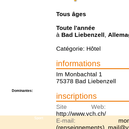
Centre de camps
Formation
Tous
âges
Hôtel
Location
Mission
Toute l'année
Musée
à
Bad Liebenzell
,
Allema
Randonnée
Rencontres
Retraite spirituelle
Catégorie: Hôtel
Séjour linguistique
Séjour solo
informations
Séminaires
Voyage
Im Monbachtal 1
Week-end
75378 Bad Liebenzell
Dominantes:
inscriptions
Arts
Foi/Spiritualité
Site Web
Nature
http://www.vch.ch/
Scoutisme
Sport
E-mail:
mon
(renseignements), mail@vc