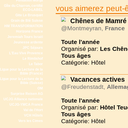
Fondation Morija
Gîte du Charron, certifié
vous aimerez peut-êt
ECO-LABEL
Gite Le Brusquet
Chênes de Mamré
Grain de Blé Suisse
HM TRANSFORMATION
@Montmeyran,
France
Horizons France
Jeremiah Tours Israël
Toute l'année
Jeunesse ardente
Organisé par:
Les Chên
JPC Séjours
L'Eau Vive Provence
Tous
âges
Le Rimlishof
Catégorie: Hôtel
Le Tabor
Ligue pour la Lecture de la
Bible (France)
Vacances actives
Ligue pour la Lecture de la
Bible (Suisse)
@Freudenstadt,
Allema
OM
Surprise Reisen AG
UCJG Alliance nationale
Toute l'année
UCJG-YMCA France
Organisé par:
Hôtel Teu
Val de l'Hort
Tous
âges
VCH Hôtels
Catégorie: Hôtel
Vers les Cimes