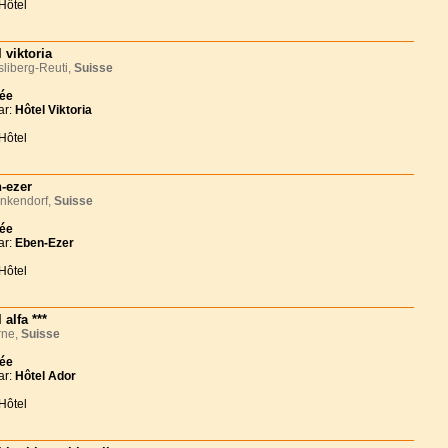
Hôtel
 viktoria
liberg-Reuti,
Suisse
née
ar:
Hôtel Viktoria
Hôtel
-ezer
nkendorf,
Suisse
née
ar:
Eben-Ezer
Hôtel
 alfa ***
ne,
Suisse
née
ar:
Hôtel Ador
Hôtel