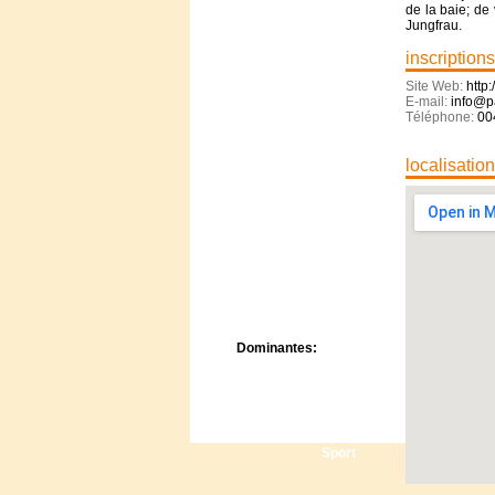
Centre de camps
de la baie; de 
Jungfrau.
Formation
Hôtel
inscriptions
Location
Site Web:
http
Mission
E-mail:
info@pa
Musée
Téléphone:
00
Randonnée
Rencontres
localisatio
Retraite spirituelle
Séjour linguistique
Séjour solo
Séminaires
Voyage
Week-end
Dominantes:
Arts
Foi/Spiritualité
Nature
Scoutisme
Sport