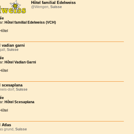
Hôtel familial Edelweiss
@Wengen,
Suisse
née
ar:
Hôtel familial Edelweiss (VCH)
Hôtel
l vadian garni
all,
Suisse
née
ar:
Hôtel Vadian Garni
Hôtel
l scesaplana
wis-dorf,
Suisse
née
ar:
Hôtel Scesaplana
Hôtel
l Atlas
s grund,
Suisse