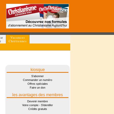
ce
Vacances
e
Chrétiennes
kiosque
S'abonner
Commander un numéro
Offres spéciales
Faire un don
les avantages des membres
Devenir membre
Votre compte - S'identifer
Crédits gratuits