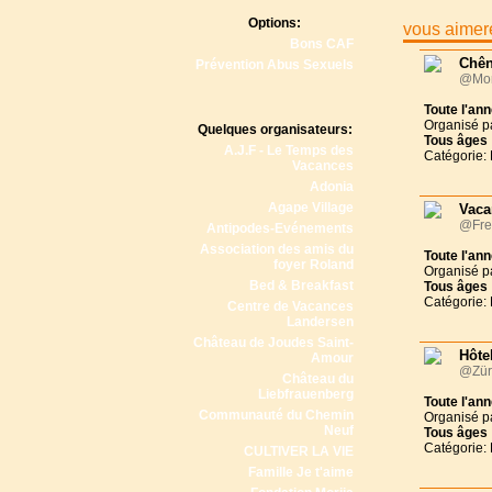
Options:
vous aimere
Bons CAF
Chên
Prévention Abus Sexuels
@Mon
Toute l'an
Organisé p
Quelques organisateurs:
Tous
âges
A.J.F - Le Temps des
Catégorie: 
Vacances
Adonia
Agape Village
Vaca
@Fre
Antipodes-Evénements
Association des amis du
Toute l'an
foyer Roland
Organisé p
Bed & Breakfast
Tous
âges
Catégorie: 
Centre de Vacances
Landersen
Château de Joudes Saint-
Hôtel
Amour
@Zür
Château du
Liebfrauenberg
Toute l'an
Communauté du Chemin
Organisé p
Neuf
Tous
âges
Catégorie: 
CULTIVER LA VIE
Famille Je t'aime