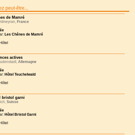
z peut-être...
es de Mamré
tmeyran,
France
née
ar:
Les Chênes de Mamré
Hôtel
nces actives
udenstadt,
Allemagne
née
ar:
Hôtel Teuchelwald
Hôtel
 bristol garni
ich,
Suisse
née
ar:
Hôtel Bristol Garni
Hôtel