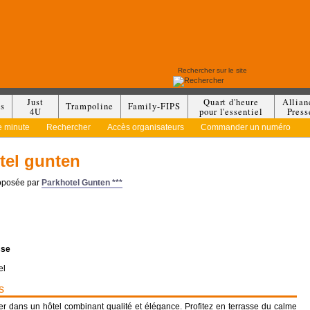
Just
Quart d'heure
Allian
es
Trampoline
Family-FIPS
4U
pour l'essentiel
Press
e minute
Rechercher
Accès organisateurs
Commander un numéro
tel gunten
roposée par
Parkhotel Gunten ***
sse
el
s
r dans un hôtel combinant qualité et élégance. Profitez en terrasse du calme