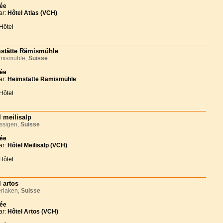
née
ar:
Hôtel Atlas (VCH)
Hôtel
stätte Rämismühle
ismühle,
Suisse
née
ar:
Heimstätte Rämismühle
Hôtel
l meilisalp
ssigen,
Suisse
née
ar:
Hôtel Meilisalp (VCH)
Hôtel
l artos
rlaken,
Suisse
née
ar:
Hôtel Artos (VCH)