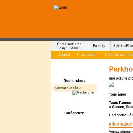
Christianisme
Family
SpirituEll
Aujourd'hui
Accueil
Présentation
Offres de dernièr
Parkho
une activité p
Rechercher:
Tous
âges
Toute l'année
à
Gunten
,
Sui
Catégories:
Catégorie: Hôt
Bed & Breakfast
information
Camp/Colonie
Camping
Venez séjourne