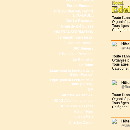
Fondation Morija
Forum Emmaüs
Gîte du Charron, certifié
ECO-LABEL
Toute l'an
Gite Le Brusquet
Organisé p
Tous
âges
Grain de Blé Suisse
Catégorie: 
HM TRANSFORMATION
Jeremiah Tours Israël
Jeunesse ardente
Hôte
@St-g
JPC Séjours
L'Eau Vive Provence
Toute l'an
Le Rimlishof
Organisé p
Tous
âges
Le Tabor
Catégorie: 
Ligue pour la Lecture de la
Bible (France)
Ligue pour la Lecture de la
Hôte
Bible (Suisse)
@See
OM
Toute l'an
Surprise Reisen AG
Organisé p
UCJG Alliance nationale
Tous
âges
UCJG-YMCA France
Catégorie: 
Val de l'Hort
VCH Hôtels
Hôte
Vers les Cimes
@Saa