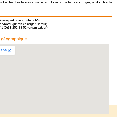
votre chambre laissez votre regard flotter sur le lac, vers l’Eiger, le Mönch et la
://www.parkhotel-gunten.ch/fr/
rkhotel-gunten.ch (organisateur)
41 (0)33 252 88 52 (organisateur)
n géographique