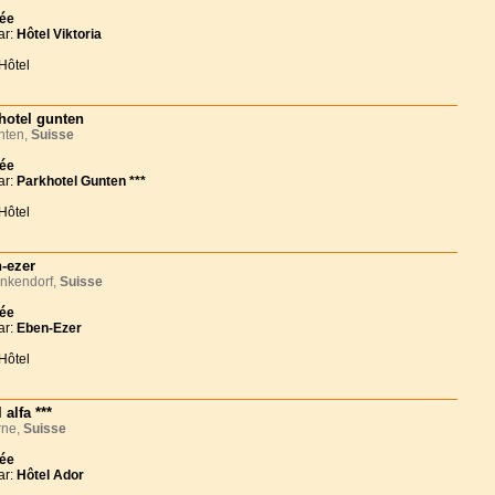
née
ar:
Hôtel Viktoria
Hôtel
hotel gunten
ten,
Suisse
née
ar:
Parkhotel Gunten ***
Hôtel
-ezer
nkendorf,
Suisse
née
ar:
Eben-Ezer
Hôtel
 alfa ***
ne,
Suisse
née
ar:
Hôtel Ador