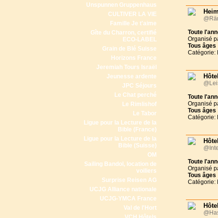
Unspunnen Gruppenhaus
Heim
CULTIVER LA VIE
@Räm
Famille Je t'aime
Toute l'an
Gîte du Charron, certifié
Organisé p
ECO-LABEL
Tous
âges
Grain de Blé Suisse
Catégorie: 
Horizons France
Jeremiah Tours Israël
Hôte
Jeunesse ardente
@Lei
JPC Séjours
Le Chat perché
Toute l'an
Organisé p
Le Rimlishof
Tous
âges
Le Tabor
Catégorie: 
Ligue pour la Lecture de la
Bible (France)
Ligue pour la Lecture de la
Hôte
Bible (Suisse)
@Inte
OM
Toute l'an
Sailing Bandol, location de
Organisé p
voiliers
Tous
âges
Surprise Reisen AG
Catégorie: 
UCJG Alliance nationale
UCJG-YMCA France
Hôtel
Val de l'Hort
@Has
VCH Hôtels