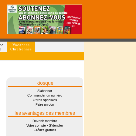
ce
Vacances
e
Chrétiennes
kiosque
S'abonner
Commander un numéro
Offres spéciales
Faire un don
les avantages des membres
Devenir membre
Votre compte - S'identifer
Crédits gratuits