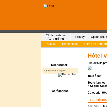
Christianisme
Family
SpirituEll
Aujourd'hui
Accueil
Présentation
Offres de dernièr
Hôtel 
une activité p
Rechercher:
Tous
âges
Toute l'année
à
St-gall
,
Suis
Catégories:
Catégorie: Hôt
Bed & Breakfast
inscriptions
Camp/Colonie
Camping
Site Web:
http