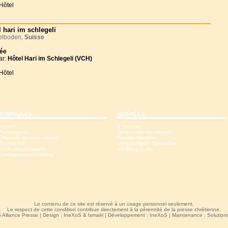
Hôtel
l hari im schlegeli
lboden,
Suisse
née
ar:
Hôtel Hari im Schlegeli (VCH)
Hôtel
RUBRIQUES
SERVICES
Accueil
S'abonner
Présentation
Commander un numéro
Offres de dernière minute
Devenir membre
Rechercher
Votre compte - S'identifer
Accès organisateurs
Crédits gratuits
Commander un numéro
Le contenu de ce site est réservé à un usage personnel seulement.
Le respect de cette condition contribue directement à la pérennité de la presse chrétienne.
 Alliance Presse | Design :
IneXoS
&
Ismaël
| Développement :
IneXoS
| Maintenance :
Solutio