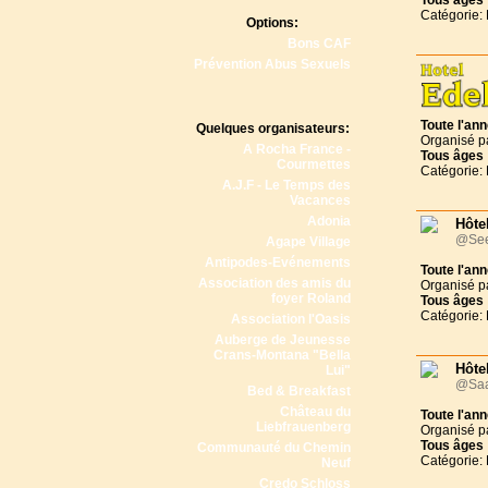
Tous
âges
Catégorie: 
Options:
Bons CAF
Prévention Abus Sexuels
Toute l'an
Quelques organisateurs:
Organisé p
A Rocha France -
Tous
âges
Courmettes
Catégorie: 
A.J.F - Le Temps des
Vacances
Adonia
Hôte
@See
Agape Village
Antipodes-Evénements
Toute l'an
Association des amis du
Organisé p
foyer Roland
Tous
âges
Catégorie: 
Association l'Oasis
Auberge de Jeunesse
Crans-Montana "Bella
Hôte
Lui"
@Saa
Bed & Breakfast
Château du
Toute l'an
Liebfrauenberg
Organisé p
Tous
âges
Communauté du Chemin
Catégorie: 
Neuf
Credo Schloss