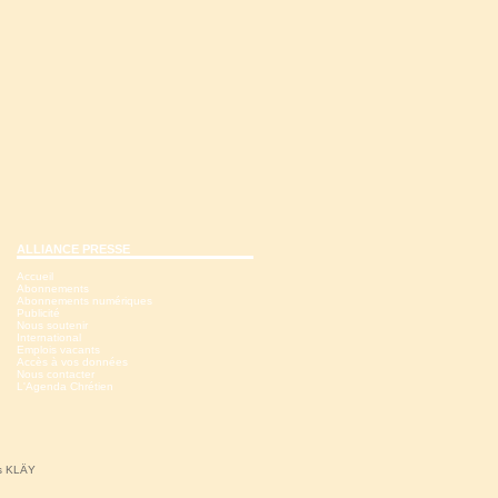
ALLIANCE PRESSE
Accueil
Abonnements
Abonnements numériques
Publicité
Nous soutenir
International
Emplois vacants
Accès à vos données
Nous contacter
L'Agenda Chrétien
ns KLÄY