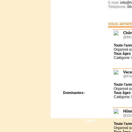
Centre de camps
E-mail:
info@h
Téléphone:
00
Formation
Hôtel
Location
vous aimere
Mission
Musée
Chên
Randonnée
@Mon
Rencontres
Toute l'an
Retraite spirituelle
Organisé p
Séjour linguistique
Tous
âges
Catégorie: 
Séjour solo
Séminaires
Voyage
Vaca
Week-end
@Fre
Toute l'an
Organisé p
Dominantes:
Tous
âges
Catégorie: 
Arts
Foi/Spiritualité
Nature
Hôtel
Scoutisme
@Zür
Sport
Toute l'an
Organisé p