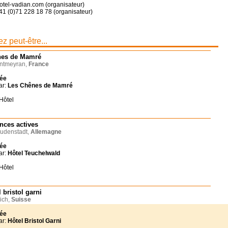
otel-vadian.com (organisateur)
41 (0)71 228 18 78 (organisateur)
z peut-être...
es de Mamré
tmeyran,
France
née
ar:
Les Chênes de Mamré
Hôtel
nces actives
udenstadt,
Allemagne
née
ar:
Hôtel Teuchelwald
Hôtel
 bristol garni
ich,
Suisse
née
ar:
Hôtel Bristol Garni