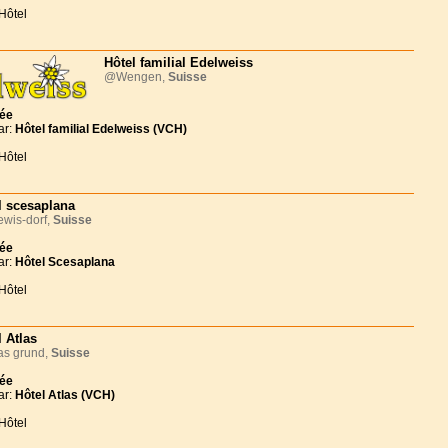
Hôtel
Hôtel familial Edelweiss
@Wengen,
Suisse
née
ar:
Hôtel familial Edelweiss (VCH)
Hôtel
l scesaplana
wis-dorf,
Suisse
née
ar:
Hôtel Scesaplana
Hôtel
l Atlas
s grund,
Suisse
née
ar:
Hôtel Atlas (VCH)
Hôtel