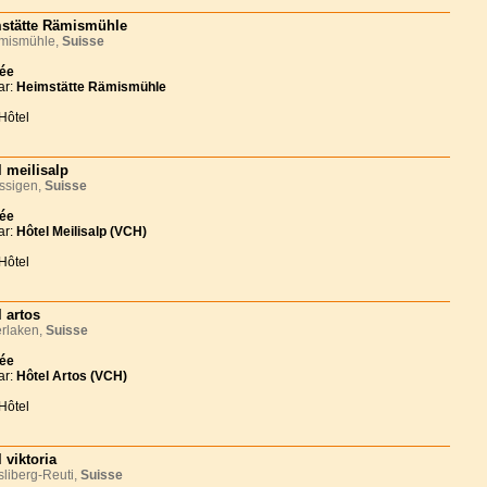
stätte Rämismühle
ismühle,
Suisse
née
ar:
Heimstätte Rämismühle
Hôtel
l meilisalp
ssigen,
Suisse
née
ar:
Hôtel Meilisalp (VCH)
Hôtel
l artos
rlaken,
Suisse
née
ar:
Hôtel Artos (VCH)
Hôtel
 viktoria
liberg-Reuti,
Suisse