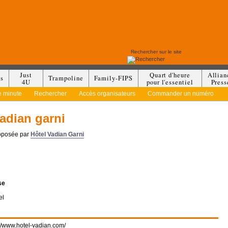
Just
Quart d'heure
Allian
es
Trampoline
Family-FIPS
4U
pour l'essentiel
Press
e minute
Rechercher
Accès organisateurs
Commander un numéro
vadian garni
roposée par
Hôtel Vadian Garni
se
el
://www.hotel-vadian.com/