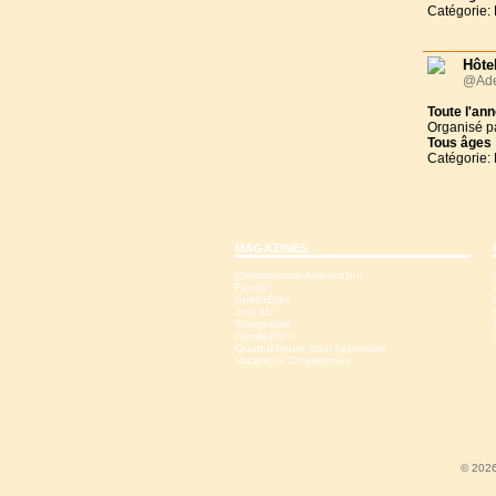
Catégorie: 
Hôte
@Ade
Toute l'an
Organisé p
Tous
âges
Catégorie: 
MAGAZINES
Christianisme Aujourd'hui
Family
SpirituElles
Just 4U
Trampoline
Family-FIPS
Quart d'heure pour l'essentiel
Vacances Chrétiennes
© 2026