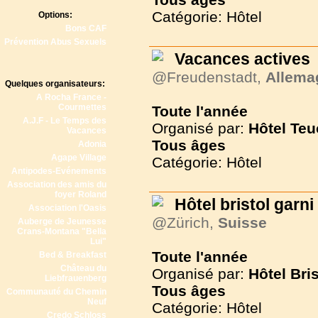
Catégorie: Hôtel
Options:
Bons CAF
Prévention Abus Sexuels
Vacances actives
@Freudenstadt,
Allema
Quelques organisateurs:
A Rocha France -
Courmettes
Toute l'année
A.J.F - Le Temps des
Organisé par:
Hôtel Teu
Vacances
Tous
âges
Adonia
Agape Village
Catégorie: Hôtel
Antipodes-Evénements
Association des amis du
foyer Roland
Hôtel bristol garni
Association l'Oasis
@Zürich,
Suisse
Auberge de Jeunesse
Crans-Montana "Bella
Lui"
Toute l'année
Bed & Breakfast
Château du
Organisé par:
Hôtel Bri
Liebfrauenberg
Tous
âges
Communauté du Chemin
Neuf
Catégorie: Hôtel
Credo Schloss