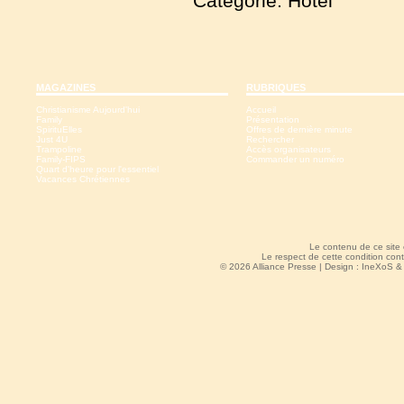
Catégorie: Hôtel
MAGAZINES
RUBRIQUES
Christianisme Aujourd'hui
Accueil
Family
Présentation
SpirituElles
Offres de dernière minute
Just 4U
Rechercher
Trampoline
Accès organisateurs
Family-FIPS
Commander un numéro
Quart d'heure pour l'essentiel
Vacances Chrétiennes
Le contenu de ce site
Le respect de cette condition cont
© 2026 Alliance Presse | Design :
IneXoS