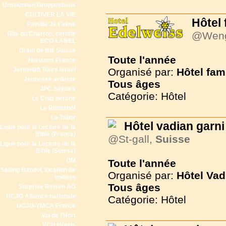
Unspunnen Gruppenhaus
CULTIVER LA VIE
Hôtel 
Famille Je t'aime
@Wen
Gîte du Charron, certifié
ECO-LABEL
Grain de Blé Suisse
Toute l'année
Horizons France
Jeremiah Tours Israël
Organisé par:
Hôtel fam
Jeunesse ardente
Tous
âges
JPC Séjours
Catégorie: Hôtel
Le Chat perché
Le Rimlishof
Le Tabor
Hôtel vadian garni
Ligue pour la Lecture de la
Bible (France)
@St-gall,
Suisse
Ligue pour la Lecture de la
Bible (Suisse)
OM
Toute l'année
Sailing Bandol, location de
Organisé par:
Hôtel Vad
voiliers
Tous
âges
Surprise Reisen AG
UCJG Alliance nationale
Catégorie: Hôtel
UCJG-YMCA France
Val de l'Hort
VCH Hôtels