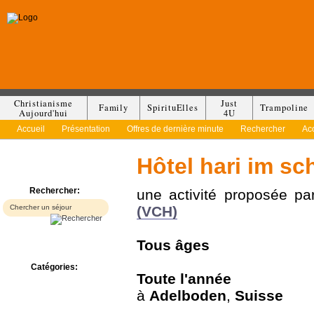
Christianisme
Just
Family
SpirituElles
Trampoline
Aujourd'hui
4U
Accueil
Présentation
Offres de dernière minute
Rechercher
Ac
Hôtel hari im sc
Rechercher:
une activité proposée p
(VCH)
Tous
âges
Catégories:
Toute l'année
Bed & Breakfast
à
Adelboden
,
Suisse
Camp/Colonie
Camping