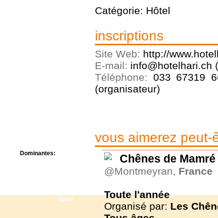
Centre de camps
Catégorie: Hôtel
Formation
Hôtel
inscriptions
Location
Mission
Musée
Site Web:
http://www.hotelh
Randonnée
E-mail:
info@hotelhari.ch 
Rencontres
Téléphone:
033 67319 6
Retraite spirituelle
(organisateur)
Séjour linguistique
Séjour solo
Séminaires
Voyage
Week-end
vous aimerez peut-êt
Dominantes:
Chênes de Mamré
Arts
@Montmeyran,
France
Foi/Spiritualité
Nature
Scoutisme
Toute l'année
Sport
Organisé par:
Les Chên
Tous
âges