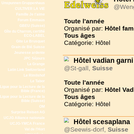
Unspunnen Gruppenhaus
@Wen
CULTIVER LA VIE
Famille Je t'aime
Toute l'année
Forum Emmaüs
GBEU (Suisse)
Organisé par:
Hôtel fam
Gîte du Charron, certifié
Tous
âges
ECO-LABEL
Gite Le Brusquet
Catégorie: Hôtel
Grain de Blé Suisse
Jeunesse ardente
JPC Séjours
Hôtel vadian garni
La Grange
@St-gall,
Suisse
Latin Link Switzerland
Le Rimlishof
Le Tabor
Toute l'année
Ligue pour la Lecture de la
Organisé par:
Hôtel Vad
Bible (France)
Tous
âges
Ligue pour la Lecture de la
Bible (Suisse)
Catégorie: Hôtel
OM
Surprise Reisen AG
UCJG Alliance nationale
Hôtel scesaplana
UCJG-YMCA France
@Seewis-dorf,
Suisse
Val de l'Hort