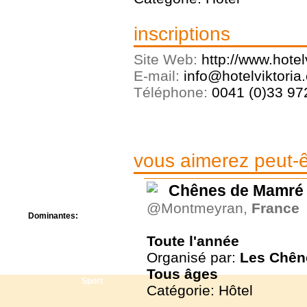
Centre de camps
Formation
inscriptions
Hôtel
Location
Site Web:
http://www.hotel
Mission
Musée
E-mail:
info@hotelviktoria.
Randonnée
Téléphone:
0041 (0)33 972
Rencontres
Retraite spirituelle
Séjour linguistique
Séjour solo
Séminaires
vous aimerez peut-êt
Voyage
Week-end
Chênes de Mamré
@Montmeyran,
France
Dominantes:
Arts
Toute l'année
Foi/Spiritualité
Organisé par:
Les Chên
Nature
Scoutisme
Tous
âges
Sport
Catégorie: Hôtel