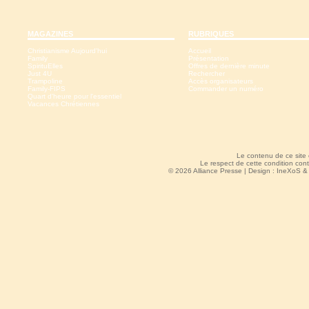
MAGAZINES
RUBRIQUES
Christianisme Aujourd'hui
Accueil
Family
Présentation
SpirituElles
Offres de dernière minute
Just 4U
Rechercher
Trampoline
Accès organisateurs
Family-FIPS
Commander un numéro
Quart d'heure pour l'essentiel
Vacances Chrétiennes
Le contenu de ce site
Le respect de cette condition cont
© 2026 Alliance Presse | Design :
IneXoS