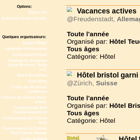
Options:
Vacances actives
Bons CAF
@Freudenstadt,
Allema
Prévention Abus Sexuels
Toute l'année
Quelques organisateurs:
Organisé par:
Hôtel Teu
Agape Village
Tous
âges
Antipodes-Evénements
Association l'Oasis
Catégorie: Hôtel
Auberge de Jeunesse
Crans-Montana "Bella
Lui"
Hôtel bristol garni
Bed & Breakfast
Casa Siloe
@Zürich,
Suisse
Centre de Vacances
Landersen
Toute l'année
Château de Joudes Saint-
Amour
Organisé par:
Hôtel Bri
Communauté Don
Tous
âges
Camillo-Montmirail
Communauté du Chemin
Catégorie: Hôtel
Neuf
Communauté du Chemin
Neuf Ephata Voyage
Hôtel 
Credo Schloss