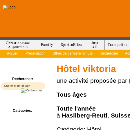
Christianisme
Just
Family
SpirituElles
Trampoline
Aujourd'hui
4U
Accueil
Présentation
Offres de dernière minute
Rechercher
Ac
Hôtel viktoria
Rechercher:
une activité proposée par
Tous
âges
Toute l'année
Catégories:
à
Hasliberg-Reuti
,
Suiss
Bed & Breakfast
Camp/Colonie
Camping
Catégorie: Hôtel