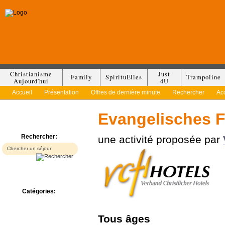
Christianisme
Just
Family
SpirituElles
Trampoline
Aujourd'hui
4U
Accueil
Présentation
Offres de dernière minute
Rechercher
Ac
Evangelisches F
Rechercher:
une activité proposée par
Catégories:
Bed & Breakfast
Camp/Colonie
Tous
âges
Camping