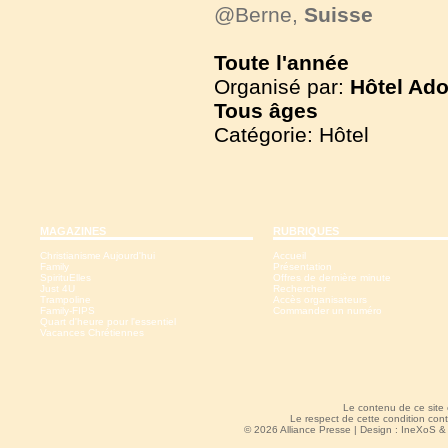
@Berne,
Suisse
Toute l'année
Organisé par:
Hôtel Ado
Tous
âges
Catégorie: Hôtel
MAGAZINES
RUBRIQUES
Christianisme Aujourd'hui
Accueil
Family
Présentation
SpirituElles
Offres de dernière minute
Just 4U
Rechercher
Trampoline
Accès organisateurs
Family-FIPS
Commander un numéro
Quart d'heure pour l'essentiel
Vacances Chrétiennes
Le contenu de ce site
Le respect de cette condition cont
© 2026 Alliance Presse | Design :
IneXoS