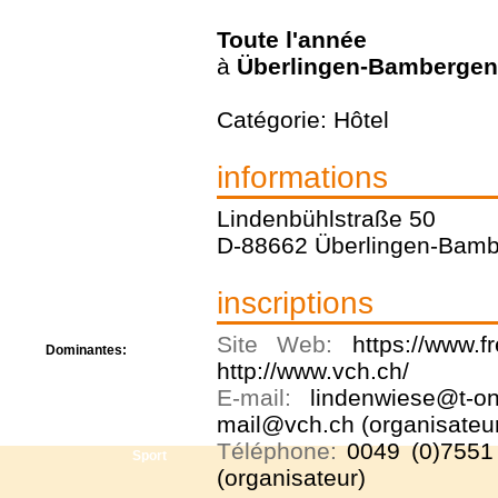
Centre de camps
Formation
Toute l'année
Hôtel
à
Überlingen-Bambergen
Location
Mission
Catégorie: Hôtel
Musée
Randonnée
Rencontres
informations
Retraite spirituelle
Séjour linguistique
Lindenbühlstraße 50
Séjour solo
D-88662 Überlingen-Bam
Séminaires
Voyage
Week-end
inscriptions
Site Web:
https://www.f
Dominantes:
http://www.vch.ch/
Arts
Foi/Spiritualité
E-mail:
lindenwiese@t-on
Nature
mail@vch.ch (organisateu
Scoutisme
Téléphone:
0049 (0)7551
Sport
(organisateur)