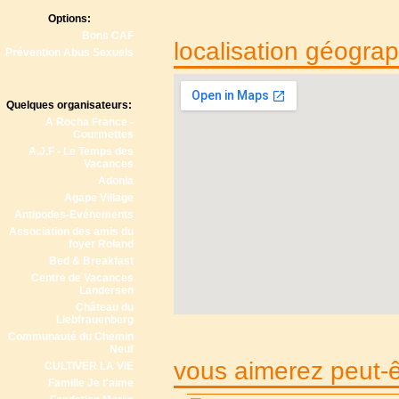
Options:
Bons CAF
localisation géogra
Prévention Abus Sexuels
Quelques organisateurs:
A Rocha France -
Courmettes
A.J.F - Le Temps des
Vacances
Adonia
Agape Village
Antipodes-Evénements
Association des amis du
foyer Roland
Bed & Breakfast
Centre de Vacances
Landersen
Château du
Liebfrauenberg
Communauté du Chemin
Neuf
vous aimerez peut-êt
CULTIVER LA VIE
Famille Je t'aime