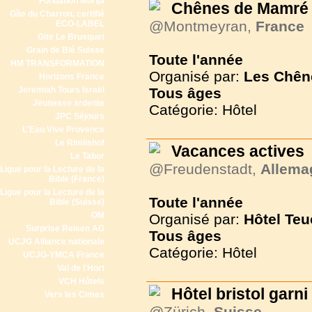
Fondation Morija
Chênes de Mamré
Gîte du Charron, certifié
@Montmeyran,
France
ECO-LABEL
Gite Le Brusquet
Grain de Blé Suisse
Toute l'année
HM TRANSFORMATION
Organisé par:
Les Chên
Horizons France
Jeremiah Tours Israël
Tous
âges
Jeunesse ardente
Catégorie: Hôtel
JPC Séjours
L'Eau Vive Provence
Le Rimlishof
Vacances actives
Le Tabor
@Freudenstadt,
Allema
Ligue pour la Lecture de la
Bible (France)
Ligue pour la Lecture de la
Toute l'année
Bible (Suisse)
OM
Organisé par:
Hôtel Teu
Surprise Reisen AG
Tous
âges
UCJG Alliance nationale
Catégorie: Hôtel
UCJG-YMCA France
Val de l'Hort
VCH Hôtels
Hôtel bristol garni
Vers les Cimes
@Zürich,
Suisse