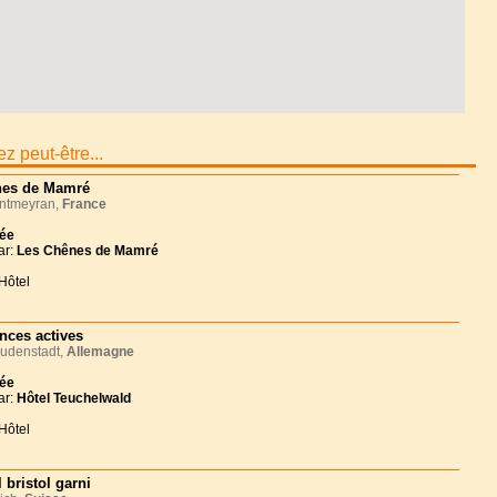
z peut-être...
es de Mamré
tmeyran,
France
née
ar:
Les Chênes de Mamré
Hôtel
nces actives
udenstadt,
Allemagne
née
ar:
Hôtel Teuchelwald
Hôtel
 bristol garni