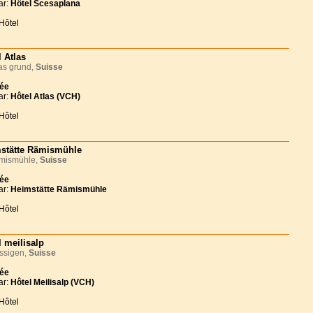
ar:
Hôtel Scesaplana
Hôtel
l Atlas
s grund,
Suisse
née
ar:
Hôtel Atlas (VCH)
Hôtel
stätte Rämismühle
ismühle,
Suisse
née
ar:
Heimstätte Rämismühle
Hôtel
l meilisalp
ssigen,
Suisse
née
ar:
Hôtel Meilisalp (VCH)
Hôtel