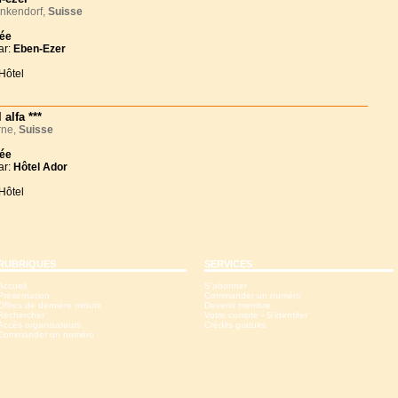
nkendorf,
Suisse
née
ar:
Eben-Ezer
Hôtel
 alfa ***
ne,
Suisse
née
ar:
Hôtel Ador
Hôtel
RUBRIQUES
SERVICES
Accueil
S'abonner
Présentation
Commander un numéro
Offres de dernière minute
Devenir membre
Rechercher
Votre compte - S'identifer
Accès organisateurs
Crédits gratuits
Commander un numéro