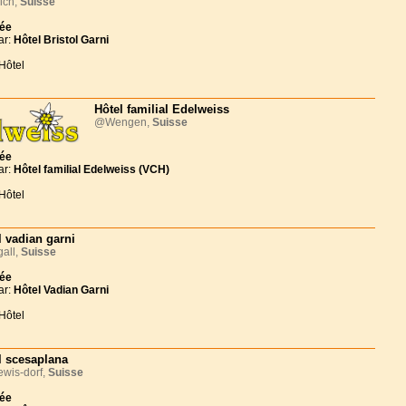
ich,
Suisse
née
ar:
Hôtel Bristol Garni
Hôtel
Hôtel familial Edelweiss
@Wengen,
Suisse
née
ar:
Hôtel familial Edelweiss (VCH)
Hôtel
l vadian garni
all,
Suisse
née
ar:
Hôtel Vadian Garni
Hôtel
l scesaplana
wis-dorf,
Suisse
née