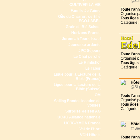
@Zür
CULTIVER LA VIE
Toute l'an
Famille Je t'aime
Organisé p
Gîte du Charron, certifié
Tous
âges
ECO-LABEL
Catégorie: 
Grain de Blé Suisse
Horizons France
Jeremiah Tours Israël
Jeunesse ardente
JPC Séjours
Toute l'an
Le Chat perché
Organisé p
Le Rimlishof
Tous
âges
Catégorie: 
Le Tabor
Ligue pour la Lecture de la
Bible (France)
Hôte
Ligue pour la Lecture de la
@St-g
Bible (Suisse)
OM
Toute l'an
Organisé p
Sailing Bandol, location de
Tous
âges
voiliers
Catégorie: 
Surprise Reisen AG
UCJG Alliance nationale
UCJG-YMCA France
Hôte
@See
Val de l'Hort
VCH Hôtels
Toute l'an