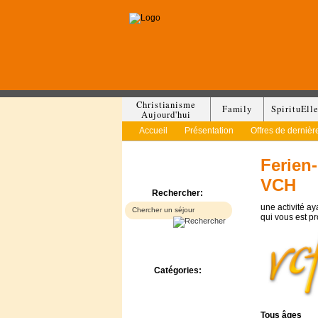
Christianisme
Family
SpirituEll
Aujourd'hui
Accueil
Présentation
Offres de dernièr
Ferien
VCH
Rechercher:
une activité a
qui vous est p
Catégories:
Bed & Breakfast
Camp/Colonie
Camping
Tous
âges