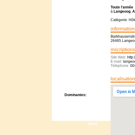
Centre de camps
Toute l'année
Formation
à
Langeoog
,
A
Hôtel
Location
Catégorie: Hôt
Mission
information
Musée
Barkhausenstr
Randonnée
26465 Langeo
Rencontres
Retraite spirituelle
inscriptions
Séjour linguistique
Site Web:
http
Séjour solo
E-mail:
langeo
Séminaires
Téléphone:
00
Voyage
Week-end
localisatio
Dominantes:
Arts
Foi/Spiritualité
Nature
Scoutisme
Sport