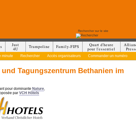
Just
Quart d'heure
Allian
es
Trampoline
Family-FIPS
4U
pour l'essentiel
Press
e minute
Rechercher
Accès organisateurs
Commander un numéro
- und Tagungszentrum Bethanien im
yant pour dominante
Nature
,
roposée par
VCH Hôtels