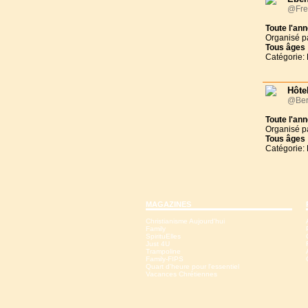
@Fre
Toute l'an
Organisé p
Tous
âges
Catégorie: 
Hôtel
@Ber
Toute l'an
Organisé p
Tous
âges
Catégorie: 
MAGAZINES
Christianisme Aujourd'hui
Family
SpirituElles
Just 4U
Trampoline
Family-FIPS
Quart d'heure pour l'essentiel
Vacances Chrétiennes