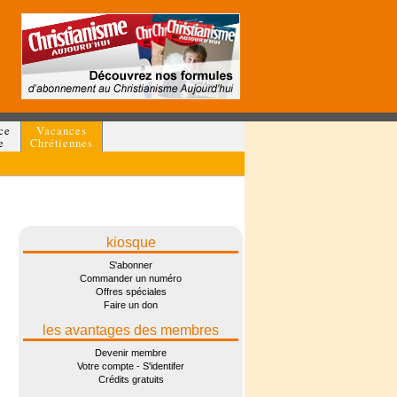
ce
Vacances
e
Chrétiennes
kiosque
S'abonner
Commander un numéro
Offres spéciales
Faire un don
les avantages des membres
Devenir membre
Votre compte - S'identifer
Crédits gratuits