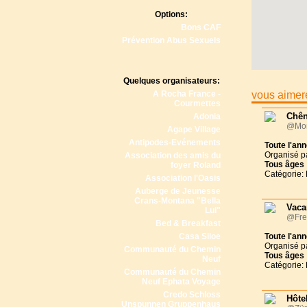
Options:
Bons CAF
Prévention Abus Sexuels
Quelques organisateurs:
A Rocha France -
vous aimere
Courmettes
Chên
Adonia
@Mon
Agape Village
Antipodes-Evénements
Toute l'an
Organisé p
Association des amis du
Tous
âges
foyer Roland
Catégorie: 
Association l'Oasis
Auberge de Jeunesse
Crans-Montana "Bella
Vaca
Lui"
@Fre
Bed & Breakfast
Casa Siloe
Toute l'an
Organisé p
Communauté du Chemin
Tous
âges
Neuf
Catégorie: 
Communauté du Chemin
Neuf Ephata Voyage
Credo Schloss
Hôtel
Unspunnen Gruppenhaus