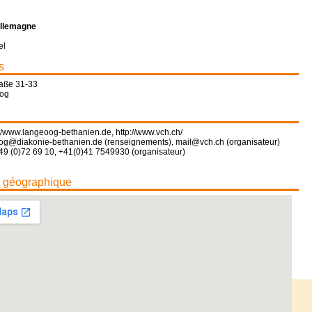
llemagne
el
s
aße 31-33
og
://www.langeoog-bethanien.de
,
http://www.vch.ch/
og@diakonie-bethanien.de (renseignements), mail@vch.ch (organisateur)
49 (0)72 69 10, +41(0)41 7549930 (organisateur)
n géographique