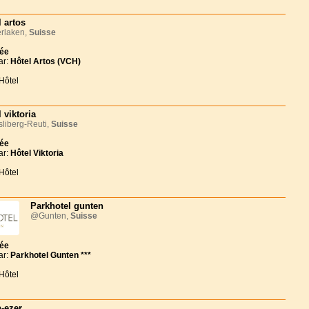
l artos
rlaken,
Suisse
née
ar:
Hôtel Artos (VCH)
Hôtel
 viktoria
liberg-Reuti,
Suisse
née
ar:
Hôtel Viktoria
Hôtel
Parkhotel gunten
@Gunten,
Suisse
née
ar:
Parkhotel Gunten ***
Hôtel
-ezer