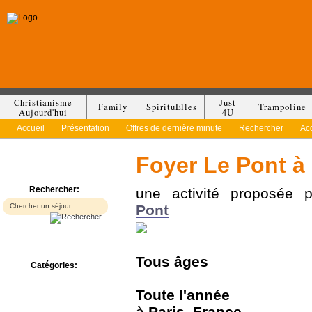
Christianisme
Just
Family
SpirituElles
Trampoline
Aujourd'hui
4U
Accueil
Présentation
Offres de dernière minute
Rechercher
Ac
Foyer Le Pont à 
Rechercher:
une activité proposée
Pont
Tous
âges
Catégories:
Bed & Breakfast
Camp/Colonie
Toute l'année
Camping
à
Paris
,
France