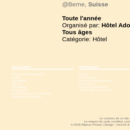
@Berne,
Suisse
Toute l'année
Organisé par:
Hôtel Ado
Tous
âges
Catégorie: Hôtel
MAGAZINES
RUBRIQUES
Christianisme Aujourd'hui
Accueil
Family
Présentation
SpirituElles
Offres de dernière minute
Just 4U
Rechercher
Trampoline
Accès organisateurs
Family-FIPS
Commander un numéro
Quart d'heure pour l'essentiel
Vacances Chrétiennes
Le contenu de ce site
Le respect de cette condition cont
© 2026 Alliance Presse | Design :
IneXoS