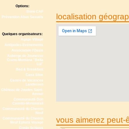
Options:
Bons CAF
localisation géogra
Prévention Abus Sexuels
Quelques organisateurs:
Agape Village
Antipodes-Evénements
Association l'Oasis
Auberge de Jeunesse
Crans-Montana "Bella
Lui"
Bed & Breakfast
Casa Siloe
Centre de Vacances
Landersen
Château de Joudes Saint-
Amour
Communauté Don
Camillo-Montmirail
Communauté du Chemin
Neuf
vous aimerez peut-êt
Communauté du Chemin
Neuf Ephata Voyage
Credo Schloss