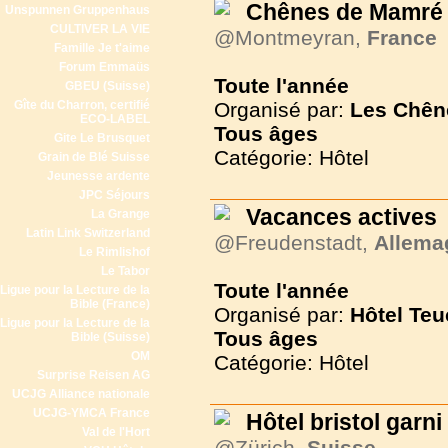
Chênes de Mamré
Unspunnen Gruppenhaus
CULTIVER LA VIE
@Montmeyran,
France
Famille Je t'aime
Forum Emmaüs
Toute l'année
GBEU (Suisse)
Gîte du Charron, certifié
Organisé par:
Les Chên
ECO-LABEL
Tous
âges
Gite Le Brusquet
Catégorie: Hôtel
Grain de Blé Suisse
Jeunesse ardente
JPC Séjours
Vacances actives
La Grange
Latin Link Switzerland
@Freudenstadt,
Allema
Le Rimlishof
Le Tabor
Toute l'année
Ligue pour la Lecture de la
Bible (France)
Organisé par:
Hôtel Teu
Ligue pour la Lecture de la
Tous
âges
Bible (Suisse)
OM
Catégorie: Hôtel
Surprise Reisen AG
UCJG Alliance nationale
UCJG-YMCA France
Hôtel bristol garni
Val de l'Hort
@Zürich,
Suisse