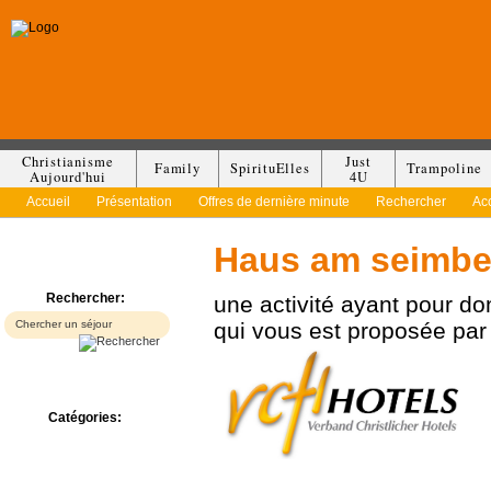
Christianisme
Just
Family
SpirituElles
Trampoline
Aujourd'hui
4U
Accueil
Présentation
Offres de dernière minute
Rechercher
Ac
Haus am seimbe
Rechercher:
une activité ayant pour d
qui vous est proposée pa
Catégories:
Bed & Breakfast
Camp/Colonie
Camping