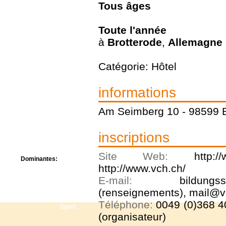
Tous
âges
Centre de camps
Formation
Hôtel
Toute l'année
Location
à
Brotterode
,
Allemagne
Mission
Musée
Randonnée
Catégorie: Hôtel
Rencontres
Retraite spirituelle
informations
Séjour linguistique
Séjour solo
Am Seimberg 10 - 98599 B
Séminaires
Voyage
Week-end
inscriptions
Site Web:
http:/
Dominantes:
http://www.vch.ch/
Arts
Foi/Spiritualité
E-mail:
bildungs
Nature
(renseignements), mail@vc
Scoutisme
Téléphone:
0049 (0)368 4
Sport
(organisateur)