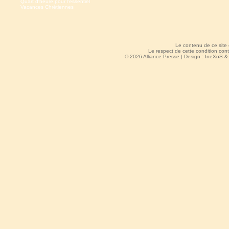
Quart d'heure pour l'essentiel
Vacances Chrétiennes
Le contenu de ce site
Le respect de cette condition cont
© 2026 Alliance Presse | Design :
IneXoS