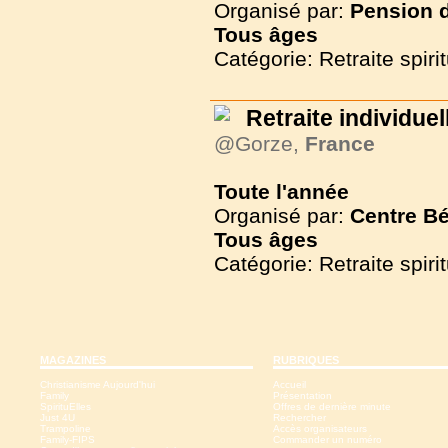
Organisé par:
Pension d
Tous
âges
Catégorie: Retraite spirit
Retraite individuel
@Gorze,
France
Toute l'année
Organisé par:
Centre Bé
Tous
âges
Catégorie: Retraite spirit
MAGAZINES
RUBRIQUES
Christianisme Aujourd'hui
Accueil
Family
Présentation
SpirituElles
Offres de dernière minute
Just 4U
Rechercher
Trampoline
Accès organisateurs
Family-FIPS
Commander un numéro