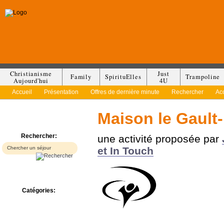
Christianisme
Just
Family
SpirituElles
Trampoline
Aujourd'hui
4U
Accueil
Présentation
Offres de dernière minute
Rechercher
Ac
Maison le Gault-
Rechercher:
une activité proposée par
et In Touch
Catégories:
Bed & Breakfast
Camp/Colonie
Camping