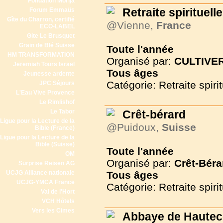
Fondation Morija
Retraite spirituelle
Forum Emmaüs
Gîte du Charron, certifié
@Vienne,
France
ECO-LABEL
Gite Le Brusquet
Grain de Blé Suisse
Toute l'année
HM TRANSFORMATION
Organisé par:
CULTIVER
Jeremiah Tours Israël
Tous
âges
Jeunesse ardente
Catégorie: Retraite spirit
JPC Séjours
L'Eau Vive Provence
Le Rimlishof
Le Tabor
Crêt-bérard
Ligue pour la Lecture de la
@Puidoux,
Suisse
Bible (France)
Ligue pour la Lecture de la
Bible (Suisse)
Toute l'année
OM
Organisé par:
Crêt-Béra
Surprise Reisen AG
UCJG Alliance nationale
Tous
âges
UCJG-YMCA France
Catégorie: Retraite spirit
Val de l'Hort
VCH Hôtels
Vers les Cimes
Abbaye de Haute