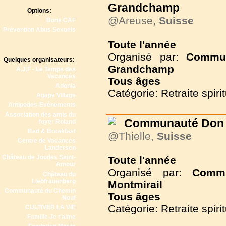
Grandchamp
Options:
@Areuse,
Suisse
Bons CAF
Prévention Abus Sexuels
Toute l'année
Organisé par:
Commun
Quelques organisateurs:
Grandchamp
A.J.F - Le Temps des
Vacances
Tous
âges
Adonia
Catégorie: Retraite spirit
Agape Village
Antipodes-Evénements
Association des amis du
Communauté Don 
foyer Roland
Bed & Breakfast
@Thielle,
Suisse
Centre de Vacances
Landersen
Château de Joudes Saint-
Toute l'année
Amour
Organisé par:
Commu
Château du
Liebfrauenberg
Montmirail
Communauté du Chemin
Tous
âges
Neuf
Catégorie: Retraite spirit
CULTIVER LA VIE
Famille Je t'aime