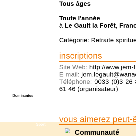
Tous
âges
Centre de camps
Formation
Hôtel
Toute l'année
Location
à
Le Gault la Forêt
,
Fran
Mission
Musée
Randonnée
Catégorie: Retraite spiritue
Rencontres
Retraite spirituelle
inscriptions
Séjour linguistique
Séjour solo
Site Web:
http://www.jem-
Séminaires
Voyage
E-mail:
jem.legault@wanad
Week-end
Téléphone:
0033 (0)3 26 
61 46 (organisateur)
Dominantes:
Arts
Foi/Spiritualité
Nature
vous aimerez peut-êt
Scoutisme
Sport
Communauté 