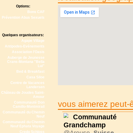
Options:
Bons CAF
Prévention Abus Sexuels
Quelques organisateurs:
Agape Village
Antipodes-Evénements
Association l'Oasis
Auberge de Jeunesse
Crans-Montana "Bella
Lui"
Bed & Breakfast
Casa Siloe
Centre de Vacances
Landersen
Château de Joudes Saint-
Amour
vous aimerez peut-êt
Communauté Don
Camillo-Montmirail
Communauté du Chemin
Communauté 
Neuf
Communauté du Chemin
Grandchamp
Neuf Ephata Voyage
@Areuse,
Suisse
Credo Schloss