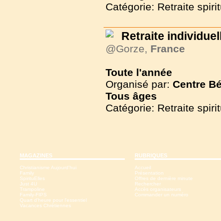
Catégorie: Retraite spirit
Retraite individuel
@Gorze,
France
Toute l'année
Organisé par:
Centre Bé
Tous
âges
Catégorie: Retraite spirit
MAGAZINES
RUBRIQUES
Christianisme Aujourd'hui
Accueil
Family
Présentation
SpirituElles
Offres de dernière minute
Just 4U
Rechercher
Trampoline
Accès organisateurs
Family-FIPS
Commander un numéro
Quart d'heure pour l'essentiel
Vacances Chrétiennes