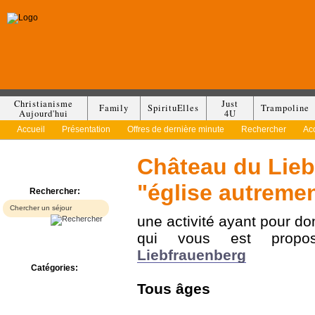
Christianisme
Just
Family
SpirituElles
Trampoline
Aujourd'hui
4U
Accueil
Présentation
Offres de dernière minute
Rechercher
Ac
Château du Lieb
"église autreme
Rechercher:
une activité ayant pour d
qui vous est prop
Liebfrauenberg
Catégories:
Bed & Breakfast
Tous
âges
Camp/Colonie
Camping