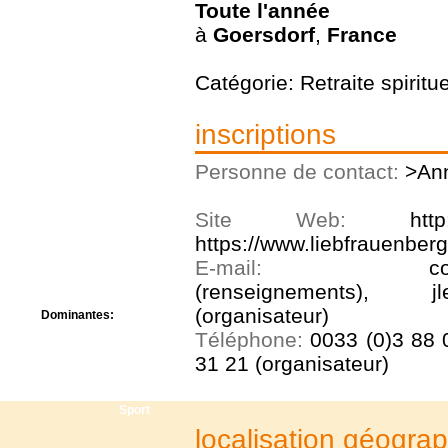
Toute l'année
Centre de camps
Formation
à
Goersdorf
,
France
Hôtel
Location
Catégorie: Retraite spiritue
Mission
Musée
Randonnée
inscriptions
Rencontres
Retraite spirituelle
Personne de contact:
>Ann
Séjour linguistique
Séjour solo
Site Web:
htt
Séminaires
Voyage
https://www.liebfrauenber
Week-end
E-mail:
c
(renseignements), jlev
(organisateur)
Dominantes:
Arts
Téléphone:
0033 (0)3 88 
Foi/Spiritualité
31 21 (organisateur)
Nature
Scoutisme
Sport
localisation géogra