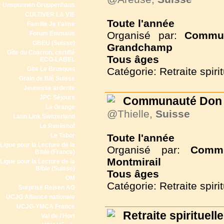
Unspunnen Gruppenhaus
CULTIVER LA VIE
Toute l'année
Famille Je t'aime
Organisé par:
Commun
Forum Emmaüs
GBEU (Suisse)
Grandchamp
Gîte du Charron, certifié
Tous
âges
ECO-LABEL
Gite Le Brusquet
Catégorie: Retraite spirit
Grain de Blé Suisse
Jeunesse ardente
JPC Séjours
Communauté Don 
La Grange
@Thielle,
Suisse
Latin Link Switzerland
Le Rimlishof
Le Tabor
Toute l'année
Ligue pour la Lecture de la
Organisé par:
Commu
Bible (France)
Montmirail
Ligue pour la Lecture de la
Bible (Suisse)
Tous
âges
OM
Catégorie: Retraite spirit
Surprise Reisen AG
UCJG Alliance nationale
UCJG-YMCA France
Retraite spirituelle
Val de l'Hort