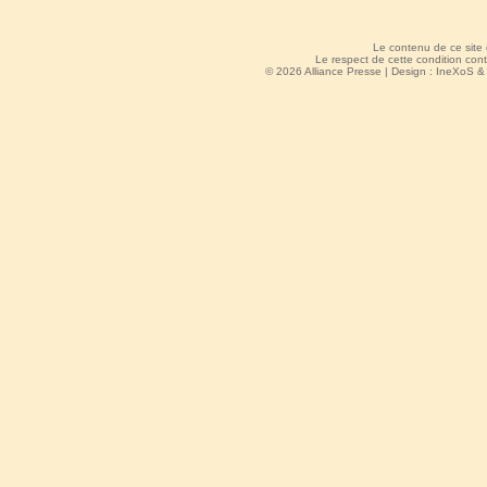
Le contenu de ce site
Le respect de cette condition cont
© 2026 Alliance Presse | Design :
IneXoS