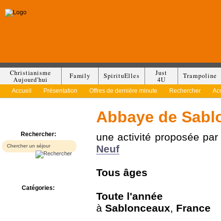
Christianisme
Just
Family
SpirituElles
Trampoline
Aujourd'hui
4U
Accueil
Présentation
Offres de dernière minute
Rechercher
Ac
Abbaye de Sabl
Rechercher:
une activité proposée pa
Neuf
Tous
âges
Catégories:
Toute l'année
Bed & Breakfast
à
Sablonceaux
,
France
Camp/Colonie
Camping