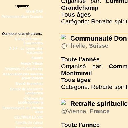
Organisé par:
Commun
Options:
Grandchamp
Bons CAF
Tous
âges
Prévention Abus Sexuels
Catégorie: Retraite spirit
Quelques organisateurs:
Communauté Don 
A Rocha France -
Courmettes
@Thielle,
Suisse
A.J.F - Le Temps des
Vacances
Adonia
Toute l'année
Agape Village
Organisé par:
Commu
Antipodes-Evénements
Montmirail
Association des amis du
foyer Roland
Tous
âges
Bed & Breakfast
Catégorie: Retraite spirit
Centre de Vacances
Landersen
Château du
Retraite spirituelle
Liebfrauenberg
Communauté du Chemin
@Vienne,
France
Neuf
CULTIVER LA VIE
Famille Je t'aime
Toute l'année