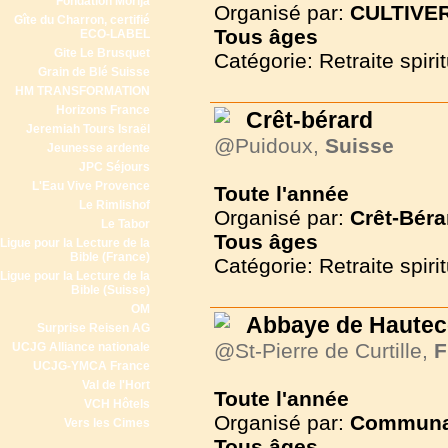
Fondation Morija
Organisé par:
CULTIVER
Gîte du Charron, certifié
Tous
âges
ECO-LABEL
Gite Le Brusquet
Catégorie: Retraite spirit
Grain de Blé Suisse
HM TRANSFORMATION
Horizons France
Crêt-bérard
Jeremiah Tours Israël
@Puidoux,
Suisse
Jeunesse ardente
JPC Séjours
L'Eau Vive Provence
Toute l'année
Le Rimlishof
Organisé par:
Crêt-Béra
Le Tabor
Tous
âges
Ligue pour la Lecture de la
Bible (France)
Catégorie: Retraite spirit
Ligue pour la Lecture de la
Bible (Suisse)
OM
Abbaye de Haute
Surprise Reisen AG
@St-Pierre de Curtille,
F
UCJG Alliance nationale
UCJG-YMCA France
Val de l'Hort
Toute l'année
VCH Hôtels
Organisé par:
Communau
Vers les Cimes
Tous
âges