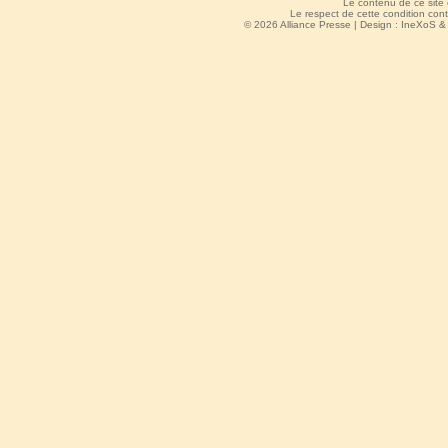
Le contenu de ce site
Le respect de cette condition cont
© 2026 Alliance Presse | Design :
IneXoS