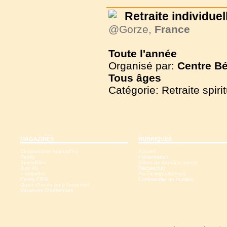
Retraite individuel
@Gorze,
France
Toute l'année
Organisé par:
Centre Bé
Tous
âges
Catégorie: Retraite spirit
MAGAZINES
RUBRIQUES
Christianisme Aujourd'hui
Accueil
Family
Présentation
SpirituElles
Offres de dernière minute
Just 4U
Rechercher
Trampoline
Accès organisateurs
Family-FIPS
Commander un numéro
Quart d'heure pour l'essentiel
Vacances Chrétiennes