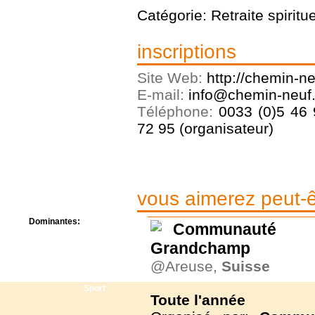
Centre de camps
Catégorie: Retraite spiritue
Formation
Hôtel
inscriptions
Location
Mission
Musée
Site Web:
http://chemin-ne
Randonnée
E-mail:
info@chemin-neuf.
Rencontres
Téléphone:
0033 (0)5 46 
Retraite spirituelle
72 95 (organisateur)
Séjour linguistique
Séjour solo
Séminaires
Voyage
Week-end
vous aimerez peut-êt
Dominantes:
Communauté 
Arts
Grandchamp
Foi/Spiritualité
Nature
@Areuse,
Suisse
Scoutisme
Sport
Toute l'année