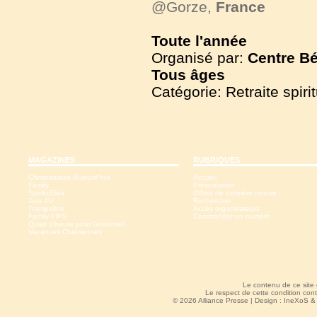
@Gorze,
France
Toute l'année
Organisé par:
Centre Bé
Tous
âges
Catégorie: Retraite spirit
MAGAZINES
RUBRIQUES
Christianisme Aujourd'hui
Accueil
Family
Présentation
SpirituElles
Offres de dernière minute
Just 4U
Rechercher
Trampoline
Accès organisateurs
Family-FIPS
Commander un numéro
Quart d'heure pour l'essentiel
Vacances Chrétiennes
Le contenu de ce site
Le respect de cette condition cont
© 2026 Alliance Presse | Design :
IneXoS