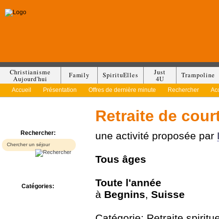
Christianisme
Just
Family
SpirituElles
Trampoline
Aujourd'hui
4U
Accueil
Présentation
Offres de dernière minute
Rechercher
Ac
Retraite de cour
Rechercher:
une activité proposée par
Tous
âges
Toute l'année
Catégories:
à
Begnins
,
Suisse
Bed & Breakfast
Camp/Colonie
Camping
Catégorie: Retraite spiritue