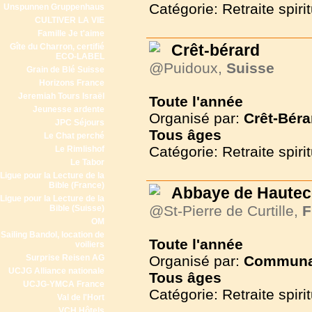
Catégorie: Retraite spirit
Unspunnen Gruppenhaus
CULTIVER LA VIE
Famille Je t'aime
Crêt-bérard
Gîte du Charron, certifié
ECO-LABEL
@Puidoux,
Suisse
Grain de Blé Suisse
Horizons France
Jeremiah Tours Israël
Toute l'année
Jeunesse ardente
Organisé par:
Crêt-Béra
JPC Séjours
Tous
âges
Le Chat perché
Catégorie: Retraite spirit
Le Rimlishof
Le Tabor
Ligue pour la Lecture de la
Bible (France)
Abbaye de Haute
Ligue pour la Lecture de la
@St-Pierre de Curtille,
F
Bible (Suisse)
OM
Sailing Bandol, location de
Toute l'année
voiliers
Surprise Reisen AG
Organisé par:
Communau
UCJG Alliance nationale
Tous
âges
UCJG-YMCA France
Catégorie: Retraite spirit
Val de l'Hort
VCH Hôtels