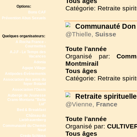
Tous
âges
Options:
Catégorie: Retraite spirit
Bons CAF
Prévention Abus Sexuels
Communauté Don 
@Thielle,
Suisse
Quelques organisateurs:
A Rocha France -
Courmettes
Toute l'année
A.J.F - Le Temps des
Organisé par:
Commu
Vacances
Adonia
Montmirail
Agape Village
Tous
âges
Antipodes-Evénements
Catégorie: Retraite spirit
Association des amis du
foyer Roland
Association l'Oasis
Retraite spirituelle
Auberge de Jeunesse
Crans-Montana "Bella
@Vienne,
France
Lui"
Bed & Breakfast
Château du
Toute l'année
Liebfrauenberg
Organisé par:
CULTIVER
Communauté du Chemin
Neuf
Tous
âges
Credo Schloss