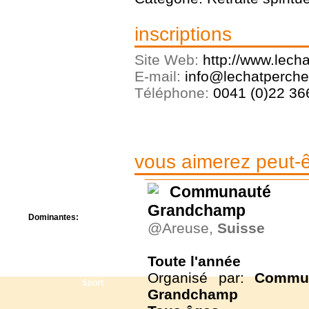
Centre de camps
Formation
inscriptions
Hôtel
Location
Site Web:
http://www.lech
Mission
Musée
E-mail:
info@lechatperche.
Randonnée
Téléphone:
0041 (0)22 366
Rencontres
Retraite spirituelle
Séjour linguistique
Séjour solo
Séminaires
vous aimerez peut-êt
Voyage
Week-end
Communauté 
Grandchamp
Dominantes:
@Areuse,
Suisse
Arts
Foi/Spiritualité
Nature
Toute l'année
Scoutisme
Organisé par:
Commun
Sport
Grandchamp