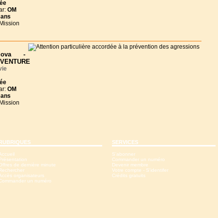
née
ar:
OM
 ans
 Mission
dova -
DVENTURE
vie
née
ar:
OM
 ans
 Mission
RUBRIQUES
SERVICES
Accueil
S'abonner
Présentation
Commander un numéro
Offres de dernière minute
Devenir membre
Rechercher
Votre compte - S'identifer
Accès organisateurs
Crédits gratuits
Commander un numéro