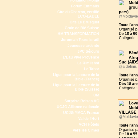
Fondation Morija
Mold
Forum Emmaüs
grou
pers)
Gîte du Charron, certifié
ECO-LABEL
@Moldavie
Gite Le Brusquet
Toute l'an
Grain de Blé Suisse
Organisé p
De
18 à
60
HM TRANSFORMATION
Catégorie:
Jeremiah Tours Israël
Jeunesse ardente
JPC Séjours
Béné
L'Eau Vive Provence
Afr
Sud (AID
Le Rimlishof
@à définir,
Le Tabor
Ligue pour la Lecture de la
Toute l'an
Bible (France)
Organisé p
Dès
18 an
Ligue pour la Lecture de la
Catégorie:
Bible (Suisse)
OM
Surprise Reisen AG
Love
UCJG Alliance nationale
Mol
VILLAGE
UCJG-YMCA France
@Moldavie
Val de l'Hort
VCH Hôtels
Toute l'an
Organisé p
Vers les Cimes
De
18 à
55