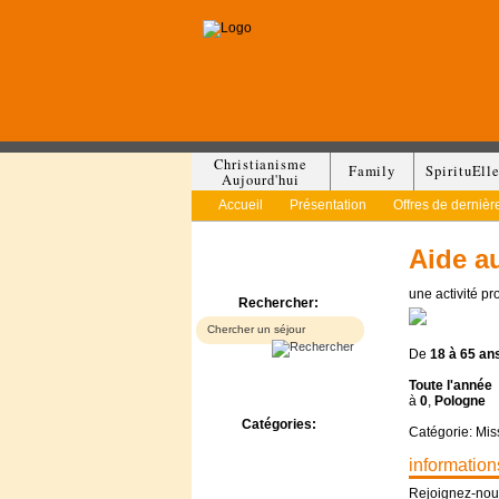
Christianisme
Family
SpirituEll
Aujourd'hui
Accueil
Présentation
Offres de dernièr
Aide a
une activité p
Rechercher:
De
18 à
65 an
Toute l'année
à
0
,
Pologne
Catégories:
Catégorie: Mis
Bed & Breakfast
information
Camp/Colonie
Camping
Rejoignez-nou