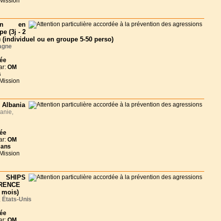
 Mission
lin en
e (3j - 2
 (individuel ou en groupe 5-50 perso)
agne
née
ar:
OM
s
 Mission
 Albania
anie,
née
ar:
OM
 ans
 Mission
 SHIPS
RENCE
 mois)
,
États-Unis
née
ar:
OM