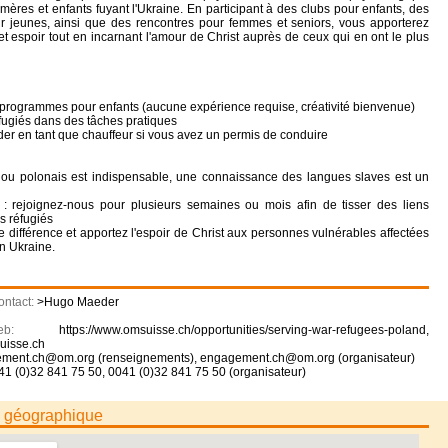
mères et enfants fuyant l'Ukraine. En participant à des clubs pour enfants, des
ur jeunes, ainsi que des rencontres pour femmes et seniors, vous apporterez
 et espoir tout en incarnant l'amour de Christ auprès de ceux qui en ont le plus
programmes pour enfants (aucune expérience requise, créativité bienvenue)
éfugiés dans des tâches pratiques
ider en tant que chauffeur si vous avez un permis de conduire
s ou polonais est indispensable, une connaissance des langues slaves est un
e : rejoignez-nous pour plusieurs semaines ou mois afin de tisser des liens
s réfugiés
e différence et apportez l'espoir de Christ aux personnes vulnérables affectées
en Ukraine.
ontact:
>Hugo Maeder
Web:
https://www.omsuisse.ch/opportunities/serving-war-refugees-poland
,
uisse.ch
ment.ch@om.org (renseignements), engagement.ch@om.org (organisateur)
41 (0)32 841 75 50, 0041 (0)32 841 75 50 (organisateur)
n géographique