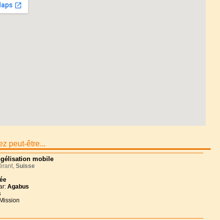
z peut-être...
gélisation mobile
érant,
Suisse
née
ar:
Agabus
s
 Mission