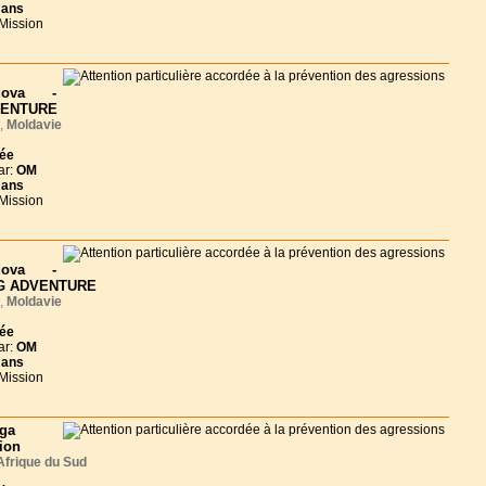
 ans
 Mission
dova -
VENTURE
,
Moldavie
née
ar:
OM
 ans
 Mission
dova -
G ADVENTURE
,
Moldavie
née
ar:
OM
 ans
 Mission
ga
ion
Afrique du Sud