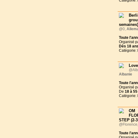
Catégorie:
Ber
group
semaines)
@0,
Allem
Toute l'an
Organisé p
Dès
18 an
Catégorie:
Love
@Alb
Albanie
Toute l'an
Organisé p
De
18 à
55
Catégorie:
OM
FLO
STEP (2-3
@Florence
Toute l'an
Organisé p