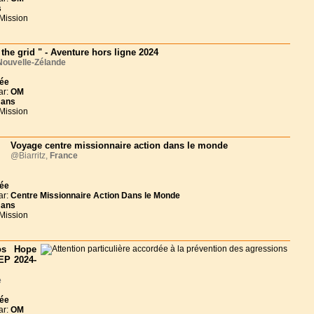
s
 Mission
 the grid " - Aventure hors ligne 2024
Nouvelle-Zélande
née
ar:
OM
 ans
 Mission
Voyage centre missionnaire action dans le monde
@Biarritz,
France
née
ar:
Centre Missionnaire Action Dans le Monde
 ans
 Mission
os Hope
EP 2024-
e
née
ar:
OM