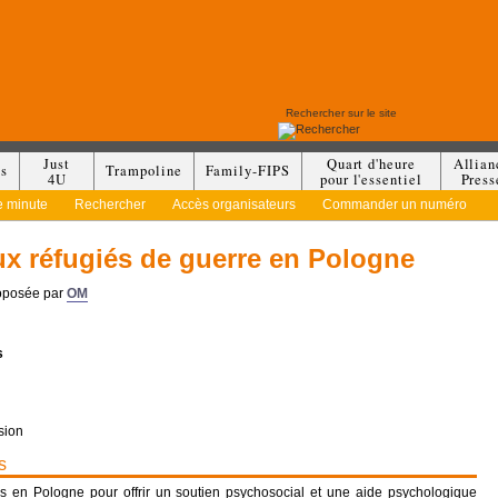
Just
Quart d'heure
Allian
es
Trampoline
Family-FIPS
4U
pour l'essentiel
Press
e minute
Rechercher
Accès organisateurs
Commander un numéro
ux réfugiés de guerre en Pologne
roposée par
OM
s
sion
s
s en Pologne pour offrir un soutien psychosocial et une aide psychologique