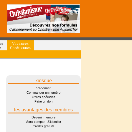
ce
Vacances
e
Chrétiennes
kiosque
S'abonner
Commander un numéro
Offres spéciales
Faire un don
les avantages des membres
Devenir membre
Votre compte - S'identifer
Crédits gratuits