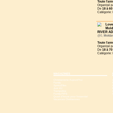
Toute l'an
Organisé p
De
18 à
60
Catégorie:
Love
Mol
RIVER A
@0,
Molda
Toute l'an
Organisé p
De
18 à
70
Catégorie:
MAGAZINES
Christianisme Aujourd'hui
Family
SpirituElles
Just 4U
Trampoline
Family-FIPS
Quart d'heure pour l'essentiel
Vacances Chrétiennes