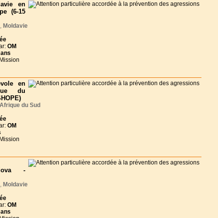
avie en
pe (6-15
,
Moldavie
née
ar:
OM
 ans
 Mission
vole en
ique du
SHOPE)
Afrique du Sud
née
ar:
OM
s
 Mission
dova -
,
Moldavie
née
ar:
OM
 ans