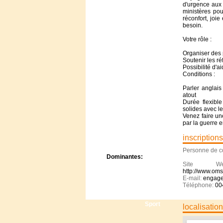
Centre de camps
d'urgence aux 
ministères po
Formation
réconfort, joie
Hôtel
besoin.
Location
Votre rôle :
Mission
Musée
Organiser des 
Soutenir les r
Randonnée
Possibilité d'a
Rencontres
Conditions :
Retraite spirituelle
Parler anglai
Séjour linguistique
atout
Séjour solo
Durée flexibl
Séminaires
solides avec le
Venez faire un
Voyage
par la guerre 
Week-end
inscriptions
Personne de c
Dominantes:
Site 
Arts
http://www.oms
Foi/Spiritualité
E-mail:
engage
Nature
Téléphone:
00
Scoutisme
Sport
localisatio