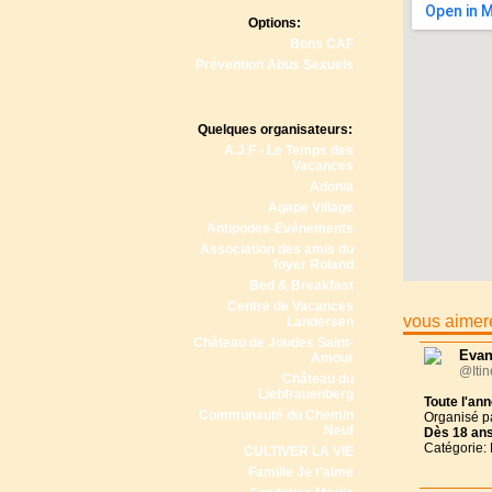
Options:
Bons CAF
Prévention Abus Sexuels
Quelques organisateurs:
A.J.F - Le Temps des
Vacances
Adonia
Agape Village
Antipodes-Evénements
Association des amis du
foyer Roland
Bed & Breakfast
Centre de Vacances
vous aimere
Landersen
Château de Joudes Saint-
Evan
Amour
@Itin
Château du
Liebfrauenberg
Toute l'an
Communauté du Chemin
Organisé p
Neuf
Dès
18 an
Catégorie:
CULTIVER LA VIE
Famille Je t'aime