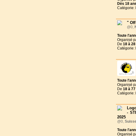
Dès
18 an
Catégorie:
" Off
@0,
Toute l'an
Organisé p
De
18 à
28
Catégorie:
Toute l'an
Organisé p
De
18 à
77
Catégorie:
Log
- ST
2025
@0,
Suiss
Toute l'an
Organisé p