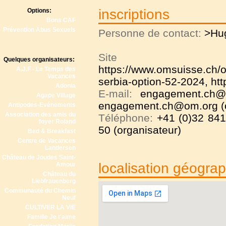
inscriptions
Options:
Bons CAF
Prévention Abus Sexuels
Personne de contact:
>Hu
Site
Quelques organisateurs:
https://www.omsuisse.ch/op
A.J.F - Le Temps des
Vacances
serbia-option-52-2024
,
ht
Adonia
E-mail:
engagement.ch@o
Agape Village
engagement.ch@om.org (o
Antipodes-Evénements
Association des amis du
Téléphone:
+41 (0)32 841
foyer Roland
50 (organisateur)
Bed & Breakfast
Centre de Vacances
Landersen
Château de Joudes Saint-
localisation géogra
Amour
Château du
Liebfrauenberg
Communauté du Chemin
Neuf
CULTIVER LA VIE
Famille Je t'aime