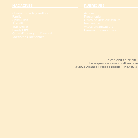
MAGAZINES
RUBRIQUES
Christianisme Aujourd'hui
Accueil
Family
Présentation
SpirituElles
Offres de dernière minute
Just 4U
Rechercher
Trampoline
Accès organisateurs
Family-FIPS
Commander un numéro
Quart d'heure pour l'essentiel
Vacances Chrétiennes
Le contenu de ce site
Le respect de cette condition cont
© 2026 Alliance Presse | Design :
IneXoS