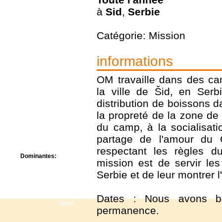
Centre de camps
à
Sid
,
Serbie
Formation
Hôtel
Location
Catégorie: Mission
Mission
Musée
informations
Randonnée
Rencontres
OM travaille dans des ca
Retraite spirituelle
Séjour linguistique
la ville de Šid, en Serb
Séjour solo
distribution de boissons d
Séminaires
la propreté de la zone de 
Voyage
du camp, à la socialisati
Week-end
partage de l'amour du 
respectant les règles 
Dominantes:
mission est de servir les
Arts
Serbie et de leur montrer 
Foi/Spiritualité
Nature
Scoutisme
Dates : Nous avons be
Sport
permanence.