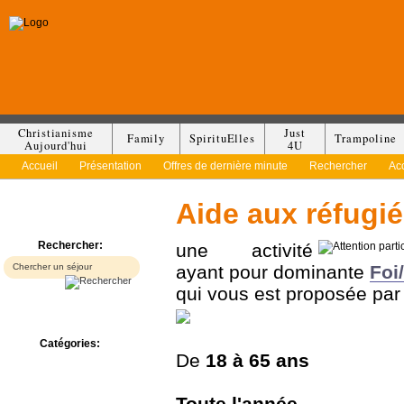
Christianisme
Just
Family
SpirituElles
Trampoline
Aujourd'hui
4U
Accueil
Présentation
Offres de dernière minute
Rechercher
Ac
Aide aux réfugié
Rechercher:
une activité
ayant pour dominante
Foi/
qui vous est proposée pa
Catégories:
De
18 à
65 ans
Bed & Breakfast
Camp/Colonie
Camping
Toute l'année