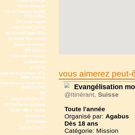
Fondation Morija
Forum Emmaüs
Gîte du Charron, certifié
ECO-LABEL
Gite Le Brusquet
Grain de Blé Suisse
HM TRANSFORMATION
Jeremiah Tours Israël
Jeunesse ardente
JPC Séjours
L'Eau Vive Provence
Le Rimlishof
Le Tabor
vous aimerez peut-êt
Ligue pour la Lecture de la
Bible (France)
Ligue pour la Lecture de la
Evangélisation mo
Bible (Suisse)
OM
@Itinérant,
Suisse
Surprise Reisen AG
UCJG Alliance nationale
Toute l'année
UCJG-YMCA France
Organisé par:
Agabus
Val de l'Hort
VCH Hôtels
Dès
18 ans
Vers les Cimes
Catégorie: Mission