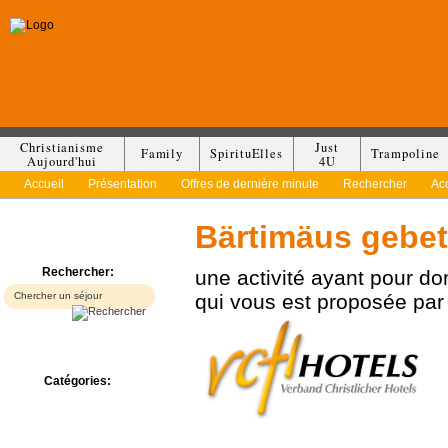
Christianisme
Just
Family
SpirituElles
Trampoline
Aujourd'hui
4U
Accueil
Présentation
Offres de dernière minute
Rechercher
Ac
Bärtimäus gebe
Rechercher:
une activité ayant pour d
qui vous est proposée pa
Catégories:
Bed & Breakfast
Camp/Colonie
Camping