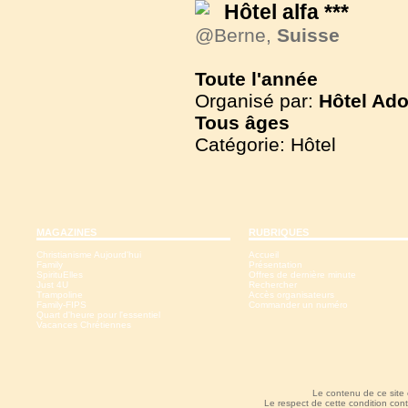
Hôtel alfa ***
@Berne,
Suisse
Toute l'année
Organisé par:
Hôtel Ado
Tous
âges
Catégorie: Hôtel
MAGAZINES
RUBRIQUES
Christianisme Aujourd'hui
Accueil
Family
Présentation
SpirituElles
Offres de dernière minute
Just 4U
Rechercher
Trampoline
Accès organisateurs
Family-FIPS
Commander un numéro
Quart d'heure pour l'essentiel
Vacances Chrétiennes
Le contenu de ce site
Le respect de cette condition cont