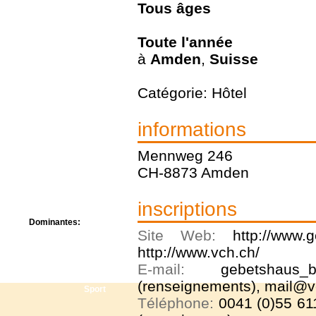
Tous
âges
Centre de camps
Formation
Hôtel
Toute l'année
Location
à
Amden
,
Suisse
Mission
Musée
Randonnée
Catégorie: Hôtel
Rencontres
Retraite spirituelle
informations
Séjour linguistique
Séjour solo
Mennweg 246
Séminaires
Voyage
CH-8873 Amden
Week-end
inscriptions
Dominantes:
Site Web:
http://www.
Arts
Foi/Spiritualité
http://www.vch.ch/
Nature
E-mail:
gebetshaus_b
Scoutisme
(renseignements), mail@vc
Sport
Téléphone:
0041 (0)55 61