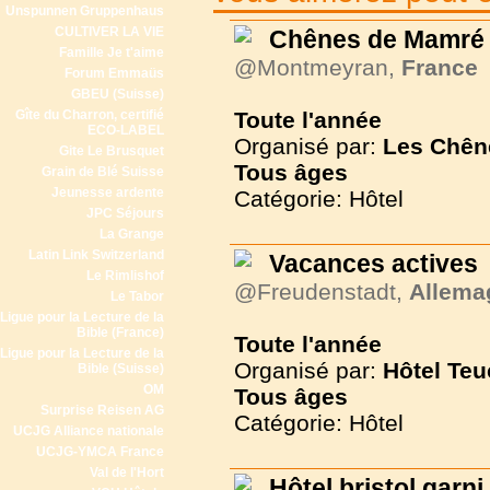
Unspunnen Gruppenhaus
CULTIVER LA VIE
Chênes de Mamré
Famille Je t'aime
@Montmeyran,
France
Forum Emmaüs
GBEU (Suisse)
Gîte du Charron, certifié
Toute l'année
ECO-LABEL
Organisé par:
Les Chên
Gite Le Brusquet
Tous
âges
Grain de Blé Suisse
Jeunesse ardente
Catégorie: Hôtel
JPC Séjours
La Grange
Latin Link Switzerland
Vacances actives
Le Rimlishof
@Freudenstadt,
Allema
Le Tabor
Ligue pour la Lecture de la
Bible (France)
Toute l'année
Ligue pour la Lecture de la
Organisé par:
Hôtel Teu
Bible (Suisse)
OM
Tous
âges
Surprise Reisen AG
Catégorie: Hôtel
UCJG Alliance nationale
UCJG-YMCA France
Val de l'Hort
Hôtel bristol garni