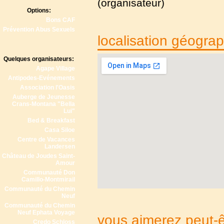
(organisateur)
Options:
Bons CAF
Prévention Abus Sexuels
localisation géogra
Quelques organisateurs:
Agape Village
Antipodes-Evénements
Association l'Oasis
Auberge de Jeunesse
Crans-Montana "Bella
Lui"
Bed & Breakfast
Casa Siloe
Centre de Vacances
Landersen
Château de Joudes Saint-
Amour
Communauté Don
Camillo-Montmirail
Communauté du Chemin
Neuf
Communauté du Chemin
Neuf Ephata Voyage
vous aimerez peut-êt
Credo Schloss