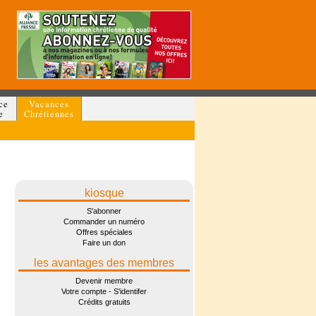
ce
Vacances
e
Chrétiennes
kiosque
S'abonner
Commander un numéro
Offres spéciales
Faire un don
les avantages des membres
Devenir membre
Votre compte - S'identifer
Crédits gratuits