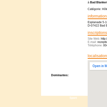
Centre de camps
à
Bad Blanke
Formation
Catégorie: Hôt
Hôtel
Location
information
Mission
Esplanade 5-
Musée
D-07422 Bad 
Randonnée
inscriptions
Rencontres
Retraite spirituelle
Site Web:
http
E-mail:
rezept
Séjour linguistique
Téléphone:
00
Séjour solo
Séminaires
localisatio
Voyage
Week-end
Dominantes:
Arts
Foi/Spiritualité
Nature
Scoutisme
Sport