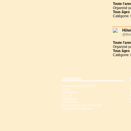
Toute l'an
Organisé p
Tous
âges
Catégorie: 
Hôtel
@Ber
Toute l'an
Organisé p
Tous
âges
Catégorie: 
MAGAZINES
Christianisme Aujourd'hui
Family
SpirituElles
Just 4U
Trampoline
Family-FIPS
Quart d'heure pour l'essentiel
Vacances Chrétiennes