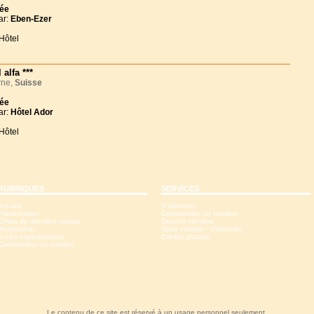
née
ar:
Eben-Ezer
Hôtel
 alfa ***
ne,
Suisse
née
ar:
Hôtel Ador
Hôtel
RUBRIQUES
SERVICES
Accueil
S'abonner
Présentation
Commander un numéro
Offres de dernière minute
Devenir membre
Rechercher
Votre compte - S'identifer
Accès organisateurs
Crédits gratuits
Commander un numéro
Le contenu de ce site est réservé à un usage personnel seulement.