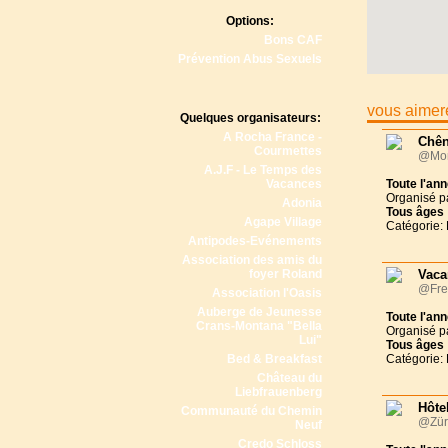
Options:
Bons CAF
Prévention Abus Sexuels
vous aimere
Quelques organisateurs:
A Rocha France -
Chên
Courmettes
@Mon
A.J.F - Le Temps des
Vacances
Toute l'an
Organisé p
Adonia
Tous
âges
Agape Village
Catégorie: 
Antipodes-Evénements
Association des amis du
foyer Roland
Vaca
@Fre
Association l'Oasis
Auberge de Jeunesse
Toute l'an
Crans-Montana "Bella
Organisé p
Lui"
Tous
âges
Bed & Breakfast
Catégorie: 
Château du
Liebfrauenberg
Hôtel
Communauté du Chemin
@Zür
Neuf
Credo Schloss