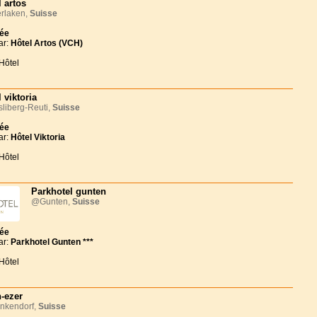
l artos
rlaken,
Suisse
née
ar:
Hôtel Artos (VCH)
Hôtel
 viktoria
liberg-Reuti,
Suisse
née
ar:
Hôtel Viktoria
Hôtel
Parkhotel gunten
@Gunten,
Suisse
née
ar:
Parkhotel Gunten ***
Hôtel
-ezer
nkendorf,
Suisse