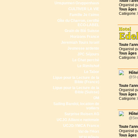
Toute l'an
Unspunnen Gruppenhaus
Organisé p
CULTIVER LA VIE
Tous
âges
Catégorie: 
Famille Je t'aime
Gîte du Charron, certifié
ECO-LABEL
Grain de Blé Suisse
Horizons France
Jeremiah Tours Israël
Toute l'an
Jeunesse ardente
Organisé p
Tous
âges
JPC Séjours
Catégorie: 
Le Chat perché
Le Rimlishof
Le Tabor
Hôte
@St-g
Ligue pour la Lecture de la
Bible (France)
Toute l'an
Ligue pour la Lecture de la
Organisé p
Bible (Suisse)
Tous
âges
OM
Catégorie: 
Sailing Bandol, location de
voiliers
Hôte
Surprise Reisen AG
@See
UCJG Alliance nationale
UCJG-YMCA France
Toute l'an
Organisé p
Val de l'Hort
Tous
âges
VCH Hôtels