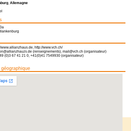
nburg
,
Allemagne
el
s
10a
Blankenburg
://www.allianzhaus.de
,
http://www.vch.ch/
ion@allianzhauzs.de (renseignements), mail@vch.ch (organisateur)
49 (0)3 67 41 21 0, +41(0)41 7549930 (organisateur)
n géographique