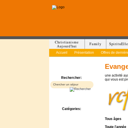
Christianisme
Family
SpirituEll
Aujourd'hui
Accueil
Présentation
Offres de dernièr
Evange
une activité a
Rechercher:
qui vous est p
Catégories:
Bed & Breakfast
Tous
âges
Camp/Colonie
Camping
Toute l'année