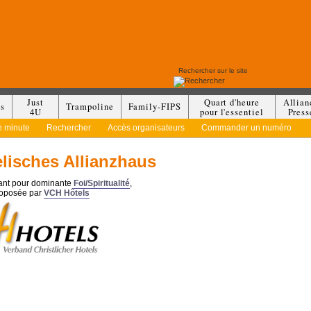
Just
Quart d'heure
Allian
es
Trampoline
Family-FIPS
4U
pour l'essentiel
Press
e minute
Rechercher
Accès organisateurs
Commander un numéro
lisches Allianzhaus
yant pour dominante
Foi/Spiritualité
,
roposée par
VCH Hôtels