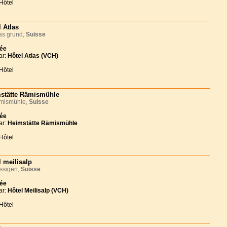
Hôtel
l Atlas
s grund,
Suisse
née
ar:
Hôtel Atlas (VCH)
Hôtel
stätte Rämismühle
ismühle,
Suisse
née
ar:
Heimstätte Rämismühle
Hôtel
l meilisalp
ssigen,
Suisse
née
ar:
Hôtel Meilisalp (VCH)
Hôtel