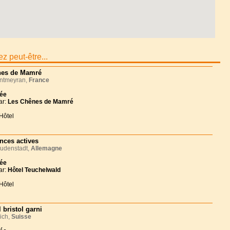
z peut-être...
es de Mamré
tmeyran,
France
née
ar:
Les Chênes de Mamré
Hôtel
nces actives
udenstadt,
Allemagne
née
ar:
Hôtel Teuchelwald
Hôtel
 bristol garni
ich,
Suisse