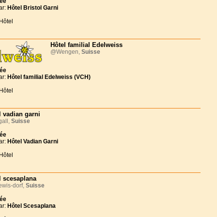
née
ar:
Hôtel Bristol Garni
Hôtel
Hôtel familial Edelweiss
@Wengen,
Suisse
née
ar:
Hôtel familial Edelweiss (VCH)
Hôtel
l vadian garni
all,
Suisse
née
ar:
Hôtel Vadian Garni
Hôtel
l scesaplana
wis-dorf,
Suisse
née
ar:
Hôtel Scesaplana