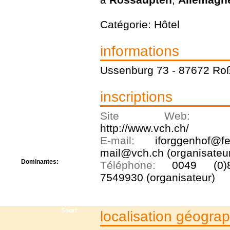
Centre de camps
Formation
Catégorie: Hôtel
Hôtel
Location
Mission
informations
Musée
Randonnée
Ussenburg 73 - 87672 Ro
Rencontres
Retraite spirituelle
Séjour linguistique
inscriptions
Séjour solo
Séminaires
Site Web
Voyage
http://www.vch.ch/
Week-end
E-mail:
iforggenhof@f
mail@vch.ch (organisateu
Dominantes:
Téléphone:
0049 (0)8
Arts
7549930 (organisateur)
Foi/Spiritualité
Nature
Scoutisme
Sport
localisation géogra