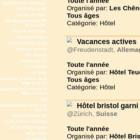
Toute l'année
Unspunnen Gruppenhaus
Organisé par:
Les Chên
CULTIVER LA VIE
Tous
âges
Famille Je t'aime
Gîte du Charron, certifié
Catégorie: Hôtel
ECO-LABEL
Grain de Blé Suisse
Horizons France
Vacances actives
Jeremiah Tours Israël
@Freudenstadt,
Allema
Jeunesse ardente
JPC Séjours
Le Chat perché
Toute l'année
Le Rimlishof
Organisé par:
Hôtel Teu
Le Tabor
Tous
âges
Ligue pour la Lecture de la
Bible (France)
Catégorie: Hôtel
Ligue pour la Lecture de la
Bible (Suisse)
OM
Hôtel bristol garni
Sailing Bandol, location de
voiliers
@Zürich,
Suisse
Surprise Reisen AG
UCJG Alliance nationale
Toute l'année
UCJG-YMCA France
Val de l'Hort
Organisé par:
Hôtel Bri
VCH Hôtels