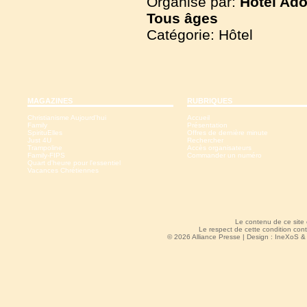
Organisé par:
Hôtel Ado
Tous
âges
Catégorie: Hôtel
MAGAZINES
RUBRIQUES
Christianisme Aujourd'hui
Accueil
Family
Présentation
SpirituElles
Offres de dernière minute
Just 4U
Rechercher
Trampoline
Accès organisateurs
Family-FIPS
Commander un numéro
Quart d'heure pour l'essentiel
Vacances Chrétiennes
Le contenu de ce site
Le respect de cette condition cont
© 2026 Alliance Presse | Design :
IneXoS