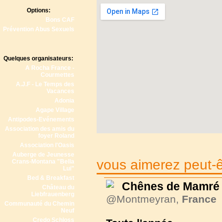
Options:
Bons CAF
Prévention Abus Sexuels
Quelques organisateurs:
A Rocha France -
Courmettes
A.J.F - Le Temps des
Vacances
Adonia
Agape Village
Antipodes-Evénements
Association des amis du
foyer Roland
Association l'Oasis
Auberge de Jeunesse
vous aimerez peut-êt
Crans-Montana "Bella
Lui"
Bed & Breakfast
Chênes de Mamré
Château du
Liebfrauenberg
@Montmeyran,
France
Communauté du Chemin
Neuf
Credo Schloss