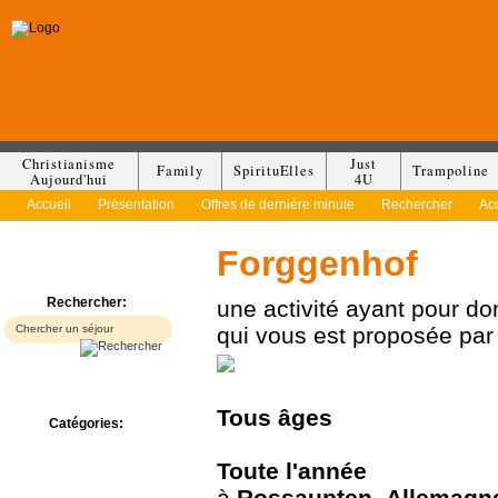
Christianisme
Just
Family
SpirituElles
Trampoline
Aujourd'hui
4U
Accueil
Présentation
Offres de dernière minute
Rechercher
Ac
Forggenhof
Rechercher:
une activité ayant pour d
qui vous est proposée pa
Tous
âges
Catégories:
Bed & Breakfast
Camp/Colonie
Toute l'année
Camping
à
Rossaupten
,
Allemagn