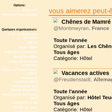
Options:
vous aimerez peut-êt
Bons CAF
Prévention Abus Sexuels
Chênes de Mamré
@Montmeyran,
France
Quelques organisateurs:
A.J.F - Le Temps des
Vacances
Toute l'année
Adonia
Organisé par:
Les Chên
Agape Village
Tous
âges
Antipodes-Evénements
Bed & Breakfast
Catégorie: Hôtel
Centre de Vacances
Landersen
Château de Joudes Saint-
Vacances actives
Amour
Château du
@Freudenstadt,
Allema
Liebfrauenberg
Communauté Don
Camillo-Montmirail
Toute l'année
Communauté du Chemin
Organisé par:
Hôtel Teu
Neuf
Tous
âges
CULTIVER LA VIE
Famille Je t'aime
Catégorie: Hôtel