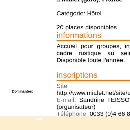
Centre de camps
Formation
Catégorie: Hôtel
Hôtel
Location
Mission
20 places disponibles
Musée
informations
Randonnée
Rencontres
Accueil pour groupes, in
Retraite spirituelle
cadre rustique au sei
Séjour linguistique
Séjour solo
Disponible toute l'année.
Séminaires
Voyage
inscriptions
Week-end
Site
Dominantes:
http://www.mialet.net/site
Arts
E-mail:
Sandrine TEISSO
Foi/Spiritualité
(organisateur)
Nature
Téléphone:
0033 (0)4 66 8
Scoutisme
Sport