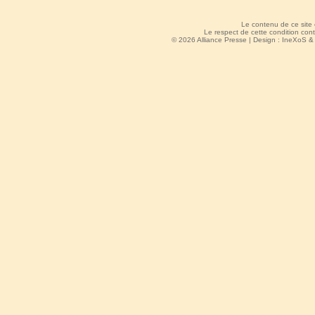
Le contenu de ce site
Le respect de cette condition cont
© 2026 Alliance Presse | Design :
IneXoS