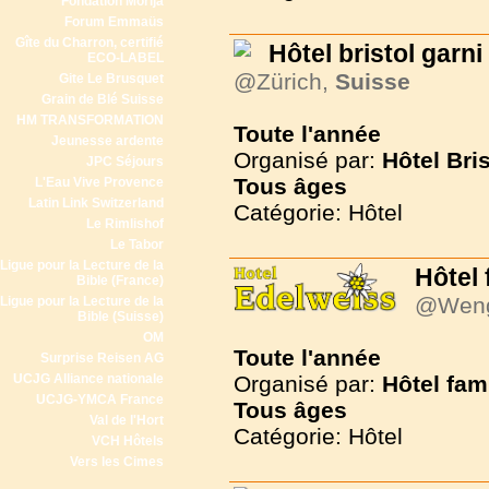
Fondation Morija
Forum Emmaüs
Gîte du Charron, certifié
Hôtel bristol garni
ECO-LABEL
@Zürich,
Suisse
Gite Le Brusquet
Grain de Blé Suisse
HM TRANSFORMATION
Toute l'année
Jeunesse ardente
Organisé par:
Hôtel Bri
JPC Séjours
Tous
âges
L'Eau Vive Provence
Latin Link Switzerland
Catégorie: Hôtel
Le Rimlishof
Le Tabor
Ligue pour la Lecture de la
Hôtel 
Bible (France)
@Wen
Ligue pour la Lecture de la
Bible (Suisse)
OM
Toute l'année
Surprise Reisen AG
UCJG Alliance nationale
Organisé par:
Hôtel fam
UCJG-YMCA France
Tous
âges
Val de l'Hort
Catégorie: Hôtel
VCH Hôtels
Vers les Cimes