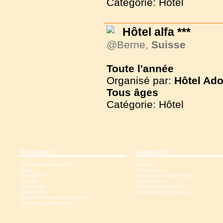
Catégorie: Hôtel
Hôtel alfa ***
@Berne,
Suisse
Toute l'année
Organisé par:
Hôtel Ado
Tous
âges
Catégorie: Hôtel
MAGAZINES
RUBRIQUES
Christianisme Aujourd'hui
Accueil
Family
Présentation
SpirituElles
Offres de dernière minute
Just 4U
Rechercher
Trampoline
Accès organisateurs
Family-FIPS
Commander un numéro
Quart d'heure pour l'essentiel
Vacances Chrétiennes