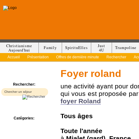
Christianisme
Just
Family
SpirituElles
Trampoline
Aujourd'hui
4U
Accueil
Présentation
Offres de dernière minute
Rechercher
Ac
Foyer roland
Rechercher:
une activité ayant pour d
qui vous est proposée pa
foyer Roland
Tous
âges
Catégories:
Bed & Breakfast
Toute l'année
Camp/Colonie
Camping
à
Mialet (gard)
,
France