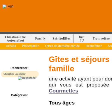
Christianisme
Just
Family
SpirituElles
Trampoline
Aujourd'hui
4U
Accueil
Présentation
Offres de dernière minute
Rechercher
Ac
Gîtes et séjours
famille
Rechercher:
une activité ayant pour d
qui vous est proposé
Courmettes
Catégories:
Bed & Breakfast
Tous
âges
Camp/Colonie
Camping