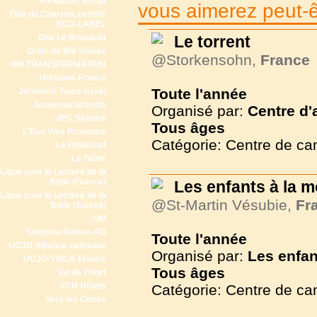
Fondation Morija
vous aimerez peut-êt
Gîte du Charron, certifié
ECO-LABEL
Gite Le Brusquet
Le torrent
Grain de Blé Suisse
@Storkensohn,
France
HM TRANSFORMATION
Horizons France
Toute l'année
Jeremiah Tours Israël
Jeunesse ardente
Organisé par:
Centre d'
JPC Séjours
Tous
âges
L'Eau Vive Provence
Catégorie: Centre de c
Le Rimlishof
Le Tabor
Ligue pour la Lecture de la
Bible (France)
Les enfants à la 
Ligue pour la Lecture de la
@St-Martin Vésubie,
Fr
Bible (Suisse)
OM
Surprise Reisen AG
Toute l'année
UCJG Alliance nationale
Organisé par:
Les enfan
UCJG-YMCA France
Tous
âges
Val de l'Hort
VCH Hôtels
Catégorie: Centre de c
Vers les Cimes