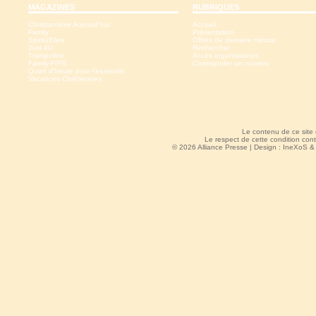
MAGAZINES
RUBRIQUES
Christianisme Aujourd'hui
Accueil
Family
Présentation
SpirituElles
Offres de dernière minute
Just 4U
Rechercher
Trampoline
Accès organisateurs
Family-FIPS
Commander un numéro
Quart d'heure pour l'essentiel
Vacances Chrétiennes
Le contenu de ce site
Le respect de cette condition cont
© 2026 Alliance Presse | Design :
IneXoS