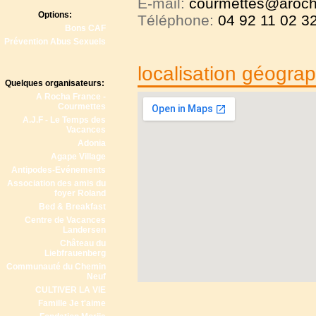
E-mail:
courmettes@arocha
Options:
Téléphone:
04 92 11 02 32
Bons CAF
Prévention Abus Sexuels
localisation géogra
Quelques organisateurs:
A Rocha France -
Courmettes
A.J.F - Le Temps des
Vacances
Adonia
Agape Village
Antipodes-Evénements
Association des amis du
foyer Roland
Bed & Breakfast
Centre de Vacances
Landersen
Château du
Liebfrauenberg
Communauté du Chemin
Neuf
CULTIVER LA VIE
Famille Je t'aime