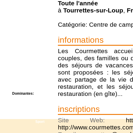
Toute l'année
Centre de camps
Formation
à
Tourrettes-sur-Loup
,
F
Hôtel
Location
Catégorie: Centre de cam
Mission
Musée
Randonnée
informations
Rencontres
Retraite spirituelle
Les Courmettes accuei
Séjour linguistique
couples, des familles ou
Séjour solo
des séjours de vacances
Séminaires
Voyage
sont proposées : les sé
Week-end
avec partage de la vie d
restauration, et les sé
restauration (en gîte)...
Dominantes:
Arts
Foi/Spiritualité
inscriptions
Nature
Scoutisme
Site Web:
ht
Sport
http://www.courmettes.co