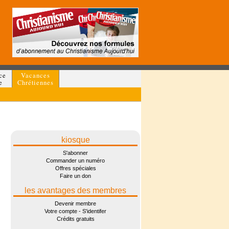
ce
Vacances
e
Chrétiennes
kiosque
S'abonner
Commander un numéro
Offres spéciales
Faire un don
les avantages des membres
Devenir membre
Votre compte - S'identifer
Crédits gratuits