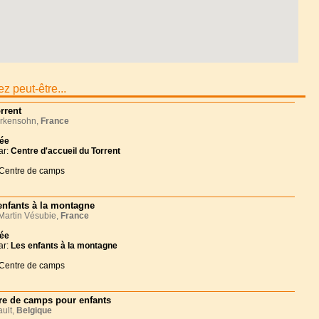
z peut-être...
rrent
rkensohn,
France
née
ar:
Centre d'accueil du Torrent
 Centre de camps
enfants à la montagne
Martin Vésubie,
France
née
ar:
Les enfants à la montagne
 Centre de camps
re de camps pour enfants
ult,
Belgique