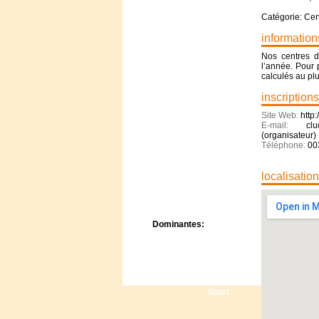
Centre de camps
Catégorie: Ce
Formation
Hôtel
information
Location
Nos centres de
Mission
l’année. Pour 
Musée
calculés au pl
Randonnée
inscriptions
Rencontres
Retraite spirituelle
Site Web:
http
E-mail:
cl
Séjour linguistique
(organisateur)
Séjour solo
Téléphone:
00
Séminaires
Voyage
localisatio
Week-end
Dominantes:
Arts
Foi/Spiritualité
Nature
Scoutisme
Sport