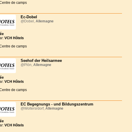
 Centre de camps
Ec-Dobel
@Dobel,
Allemagne
née
ar:
VCH Hôtels
 Centre de camps
Seehof der Heilsarmee
@Plön,
Allemagne
née
ar:
VCH Hôtels
 Centre de camps
EC Begegnungs - und Bildungszentrum
@Woltersrdorf,
Allemagne
née
ar:
VCH Hôtels