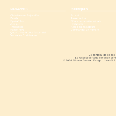
MAGAZINES
RUBRIQUES
Christianisme Aujourd'hui
Accueil
Family
Présentation
SpirituElles
Offres de dernière minute
Just 4U
Rechercher
Trampoline
Accès organisateurs
Family-FIPS
Commander un numéro
Quart d'heure pour l'essentiel
Vacances Chrétiennes
Le contenu de ce site
Le respect de cette condition cont
© 2026 Alliance Presse | Design :
IneXoS