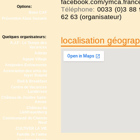
facebook.com/ymca.france
Options:
Téléphone:
0033 (0)3 88 
Bons CAF
62 63 (organisateur)
Prévention Abus Sexuels
Quelques organisateurs:
localisation géogra
A.J.F - Le Temps des
Vacances
Adonia
Agape Village
Antipodes-Evénements
Association des amis du
foyer Roland
Bed & Breakfast
Centre de Vacances
Landersen
Château de Joudes Saint-
Amour
Château du
Liebfrauenberg
Communauté du Chemin
Neuf
CULTIVER LA VIE
Famille Je t'aime