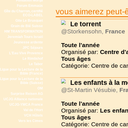
Fondation Morija
Forum Emmaüs
vous aimerez peut-êt
Gîte du Charron, certifié
ECO-LABEL
Gite Le Brusquet
Le torrent
Grain de Blé Suisse
@Storkensohn,
France
HM TRANSFORMATION
Jeremiah Tours Israël
Jeunesse ardente
Toute l'année
JPC Séjours
Organisé par:
Centre d'
L'Eau Vive Provence
Tous
âges
Le Rimlishof
Le Tabor
Catégorie: Centre de c
Ligue pour la Lecture de la
Bible (France)
Ligue pour la Lecture de la
Les enfants à la 
Bible (Suisse)
OM
@St-Martin Vésubie,
Fr
Surprise Reisen AG
UCJG Alliance nationale
Toute l'année
UCJG-YMCA France
Organisé par:
Les enfan
Val de l'Hort
VCH Hôtels
Tous
âges
Vers les Cimes
Catégorie: Centre de c