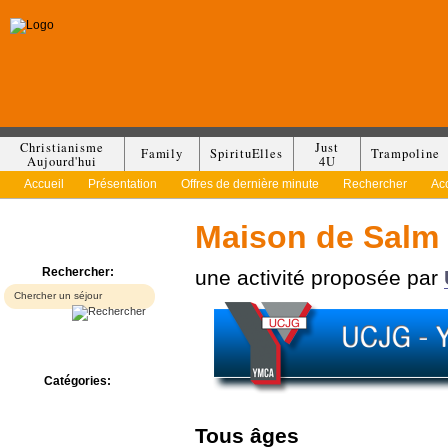
Christianisme
Just
Family
SpirituElles
Trampoline
Aujourd'hui
4U
Accueil
Présentation
Offres de dernière minute
Rechercher
Ac
Maison de Salm
Rechercher:
une activité proposée par
Catégories:
Bed & Breakfast
Camp/Colonie
Tous
âges
Camping