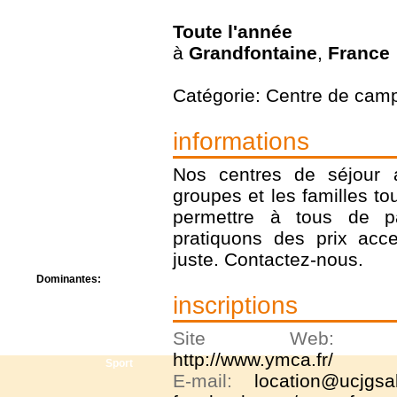
Centre de camps
Formation
Toute l'année
Hôtel
à
Grandfontaine
,
France
Location
Mission
Catégorie: Centre de cam
Musée
Randonnée
Rencontres
informations
Retraite spirituelle
Séjour linguistique
Nos centres de séjour as
Séjour solo
groupes et les familles to
Séminaires
Voyage
permettre à tous de p
Week-end
pratiquons des prix acce
juste. Contactez-nous.
Dominantes:
Arts
inscriptions
Foi/Spiritualité
Nature
Site Web
Scoutisme
http://www.ymca.fr/
Sport
E-mail:
location@ucjgsa