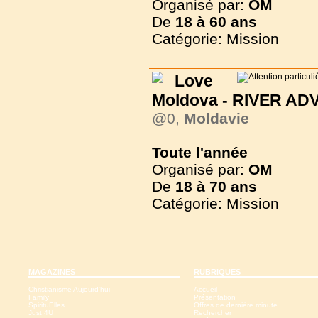
Organisé par:
OM
De
18 à
60 ans
Catégorie: Mission
Love
Moldova - RIVER A
@0,
Moldavie
Toute l'année
Organisé par:
OM
De
18 à
70 ans
Catégorie: Mission
MAGAZINES
RUBRIQUES
Christianisme Aujourd'hui
Accueil
Family
Présentation
SpirituElles
Offres de dernière minute
Just 4U
Rechercher