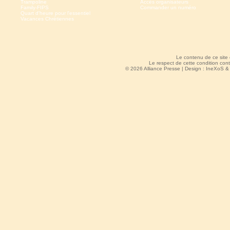
Trampoline
Accès organisateurs
Family-FIPS
Commander un numéro
Quart d'heure pour l'essentiel
Vacances Chrétiennes
Le contenu de ce site
Le respect de cette condition cont
© 2026 Alliance Presse | Design :
IneXoS