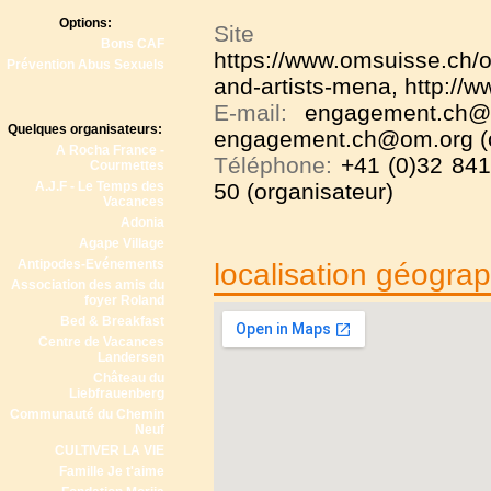
Options:
Site
Bons CAF
https://www.omsuisse.ch/o
Prévention Abus Sexuels
and-artists-mena
,
http://
E-mail:
engagement.ch@o
Quelques organisateurs:
engagement.ch@om.org (o
A Rocha France -
Téléphone:
+41 (0)32 841
Courmettes
A.J.F - Le Temps des
50 (organisateur)
Vacances
Adonia
Agape Village
Antipodes-Evénements
localisation géogra
Association des amis du
foyer Roland
Bed & Breakfast
Centre de Vacances
Landersen
Château du
Liebfrauenberg
Communauté du Chemin
Neuf
CULTIVER LA VIE
Famille Je t'aime