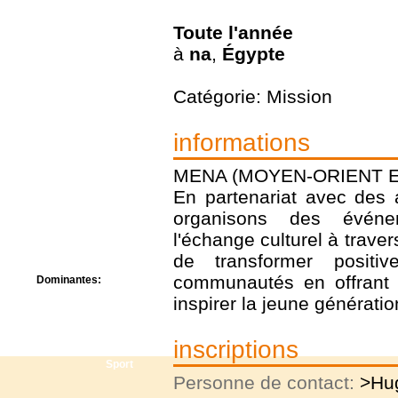
Centre de camps
Formation
Toute l'année
Hôtel
à
na
,
Égypte
Location
Mission
Musée
Catégorie: Mission
Randonnée
Rencontres
informations
Retraite spirituelle
Séjour linguistique
MENA (MOYEN-ORIENT E
Séjour solo
En partenariat avec des 
Séminaires
Voyage
organisons des événe
Week-end
l'échange culturel à travers
de transformer positi
communautés en offrant 
Dominantes:
Arts
inspirer la jeune génératio
Foi/Spiritualité
Nature
inscriptions
Scoutisme
Sport
Personne de contact:
>Hu