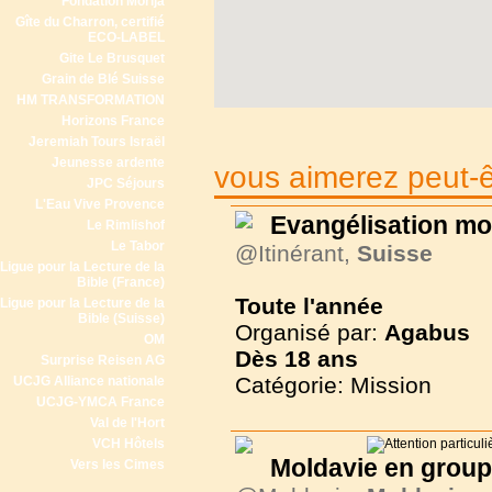
Fondation Morija
Gîte du Charron, certifié
ECO-LABEL
Gite Le Brusquet
Grain de Blé Suisse
HM TRANSFORMATION
Horizons France
Jeremiah Tours Israël
Jeunesse ardente
vous aimerez peut-êt
JPC Séjours
L'Eau Vive Provence
Evangélisation mo
Le Rimlishof
Le Tabor
@Itinérant,
Suisse
Ligue pour la Lecture de la
Bible (France)
Toute l'année
Ligue pour la Lecture de la
Bible (Suisse)
Organisé par:
Agabus
OM
Dès
18 ans
Surprise Reisen AG
Catégorie: Mission
UCJG Alliance nationale
UCJG-YMCA France
Val de l'Hort
VCH Hôtels
Moldavie en group
Vers les Cimes