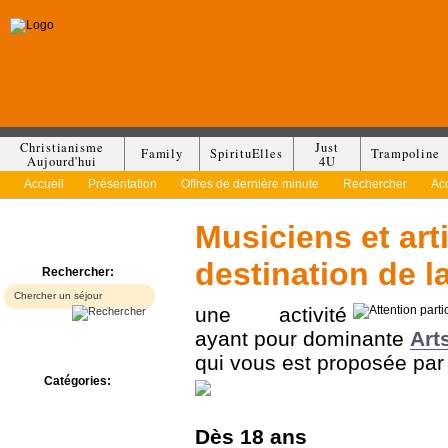
Christianisme
Just
Family
SpirituElles
Trampoline
Aujourd'hui
4U
Accueil
Présentation
Offres de dernière minute
Rechercher
Ac
Musiciens et art
destination de 
Rechercher:
une activité
ayant pour dominante
Art
qui vous est proposée pa
Catégories:
Bed & Breakfast
Camp/Colonie
Dès
18 ans
Camping