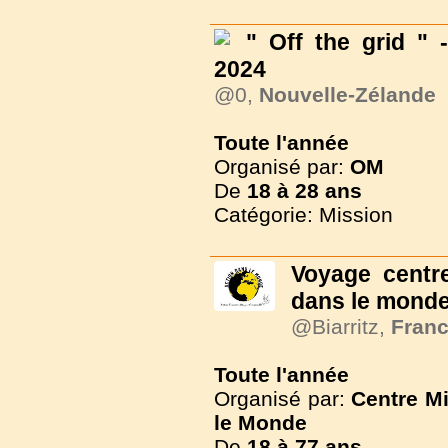
" Off the grid " 
2024
@0,
Nouvelle-Zélande
Toute l'année
Organisé par:
OM
De
18 à
28 ans
Catégorie: Mission
Voyage centre
dans le mond
@Biarritz,
Fran
Toute l'année
Organisé par:
Centre M
le Monde
De
18 à
77 ans