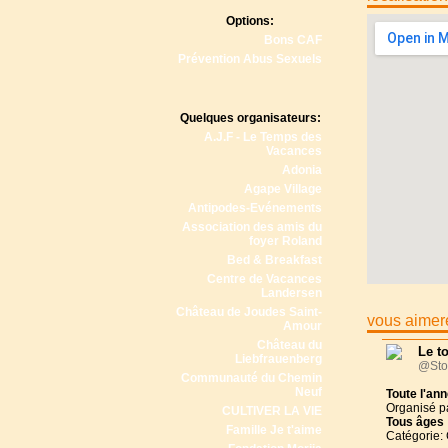
Options:
Bons CAF
Prévention Abus Sexuels
Quelques organisateurs:
A.J.F - Le Temps des
Vacances
Adonia
Agape Village
Antipodes-Evénements
Association des amis du
foyer Roland
Bed & Breakfast
Centre de Vacances
Landersen
Château de Joudes Saint-
vous aimere
Amour
Château du
Le to
Liebfrauenberg
@Sto
Communauté du Chemin
Neuf
Toute l'an
Organisé p
CULTIVER LA VIE
Tous
âges
Famille Je t'aime
Catégorie: