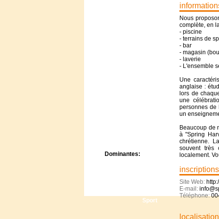
Centre de camps
information
Formation
Nous proposon
Hôtel
complète, en l
- piscine
Location
- terrains de sp
Mission
- bar
Musée
- magasin (bou
- laverie
Randonnée
- L'ensemble se
Rencontres
Retraite spirituelle
Une caractéri
anglaise : étu
Séjour linguistique
lors de chaqu
Séjour solo
une célébrati
Séminaires
personnes de l
un enseigneme
Voyage
Week-end
Beaucoup de no
à "Spring Har
chrétienne. L
souvent très 
Dominantes:
localement. Vo
Arts
inscriptions
Foi/Spiritualité
Nature
Site Web:
http
E-mail:
info@s
Scoutisme
Téléphone:
00
Sport
localisatio