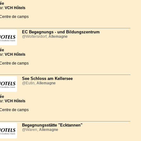
née
ar:
VCH Hôtels
 Centre de camps
EC Begegnungs - und Bildungszentrum
@Woltersrdorf,
Allemagne
née
ar:
VCH Hôtels
 Centre de camps
See Schloss am Kellersee
@Eutin,
Allemagne
née
ar:
VCH Hôtels
 Centre de camps
Begegnungsstätte "Ecktannen"
@Waren,
Allemagne