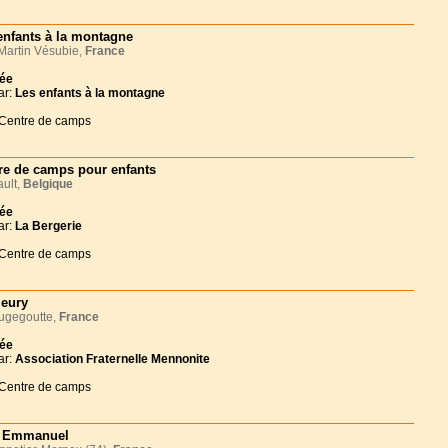
enfants à la montagne
Martin Vésubie,
France
née
ar:
Les enfants à la montagne
 Centre de camps
re de camps pour enfants
ult,
Belgique
née
ar:
La Bergerie
 Centre de camps
leury
gegoutte,
France
née
ar:
Association Fraternelle Mennonite
 Centre de camps
a Emmanuel