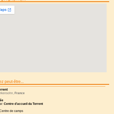
z peut-être...
rrent
rkensohn,
France
née
ar:
Centre d'accueil du Torrent
 Centre de camps