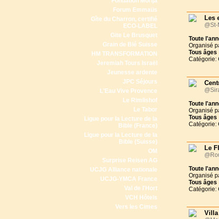
Fondation Morija
Forum Emmaüs
Les 
Gîte du Charron, certifié
@St-
ECO-LABEL
Gite Le Brusquet
Toute l'an
Grain de Blé Suisse
Organisé p
Tous
âges
HM TRANSFORMATION
Catégorie:
Jeremiah Tours Israël
Jeunesse ardente
JPC Séjours
Cent
@Sira
L'Eau Vive Provence
Le Rimlishof
Toute l'an
Le Tabor
Organisé p
Tous
âges
Ligue pour la Lecture de la
Catégorie:
Bible (France)
Ligue pour la Lecture de la
Bible (Suisse)
Le F
OM
@Rou
Surprise Reisen AG
Toute l'an
UCJG Alliance nationale
Organisé p
UCJG-YMCA France
Tous
âges
Val de l'Hort
Catégorie:
VCH Hôtels
Vers les Cimes
Vill