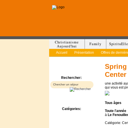
Christianisme
Family
SpirituEll
Aujourd'hui
Accueil
Présentation
Offres de dernièr
Spring
Center
Rechercher:
une activité a
qui vous est p
Tous
âges
Catégories:
Toute l'année
Bed & Breakfast
à
Le Fenouille
Camp/Colonie
Catégorie: Ce
Camping