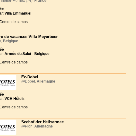
netier-Mornex (74),
France
née
ar:
Villa Emmanuel
 Centre de camps
re de vacances Villa Meyerbeer
a,
Belgique
née
ar:
Armée du Salut - Belgique
 Centre de camps
Ec-Dobel
@Dobel,
Allemagne
née
ar:
VCH Hôtels
 Centre de camps
Seehof der Heilsarmee
@Plön,
Allemagne