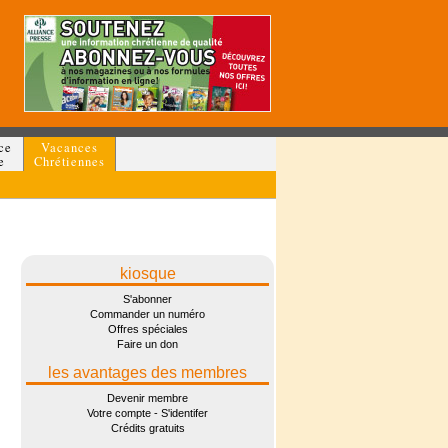
ce
Vacances
e
Chrétiennes
kiosque
S'abonner
Commander un numéro
Offres spéciales
Faire un don
les avantages des membres
Devenir membre
Votre compte - S'identifer
Crédits gratuits