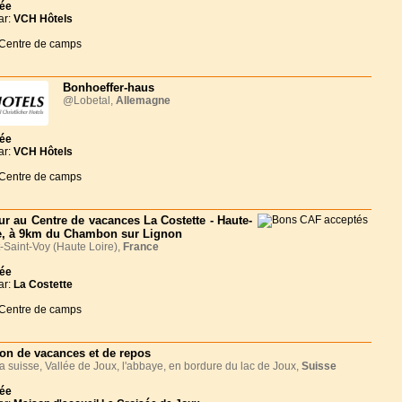
née
ar:
VCH Hôtels
 Centre de camps
Bonhoeffer-haus
@Lobetal,
Allemagne
née
ar:
VCH Hôtels
 Centre de camps
ur au Centre de vacances La Costette - Haute-
e, à 9km du Chambon sur Lignon
Saint-Voy (Haute Loire),
France
née
ar:
La Costette
 Centre de camps
on de vacances et de repos
 suisse, Vallée de Joux, l'abbaye, en bordure du lac de Joux,
Suisse
née