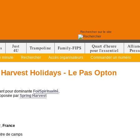
Just
Quart d'heure
Allian
es
Trampoline
Family-FIPS
4U
pour l'essentiel
Press
e minute
Rechercher
Accès organisateurs
Commander un numéro
 Harvest Holidays - Le Pas Opton
yant pour dominante
Foi/Spiritualité
,
roposée par
Spring Harvest
r
,
France
ntre de camps