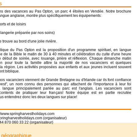
s
s des vacances au Pas Opton, un parc 4 étoiles en Vendée. Notre brochure
angue anglaise, montre plus spécifiquement les équipements:
orts et de loisirs
langerie préparée par nos soins)
 trouve au bord d'une jolie rivière.
stique du Pas Opton est la proposition d'un programme spirituel, en langue
de de la Bible le matin de 30 à 40 minutes et célébration du culte d'une heure
e début de soirée, avec louange, prière et réflexion. Chaque dimanche matin
on pour toute la famille attire la majorité de nos vacanciers et quelques
a région. Les activités proposées aux enfants et aux jeunes incluent souvent
nt biblique.
s vacanciers viennent de Grande Bretagne ou d'Irlande car ils font confiance
vest", un nom connu des personnes qui attachent de l'importance à leur foi
a langue principalement parlée au parc est l'anglais. Les vacanciers sont
contents de pratiquer leur français! Notre équipe est en partie recrutée
us entendrez donc les deux langues sur place!
://www.springharvestholidays.com
pringharvestholidays.com (organisateur)
44 870 060 33 22 (organisateur)
n géographique