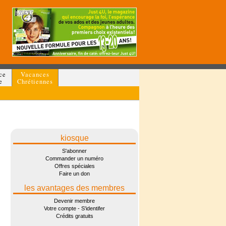
ce
Vacances
e
Chrétiennes
kiosque
S'abonner
Commander un numéro
Offres spéciales
Faire un don
les avantages des membres
Devenir membre
Votre compte - S'identifer
Crédits gratuits