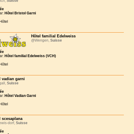
ich,
Suisse
née
ar:
Hôtel Bristol Garni
Hôtel
Hôtel familial Edelweiss
@Wengen,
Suisse
née
ar:
Hôtel familial Edelweiss (VCH)
Hôtel
l vadian garni
all,
Suisse
née
ar:
Hôtel Vadian Garni
Hôtel
l scesaplana
wis-dorf,
Suisse
née