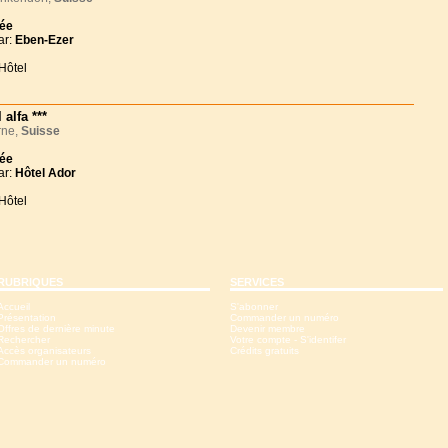
née
ar:
Eben-Ezer
Hôtel
 alfa ***
ne,
Suisse
née
ar:
Hôtel Ador
Hôtel
RUBRIQUES
SERVICES
Accueil
S'abonner
Présentation
Commander un numéro
Offres de dernière minute
Devenir membre
Rechercher
Votre compte - S'identifer
Accès organisateurs
Crédits gratuits
Commander un numéro