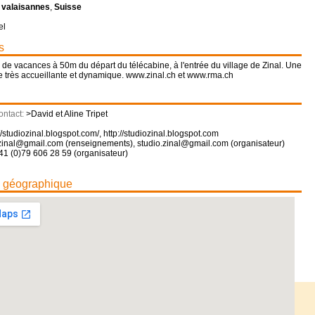
s valaisannes
,
Suisse
el
s
io de vacances à 50m du départ du télécabine, à l'entrée du village de Zinal. Une
ale très accueillante et dynamique. www.zinal.ch et www.rma.ch
ontact:
>David et Aline Tripet
://studiozinal.blogspot.com/
,
http://studiozinal.blogspot.com
zinal@gmail.com (renseignements), studio.zinal@gmail.com (organisateur)
41 (0)79 606 28 59 (organisateur)
n géographique