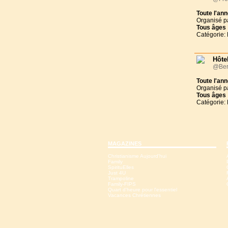
Toute l'an
Organisé p
Tous
âges
Catégorie: 
Hôtel
@Ber
Toute l'an
Organisé p
Tous
âges
Catégorie: 
MAGAZINES
Christianisme Aujourd'hui
Family
SpirituElles
Just 4U
Trampoline
Family-FIPS
Quart d'heure pour l'essentiel
Vacances Chrétiennes