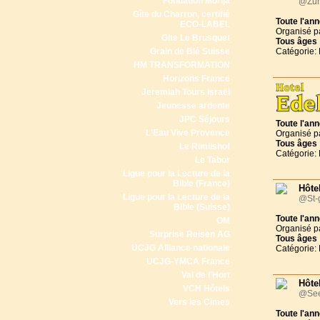
Fondation Morija
@Zür
Gîte du Charron, certifié
Toute l'an
ECO-LABEL
Organisé p
Gite Le Brusquet
Tous
âges
Grain de Blé Suisse
Catégorie: 
HM TRANSFORMATION
Horizons France
Jeremiah Tours Israël
Jeunesse ardente
JPC Séjours
Toute l'an
L'Eau Vive Provence
Organisé p
Tous
âges
Le Rimlishof
Catégorie: 
Le Tabor
Ligue pour la Lecture de la
Bible (France)
Hôte
Ligue pour la Lecture de la
@St-g
Bible (Suisse)
Toute l'an
OM
Organisé p
Surprise Reisen AG
Tous
âges
UCJG Alliance nationale
Catégorie: 
UCJG-YMCA France
Val de l'Hort
Hôte
VCH Hôtels
@See
Vers les Cimes
Toute l'an