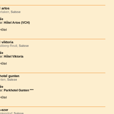
l artos
rlaken,
Suisse
née
ar:
Hôtel Artos (VCH)
Hôtel
 viktoria
liberg-Reuti,
Suisse
née
ar:
Hôtel Viktoria
Hôtel
hotel gunten
ten,
Suisse
née
ar:
Parkhotel Gunten ***
Hôtel
-ezer
nkendorf,
Suisse