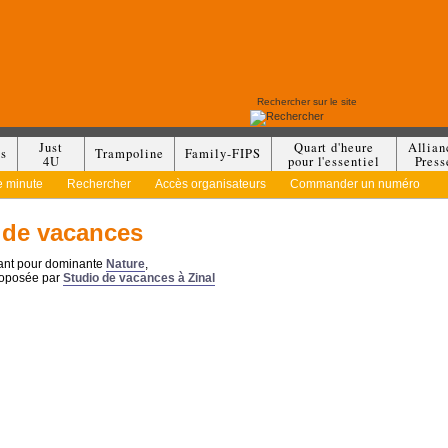
Just
Quart d'heure
Allian
es
Trampoline
Family-FIPS
4U
pour l'essentiel
Press
e minute
Rechercher
Accès organisateurs
Commander un numéro
 de vacances
yant pour dominante
Nature
,
roposée par
Studio de vacances à Zinal