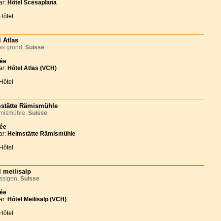
ar:
Hôtel Scesaplana
Hôtel
l Atlas
s grund,
Suisse
née
ar:
Hôtel Atlas (VCH)
Hôtel
stätte Rämismühle
ismühle,
Suisse
née
ar:
Heimstätte Rämismühle
Hôtel
l meilisalp
ssigen,
Suisse
née
ar:
Hôtel Meilisalp (VCH)
Hôtel