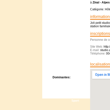
Centre de camps
à
Zinal - Alpe
Formation
Catégorie: Hôt
Hôtel
Location
information
Mission
Joli petit stud
Musée
station famili
Randonnée
inscriptions
Rencontres
Retraite spirituelle
Personne de c
Séjour linguistique
Site Web:
http
Séjour solo
E-mail:
studio.
Séminaires
Téléphone:
00
Voyage
Week-end
localisatio
Dominantes:
Arts
Foi/Spiritualité
Nature
Scoutisme
Sport