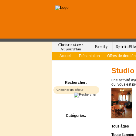
Christianisme
Family
SpirituEll
Aujourd'hui
Accueil
Présentation
Offres de dernièr
Studio
une activité a
Rechercher:
qui vous est p
Catégories:
Bed & Breakfast
Tous
âges
Camp/Colonie
Camping
Toute l'année