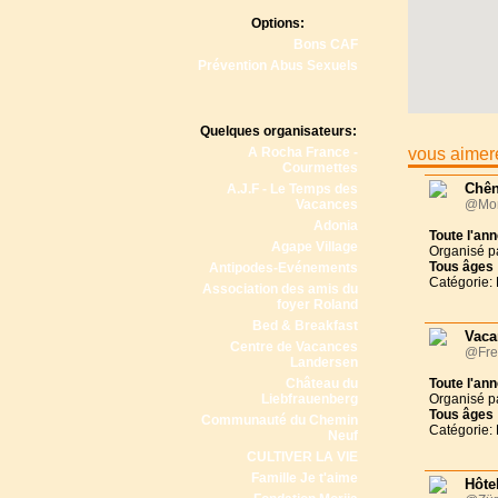
Options:
Bons CAF
Prévention Abus Sexuels
Quelques organisateurs:
A Rocha France -
vous aimere
Courmettes
Chên
A.J.F - Le Temps des
Vacances
@Mon
Adonia
Toute l'an
Agape Village
Organisé p
Tous
âges
Antipodes-Evénements
Catégorie: 
Association des amis du
foyer Roland
Bed & Breakfast
Vaca
Centre de Vacances
@Fre
Landersen
Château du
Toute l'an
Liebfrauenberg
Organisé p
Tous
âges
Communauté du Chemin
Catégorie: 
Neuf
CULTIVER LA VIE
Famille Je t'aime
Hôtel