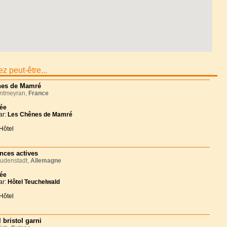
z peut-être...
es de Mamré
tmeyran,
France
née
ar:
Les Chênes de Mamré
Hôtel
nces actives
udenstadt,
Allemagne
née
ar:
Hôtel Teuchelwald
Hôtel
 bristol garni