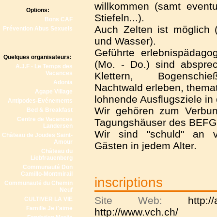
willkommen (samt event
Options:
Stiefeln...).
Bons CAF
Auch Zelten ist möglich 
Prévention Abus Sexuels
und Wasser).
Geführte erlebnispädag
Quelques organisateurs:
(Mo. - Do.) sind absprec
A.J.F - Le Temps des
Vacances
Klettern, Bogenschie
Adonia
Nachtwald erleben, themat
Agape Village
lohnende Ausflugsziele in
Antipodes-Evénements
Wir gehören zum Verbund
Bed & Breakfast
Centre de Vacances
Tagungshäuser des BEFG
Landersen
Wir sind "schuld" an vi
Château de Joudes Saint-
Amour
Gästen in jedem Alter.
Château du
Liebfrauenberg
Communauté Don
Camillo-Montmirail
inscriptions
Communauté du Chemin
Neuf
Site Web:
http:
CULTIVER LA VIE
Famille Je t'aime
http://www.vch.ch/