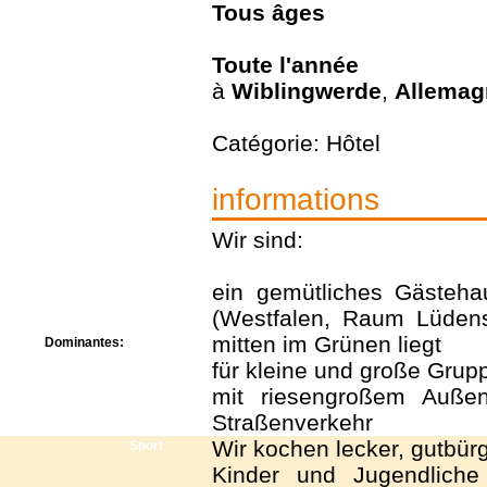
Tous
âges
Centre de camps
Formation
Hôtel
Toute l'année
Location
à
Wiblingwerde
,
Allemag
Mission
Musée
Randonnée
Catégorie: Hôtel
Rencontres
Retraite spirituelle
informations
Séjour linguistique
Séjour solo
Wir sind:
Séminaires
Voyage
Week-end
ein gemütliches Gästeha
(Westfalen, Raum Lüden
mitten im Grünen liegt
Dominantes:
Arts
für kleine und große Grup
Foi/Spiritualité
mit riesengroßem Auße
Nature
Straßenverkehr
Scoutisme
Wir kochen lecker, gutbürg
Sport
Kinder und Jugendliche