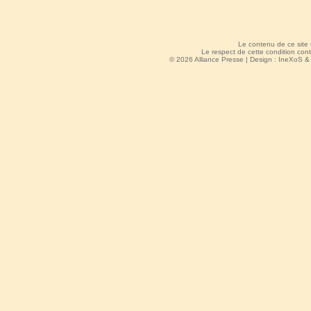
Le contenu de ce site
Le respect de cette condition cont
© 2026 Alliance Presse | Design :
IneXoS