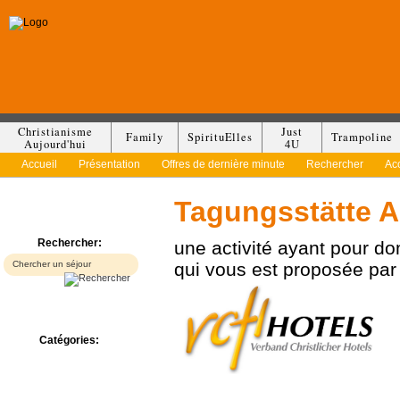
Christianisme
Just
Family
SpirituElles
Trampoline
Aujourd'hui
4U
Accueil
Présentation
Offres de dernière minute
Rechercher
Ac
Tagungsstätte 
Rechercher:
une activité ayant pour d
qui vous est proposée pa
Catégories:
Bed & Breakfast
Camp/Colonie
Camping