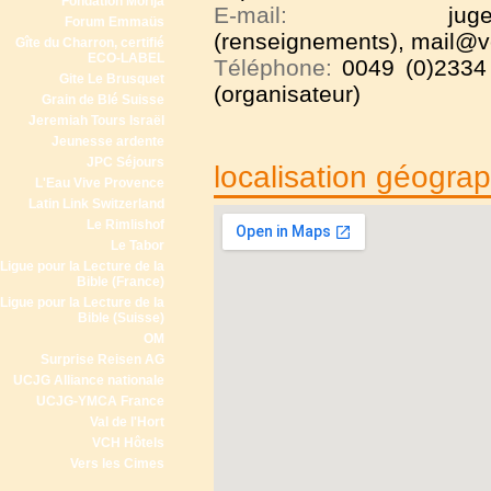
Fondation Morija
E-mail:
jug
Forum Emmaüs
(renseignements), mail@vc
Gîte du Charron, certifié
ECO-LABEL
Téléphone:
0049 (0)2334
Gite Le Brusquet
(organisateur)
Grain de Blé Suisse
Jeremiah Tours Israël
Jeunesse ardente
JPC Séjours
localisation géogra
L'Eau Vive Provence
Latin Link Switzerland
Le Rimlishof
Le Tabor
Ligue pour la Lecture de la
Bible (France)
Ligue pour la Lecture de la
Bible (Suisse)
OM
Surprise Reisen AG
UCJG Alliance nationale
UCJG-YMCA France
Val de l'Hort
VCH Hôtels
Vers les Cimes