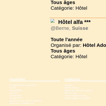
Tous
âges
Catégorie: Hôtel
Hôtel alfa ***
@Berne,
Suisse
Toute l'année
Organisé par:
Hôtel Ado
Tous
âges
Catégorie: Hôtel
MAGAZINES
RUBRIQUES
Christianisme Aujourd'hui
Accueil
Family
Présentation
SpirituElles
Offres de dernière minute
Just 4U
Rechercher
Trampoline
Accès organisateurs
Family-FIPS
Commander un numéro
Quart d'heure pour l'essentiel
Vacances Chrétiennes