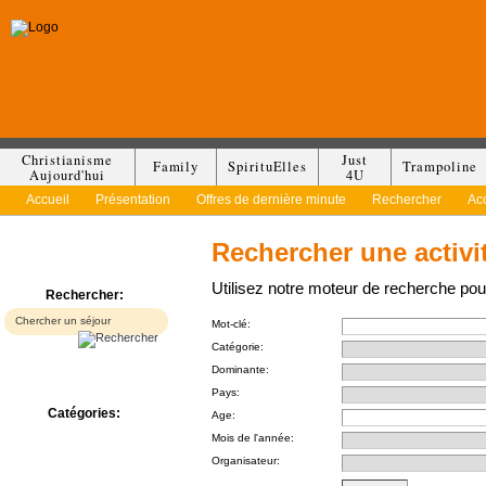
Christianisme
Just
Family
SpirituElles
Trampoline
Aujourd'hui
4U
Accueil
Présentation
Offres de dernière minute
Rechercher
Ac
Rechercher une activi
Utilisez notre moteur de recherche pour
Rechercher:
Mot-clé:
Catégorie:
Dominante:
Pays:
Catégories:
Age:
Bed & Breakfast
Mois de l'année:
Camp/Colonie
Organisateur:
Camping