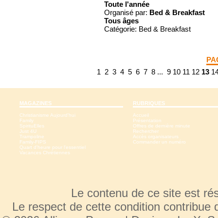
Toute l'année
Organisé par:
Bed & Breakfast
Tous
âges
Catégorie: Bed & Breakfast
PA
1
2
3
4
5
6
7
8
...
9
10
11
12
13
1
MAGAZINES
RUBRIQUES
Christianisme Aujourd'hui
Accueil
Family
Présentation
SpirituElles
Offres de dernière minute
Just 4U
Rechercher
Trampoline
Accès organisateurs
Family-FIPS
Commander un numéro
Quart d'heure pour l'essentiel
Vacances Chrétiennes
Le contenu de ce site est r
Le respect de cette condition contribue 