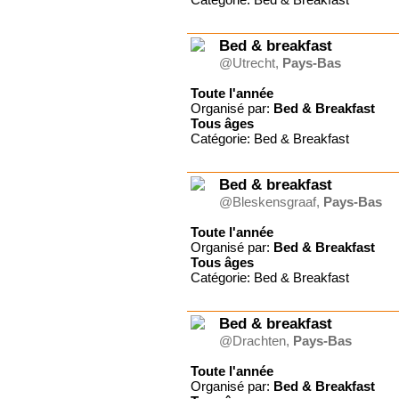
Unspunnen Gruppenhaus
CULTIVER LA VIE
Famille Je t'aime
Bed & breakfast
Gîte du Charron, certifié
@Utrecht,
Pays-Bas
ECO-LABEL
Grain de Blé Suisse
Toute l'année
Horizons France
Organisé par:
Bed & Breakfast
Tous
âges
Jeremiah Tours Israël
Catégorie: Bed & Breakfast
Jeunesse ardente
JPC Séjours
Le Chat perché
Bed & breakfast
Le Rimlishof
@Bleskensgraaf,
Pays-Bas
Le Tabor
Ligue pour la Lecture de la
Toute l'année
Bible (France)
Organisé par:
Bed & Breakfast
Ligue pour la Lecture de la
Tous
âges
Bible (Suisse)
Catégorie: Bed & Breakfast
OM
Sailing Bandol, location de
voiliers
Bed & breakfast
Surprise Reisen AG
@Drachten,
Pays-Bas
UCJG Alliance nationale
UCJG-YMCA France
Toute l'année
Val de l'Hort
Organisé par:
Bed & Breakfast
VCH Hôtels