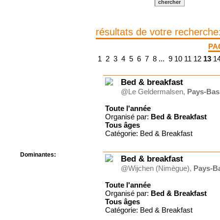
Centre de camps
Formation
Hôtel
résultats de votre recherche
Location
Mission
PA
Musée
1
2
3
4
5
6
7
8
...
9
10
11
12
13
1
Randonnée
Rencontres
Retraite spirituelle
Bed & breakfast
Séjour linguistique
@Le Geldermalsen,
Pays-Bas
Séjour solo
Séminaires
Toute l'année
Organisé par:
Bed & Breakfast
Voyage
Tous
âges
Week-end
Catégorie: Bed & Breakfast
Dominantes:
Bed & breakfast
Arts
@Wijchen (Nimègue),
Pays-B
Foi/Spiritualité
Nature
Toute l'année
Scoutisme
Organisé par:
Bed & Breakfast
Tous
âges
Sport
Catégorie: Bed & Breakfast