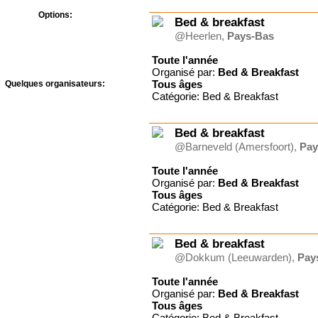
Options:
Bed & breakfast
Bons CAF
@Heerlen,
Pays-Bas
Prévention Abus Sexuels
Toute l'année
Organisé par:
Bed & Breakfast
Tous
âges
Quelques organisateurs:
Catégorie: Bed & Breakfast
A Rocha France -
Courmettes
A.J.F - Le Temps des
Vacances
Bed & breakfast
Adonia
@Barneveld (Amersfoort),
Pay
Agape Village
Toute l'année
Antipodes-Evénements
Organisé par:
Bed & Breakfast
Association des amis du
Tous
âges
foyer Roland
Catégorie: Bed & Breakfast
Association l'Oasis
Auberge de Jeunesse
Crans-Montana "Bella
Lui"
Bed & breakfast
Bed & Breakfast
@Dokkum (Leeuwarden),
Pay
Château du
Liebfrauenberg
Toute l'année
Communauté du Chemin
Organisé par:
Bed & Breakfast
Neuf
Tous
âges
Credo Schloss
Catégorie: Bed & Breakfast