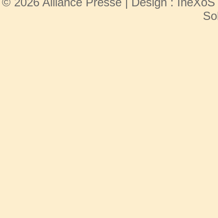
© 2026 Alliance Presse | Design :
IneXoS
So