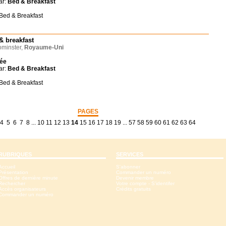
ar:
Bed & Breakfast
 Bed & Breakfast
& breakfast
minster,
Royaume-Uni
née
ar:
Bed & Breakfast
 Bed & Breakfast
PAGES
4
5
6
7
8
...
10
11
12
13
14
15
16
17
18
19
...
57
58
59
60
61
62
63
64
RUBRIQUES
SERVICES
Accueil
S'abonner
Présentation
Commander un numéro
Offres de dernière minute
Devenir membre
Rechercher
Votre compte - S'identifer
Accès organisateurs
Crédits gratuits
Commander un numéro