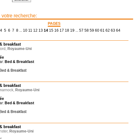
e votre recherche:
PAGES
4
5
6
7
8
...
10
11
12
13
14
15
16
17
18
19
...
57
58
59
60
61
62
63
64
& breakfast
ord,
Royaume-Uni
née
ar:
Bed & Breakfast
 Bed & Breakfast
& breakfast
marnock,
Royaume-Uni
née
ar:
Bed & Breakfast
 Bed & Breakfast
& breakfast
ster,
Royaume-Uni