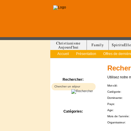
Christianisme
Family
SpirituEll
Aujourd'hui
Accueil
Présentation
Offres de dernièr
Recher
Utilisez notre 
Rechercher:
Mot-clé:
Catégorie:
Dominante:
Pays:
Age:
Catégories:
Mois de l'année:
Bed & Breakfast
Camp/Colonie
Organisateur:
Camping