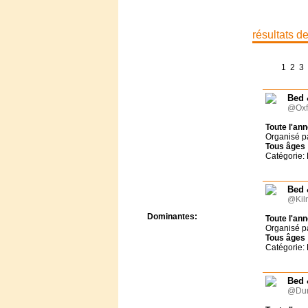
Centre de camps
Formation
Hôtel
résultats d
Location
Mission
1
2
3
Musée
Randonnée
Bed 
Rencontres
@Oxf
Retraite spirituelle
Séjour linguistique
Toute l'an
Organisé p
Séjour solo
Tous
âges
Séminaires
Catégorie:
Voyage
Week-end
Bed 
@Kil
Dominantes:
Toute l'an
Organisé p
Arts
Tous
âges
Foi/Spiritualité
Catégorie:
Nature
Scoutisme
Bed 
Sport
@Dun