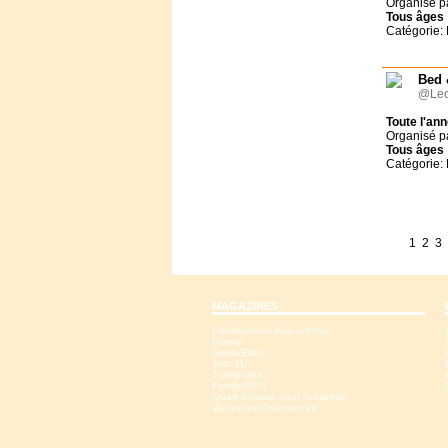
Organisé p
Tous
âges
Catégorie:
Bed 
@Leo
Toute l'an
Organisé p
Tous
âges
Catégorie:
1
2
3
MAGAZINES
Christianisme Aujourd'hui
Family
SpirituElles
Just 4U
Trampoline
Family-FIPS
Quart d'heure pour l'essentiel
Vacances Chrétiennes