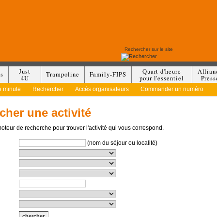
Just
Quart d'heure
Allian
es
Trampoline
Family-FIPS
4U
pour l'essentiel
Press
e minute
Rechercher
Accès organisateurs
Commander un numéro
cher une activité
moteur de recherche pour trouver l'activité qui vous correspond.
(nom du séjour ou localité)