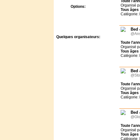
Toute l'an
Organisé p
Options:
Tous
âges
Bons CAF
Catégorie:
Prévention Abus Sexuels
Bed 
@Ans
Quelques organisateurs:
Toute l'an
A.J.F - Le Temps des
Organisé p
Vacances
Tous
âges
Adonia
Catégorie:
Agape Village
Antipodes-Evénements
Bed 
Association des amis du
@Sto
foyer Roland
Bed & Breakfast
Toute l'an
Centre de Vacances
Organisé p
Landersen
Tous
âges
Catégorie:
Château de Joudes Saint-
Amour
Château du
Bed 
Liebfrauenberg
@Glo
Communauté du Chemin
Neuf
Toute l'an
CULTIVER LA VIE
Organisé p
Tous
âges
Famille Je t'aime
Catégorie: