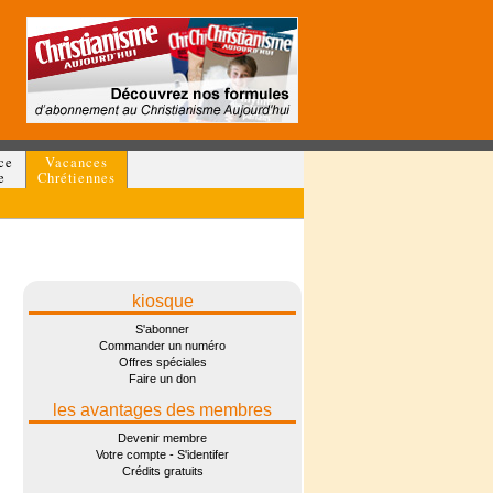
ce
Vacances
e
Chrétiennes
kiosque
S'abonner
Commander un numéro
Offres spéciales
Faire un don
les avantages des membres
Devenir membre
Votre compte - S'identifer
Crédits gratuits