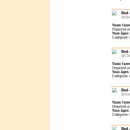
Fondation Morija
Forum Emmaüs
Gîte du Charron, certifié
Bed 
ECO-LABEL
@Qua
Gite Le Brusquet
Toute l'an
Grain de Blé Suisse
Organisé p
HM TRANSFORMATION
Tous
âges
Catégorie:
Jeremiah Tours Israël
Jeunesse ardente
JPC Séjours
Bed 
L'Eau Vive Provence
@Chi
Le Rimlishof
Toute l'an
Le Tabor
Organisé p
Ligue pour la Lecture de la
Tous
âges
Bible (France)
Catégorie:
Ligue pour la Lecture de la
Bible (Suisse)
OM
Bed 
@Sou
Surprise Reisen AG
UCJG Alliance nationale
Toute l'an
UCJG-YMCA France
Organisé p
Tous
âges
Val de l'Hort
Catégorie:
VCH Hôtels
Vers les Cimes
Bed 